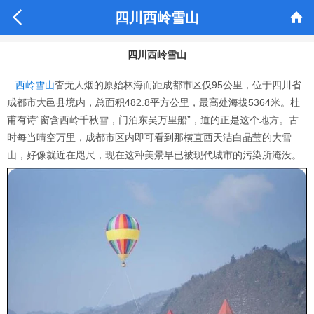


四川西岭雪山
四川西岭雪山
西岭雪山
杳无人烟的原始林海而距成都市区仅95公里，位于四川省
成都市大邑县境内，总面积482.8平方公里，最高处海拔5364米。杜
甫有诗“窗含西岭千秋雪，门泊东吴万里船”，道的正是这个地方。古
时每当晴空万里，成都市区内即可看到那横直西天洁白晶莹的大雪
山，好像就近在咫尺，现在这种美景早已被现代城市的污染所淹没。