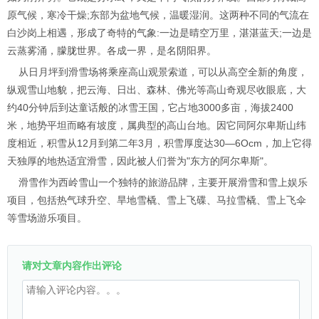
原气候，寒冷干燥;东部为盆地气候，温暖湿润。这两种不同的气流在
白沙岗上相遇，形成了奇特的气象:一边是晴空万里，湛湛蓝天;一边是
云蒸雾涌，朦胧世界。各成一界，是名阴阳界。
从日月坪到滑雪场将乘座高山观景索道，可以从高空全新的角度，
纵观雪山地貌，把云海、日出、森林、佛光等高山奇观尽收眼底，大
约40分钟后到达童话般的冰雪王国，它占地3000多亩，海拔2400
米，地势平坦而略有坡度，属典型的高山台地。因它同阿尔卑斯山纬
度相近，积雪从12月到第二年3月，积雪厚度达30—6Ocm，加上它得
天独厚的地热适宜滑雪，因此被人们誉为"东方的阿尔卑斯"。
滑雪作为西岭雪山一个独特的旅游品牌，主要开展滑雪和雪上娱乐
项目，包括热气球升空、旱地雪橇、雪上飞碟、马拉雪橇、雪上飞伞
等雪场游乐项目。
请对文章内容作出评论