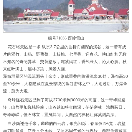
编号71036 西岭雪山
花石峪景区是一条 纵贯3.7公里的曲折而幽深的溪谷，这一带有成
片的翠竹、山杨、野葡萄、山核桃、七里香、迎春花、映山红和无数
不知名的奇葩异草，交替怒放，姹紫嫣红，香气袭人，沁人心脾。秋
来红叶满山，层林尽染，风景入画。
瀑布群景区的溪流源头十余支，形成重叠的跌瀑流泉30处，瀑布高30
至70余米，大都隐藏在夏云缭绕的幽谷密林之中，大雨过后，万瀑争
流，蔚为大观。
奇峰怪石景区已到了海拔2700米到3000米的高度，这一带峰回路
转，山势更加巍峨险峻，山谷越加狭窄幽深，茫茫密林，浓荫蔽日，
奇峰峥嵘，怪石林立，置身其间，大自然的神秘让你莫测高深。
白沙岗逶迤千米，嶙嶙的白云岩，银光闪烁，脊顶仅2米宽，岩壁
如刀削斧劈。它既是分水岭，又是不同气候的分界线。西部为青藏高