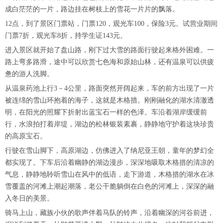
成白茫茫的一片，路边挂在树枝上的雪花一片片的飘落。
12点，到了景区门票站，门票120，观光车100，保险3元。试营业期间
门票7折，观光车8折，持学生证143元。
进入景区就开始了盘山路，刚下过大雪的路面行驶起来格外困难。一
路上弯多路滑，途中可以欣赏七色海和原始山林，还有温泉可以供疲
惫的游人洗脚。
从温泉药池上行3－4公里，路面突然开阔起来，车的前方出现了一片
被连绵的雪山环抱着的海子，这就是木格措。刚刚融化的湖水清澈透
明，在阳光的照耀下折射出蓝宝石一样的色泽。车沿着湖岸缓缓前
行，水浪拍打着岸堤，湖边的松林银装素裹，静静地守护着这块珍贵
的高原宝石。
行驶在雪山脚下，高原湖边，仿佛进入了纳尼亚王朝，童年的梦幻全
都实现了。下车后沿着幽静的湖边漫步，深深地吸取木格措的清凉的
气息，静静地聆听雪山在风中的低语，走下游道，木格措的湖水在冰
雪覆盖的河滩上潮起潮落，老公干脆躺倒在白色的河滩上，深深的融
入冬日的美景。
骑马上山，藏族小伙的歌声伴着马队的铃声，沿着幽深的河谷前进，