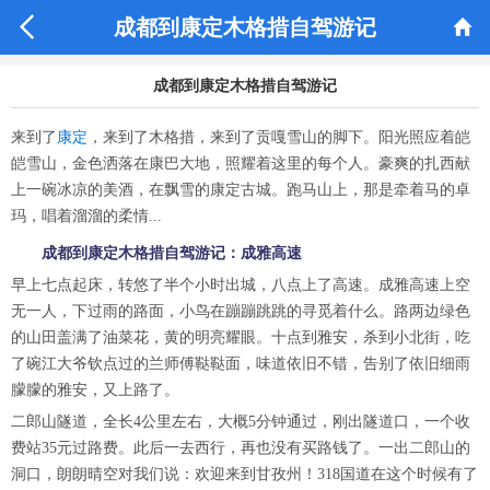


成都到康定木格措自驾游记
成都到康定木格措自驾游记
来到了
康定
，来到了木格措，来到了贡嘎雪山的脚下。阳光照应着皑
皑雪山，金色洒落在康巴大地，照耀着这里的每个人。豪爽的扎西献
上一碗冰凉的美酒，在飘雪的康定古城。跑马山上，那是牵着马的卓
玛，唱着溜溜的柔情...
成都到康定木格措自驾游记：成雅高速
早上七点起床，转悠了半个小时出城，八点上了高速。成雅高速上空
无一人，下过雨的路面，小鸟在蹦蹦跳跳的寻觅着什么。路两边绿色
的山田盖满了油菜花，黄的明亮耀眼。十点到雅安，杀到小北街，吃
了碗江大爷钦点过的兰师傅鞑鞑面，味道依旧不错，告别了依旧细雨
朦朦的雅安，又上路了。
二郎山隧道，全长4公里左右，大概5分钟通过，刚出隧道口，一个收
费站35元过路费。此后一去西行，再也没有买路钱了。一出二郎山的
洞口，朗朗晴空对我们说：欢迎来到甘孜州！318国道在这个时候有了