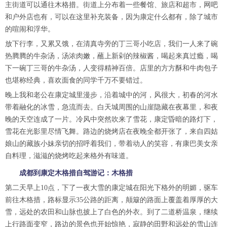
主街道可以通往木格措。街道上分布着一些餐馆、旅店和超市，网吧
和户外店也有，可以在这里补充装备，因为康定什么都有，除了城市
的喧闹和浮华。
放下行李，又累又饿，在清真寺旁的丁三哥小吃店，我们一人来了碗
热腾腾的牛杂汤，汤浓肉嫩，蘸上新剁的辣椒酱，喝起来真过瘾，喝
下一碗丁三哥的牛杂汤，人变得精神百倍。店里的方方酥和牛肉包子
也堪称经典，喜欢面食的同学千万不要错过。
晚上我和老公在康定城里漫步，沿着城中的河，风很大，初春的河水
带着融化的冰雪，急流而去。白天城周围的山崖隐藏在夜幕里，和夜
晚的天空连成了一片。冷风中突然吹来了雪花，康定昏暗的路灯下，
雪花在光影里尽情飞舞。路边的烧烤店在夜晚全都开张了，来自四姑
娘山的藏族小妹亲切的招呼着我们，带着动人的笑容，有康巴美女亲
自料理，滋滋的烧烤吃起来格外有味道。
成都到康定木格措自驾游记：木格措
第二天早上10点，下了一夜大雪的康定城在阳光下格外的明媚，驱车
前往木格措，路标显示35公路的距离，颠簸的路面上覆盖着厚厚的大
雪，远处的农田和山脉也披上了白色的外衣。到了二道桥温泉，继续
上行路面变窄，路边的景色也开始惊艳，寂静的田野和远处的雪山连