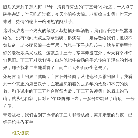
随后又来到了东大街113号，清真寺旁边的“丁三哥”小吃店，一人点了
碗牛杂汤，昨天吃得过瘾，今天小碗换大碗。老板娘认出我们昨天才
来过，热情的端上一碗刚热的酥油茶。
这时火炉边一位烤火的藏族大叔想撬开啤酒瓶，我们随手把开瓶器递
给他，没有想到大叔立刻拿出碗，斟满酒，一定要敬给我们，推脱不
如从命，老公端起碗一饮而尽，气氛一下子热烈起来，站在厨房里忙
碌的老板娘高兴地说：这就是丁三哥，常年奔波在外，今天有幸和你
们见面。丁三哥对我们讲，自从他把牛杂汤的手艺传给了现在的老板
娘，铺子就常年由她看管了，而自己到外面做生意去了。
茶马古道上的康巴藏民，自古在外经商，从他饱经风霜的脸上，我看
到一个真正的康巴汉子，血液里流淌着的是多年的沧桑和不变的执
着。和传说中的丁三哥的合影留念后，丁三哥告诉我们以后上跑马
山，就从他们家门口对面的108阶梯上去，十多分钟就到了山顶，十分
方便。
带着祝福，我们告别了热情的丁三哥和老板娘，离开康定的前夜，已
经开始依依不舍。
相关链接