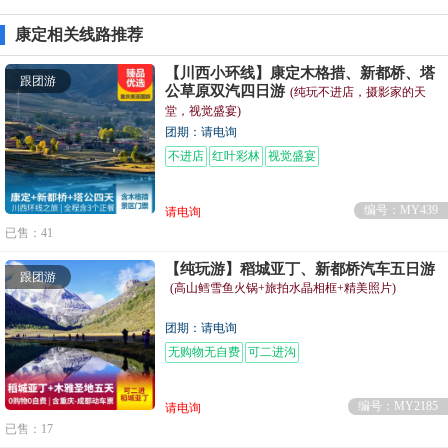
康定相关线路推荐
【川西小环线】康定木格措、新都桥、塔
跟团游
公草原双汽四日游
(纯玩不进店，摄影家的天
堂，视觉盛宴)
团期：请电询
不进店
红叶彩林
视觉盛宴
编号：MY439
请电询
已售：41
【纯玩游】稻城亚丁、新都桥汽车五日游
跟团游
(高山鳕雪鱼火锅+旅拍水晶相框+精美照片)
团期：请电询
无购物无自费
可二进沟
编号：MY2185
请电询
已售：17