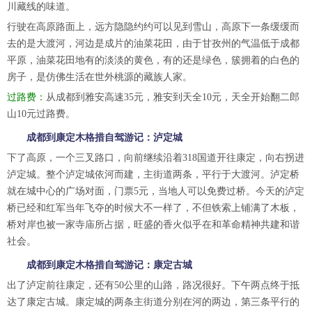
川藏线的味道。
行驶在高原路面上，远方隐隐约约可以见到雪山，高原下一条缓缓而
去的是大渡河，河边是成片的油菜花田，由于甘孜州的气温低于成都
平原，油菜花田地有的淡淡的黄色，有的还是绿色，簇拥着的白色的
房子，是仿佛生活在世外桃源的藏族人家。
过路费：
从成都到雅安高速35元，雅安到天全10元，天全开始翻二郎
山10元过路费。
成都到康定木格措自驾游记：泸定城
下了高原，一个三叉路口，向前继续沿着318国道开往康定，向右拐进
泸定城。整个泸定城依河而建，主街道两条，平行于大渡河。泸定桥
就在城中心的广场对面，门票5元，当地人可以免费过桥。今天的泸定
桥已经和红军当年飞夺的时候大不一样了，不但铁索上铺满了木板，
桥对岸也被一家寺庙所占据，旺盛的香火似乎在和革命精神共建和谐
社会。
成都到康定木格措自驾游记：康定古城
出了泸定前往康定，还有50公里的山路，路况很好。下午两点终于抵
达了康定古城。康定城的两条主街道分别在河的两边，第三条平行的