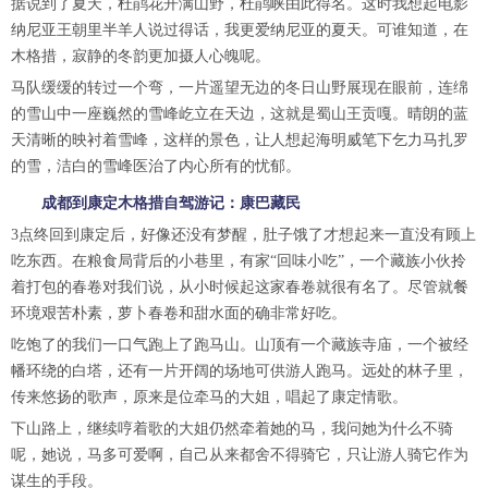
据说到了夏天，杜鹃花开满山野，杜鹃峡由此得名。这时我想起电影
纳尼亚王朝里半羊人说过得话，我更爱纳尼亚的夏天。可谁知道，在
木格措，寂静的冬韵更加摄人心魄呢。
马队缓缓的转过一个弯，一片遥望无边的冬日山野展现在眼前，连绵
的雪山中一座巍然的雪峰屹立在天边，这就是蜀山王贡嘎。晴朗的蓝
天清晰的映衬着雪峰，这样的景色，让人想起海明威笔下乞力马扎罗
的雪，洁白的雪峰医治了内心所有的忧郁。
成都到康定木格措自驾游记：康巴藏民
3点终回到康定后，好像还没有梦醒，肚子饿了才想起来一直没有顾上
吃东西。在粮食局背后的小巷里，有家“回味小吃”，一个藏族小伙拎
着打包的春卷对我们说，从小时候起这家春卷就很有名了。尽管就餐
环境艰苦朴素，萝卜春卷和甜水面的确非常好吃。
吃饱了的我们一口气跑上了跑马山。山顶有一个藏族寺庙，一个被经
幡环绕的白塔，还有一片开阔的场地可供游人跑马。远处的林子里，
传来悠扬的歌声，原来是位牵马的大姐，唱起了康定情歌。
下山路上，继续哼着歌的大姐仍然牵着她的马，我问她为什么不骑
呢，她说，马多可爱啊，自己从来都舍不得骑它，只让游人骑它作为
谋生的手段。