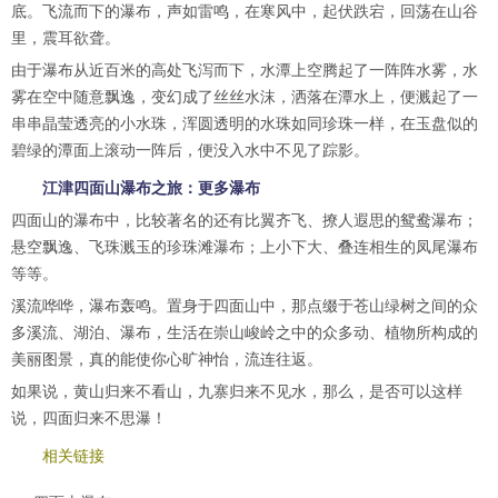
底。飞流而下的瀑布，声如雷鸣，在寒风中，起伏跌宕，回荡在山谷
里，震耳欲聋。
由于瀑布从近百米的高处飞泻而下，水潭上空腾起了一阵阵水雾，水
雾在空中随意飘逸，变幻成了丝丝水沫，洒落在潭水上，便溅起了一
串串晶莹透亮的小水珠，浑圆透明的水珠如同珍珠一样，在玉盘似的
碧绿的潭面上滚动一阵后，便没入水中不见了踪影。
江津四面山瀑布之旅：更多瀑布
四面山的瀑布中，比较著名的还有比翼齐飞、撩人遐思的鸳鸯瀑布；
悬空飘逸、飞珠溅玉的珍珠滩瀑布；上小下大、叠连相生的凤尾瀑布
等等。
溪流哗哗，瀑布轰鸣。置身于四面山中，那点缀于苍山绿树之间的众
多溪流、湖泊、瀑布，生活在崇山峻岭之中的众多动、植物所构成的
美丽图景，真的能使你心旷神怡，流连往返。
如果说，黄山归来不看山，九寨归来不见水，那么，是否可以这样
说，四面归来不思瀑！
相关链接