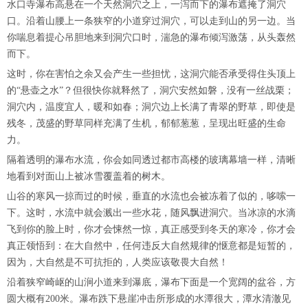
水口寺瀑布高悬在一个天然洞穴之上，一泻而下的瀑布遮掩了洞穴
口。沿着山腰上一条狭窄的小道穿过洞穴，可以走到山的另一边。当
你喘息着提心吊胆地来到洞穴口时，湍急的瀑布倾泻激荡，从头轰然
而下。
这时，你在害怕之余又会产生一些担忧，这洞穴能否承受得住头顶上
的“悬壶之水”？但很快你就释然了，洞穴安然如磐，没有一丝战栗；
洞穴内，温度宜人，暖和如春；洞穴边上长满了青翠的野草，即使是
残冬，茂盛的野草同样充满了生机，郁郁葱葱，呈现出旺盛的生命
力。
隔着透明的瀑布水流，你会如同透过都市高楼的玻璃幕墙一样，清晰
地看到对面山上被冰雪覆盖着的树木。
山谷的寒风一掠而过的时候，垂直的水流也会被冻着了似的，哆嗦一
下。这时，水流中就会溅出一些水花，随风飘进洞穴。当冰凉的水滴
飞到你的脸上时，你才会悚然一惊，真正感受到冬天的寒冷，你才会
真正领悟到：在大自然中，任何违反大自然规律的惬意都是短暂的，
因为，大自然是不可抗拒的，人类应该敬畏大自然！
沿着狭窄崎岖的山涧小道来到瀑底，瀑布下面是一个宽阔的盆谷，方
圆大概有200米。瀑布跌下悬崖冲击所形成的水潭很大，潭水清澈见