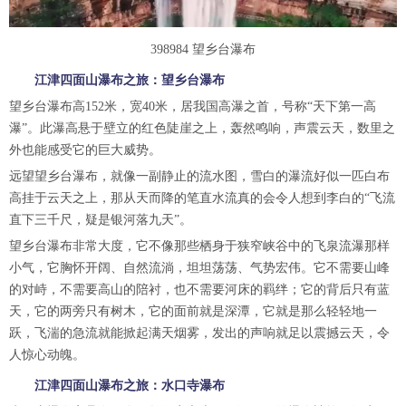
398984 望乡台瀑布
江津四面山瀑布之旅：望乡台瀑布
望乡台瀑布高152米，宽40米，居我国高瀑之首，号称“天下第一高
瀑”。此瀑高悬于壁立的红色陡崖之上，轰然鸣响，声震云天，数里之
外也能感受它的巨大威势。
远望望乡台瀑布，就像一副静止的流水图，雪白的瀑流好似一匹白布
高挂于云天之上，那从天而降的笔直水流真的会令人想到李白的“飞流
直下三千尺，疑是银河落九天”。
望乡台瀑布非常大度，它不像那些栖身于狭窄峡谷中的飞泉流瀑那样
小气，它胸怀开阔、自然流淌，坦坦荡荡、气势宏伟。它不需要山峰
的对峙，不需要高山的陪衬，也不需要河床的羁绊；它的背后只有蓝
天，它的两旁只有树木，它的面前就是深潭，它就是那么轻轻地一
跃，飞湍的急流就能掀起满天烟雾，发出的声响就足以震撼云天，令
人惊心动魄。
江津四面山瀑布之旅：水口寺瀑布