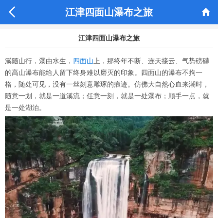


江津四面山瀑布之旅
江津四面山瀑布之旅
溪随山行，瀑由水生，
四面山
上，那终年不断、连天接云、气势磅礴
的高山瀑布能给人留下终身难以磨灭的印象。四面山的瀑布不拘一
格，随处可见，没有一丝刻意雕琢的痕迹。仿佛大自然心血来潮时，
随意一划，就是一道溪流；任意一刻，就是一处瀑布；顺手一点，就
是一处湖泊。