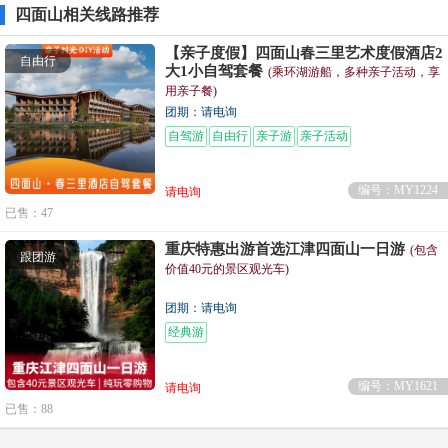
四面山相关线路推荐
【亲子度假】四面山春三里艺术度假酒店2
自由行
大1小自驾套餐
(乘环湖游船，多种亲子活动，享
用亲子餐)
团期：请电询
自驾游
自由行
亲子游
亲子活动
编号：MY1224
请电询
已售：47
重庆特惠出游首选江津四面山一日游
(包含
跟团游
价值40元的景区观光车)
团期：请电询
经典游
编号：MY1621
请电询
已售：88