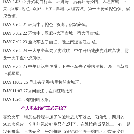
DAY 4:
02.20 开始骑自行车，环洱海，沿着环海公路。大理古城--下
关--海东--挖色--双廊--上关--喜洲--大理古城。第一天骑至挖色镇。宿
挖色镇。
DAY 5 :
02.21 环海中，挖色--双廊，宿双廊镇。
DAY 6 :
02.22 环海中，双廊--大理古城，宿大理古城。
DAY 7 :
02.23 坐火车去了丽江。晚上闲逛丽江古城。
DAY 8 :
02.24 一大早坐车去了虎跳峡，中午开始徒步虎跳峡高线。需
要一天半至中虎跳峡。
DAY 9 :
02.25 中午到达中虎跳，下午坐车去了香格里拉。晚上再草原
上看星星。
DAY 10:
02.26 早上去了香格里拉的古城玩。
DAY 11:
02.27回到丽江，在丽江晒太阳
DAY 12:
02.28依旧晒太阳。
------------
个人毕业旅行正式开始了
-
-------------
喜欢火车，特意在行程中加了体验绿皮火车这么一项活动，四川的
5619次绿皮，全川的绿皮好像只有2列了。在繁忙的成昆线上，有一趟
没有餐车、只售硬座、平均每隔16分钟就会停一站的5620次绿皮列