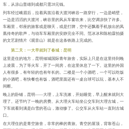
车，从凉山普雄到成都只需28元钱。
列车经过峨眉后，拉着风笛沿着大渡河峡谷一路穿行，一边是峭壁，
一边是滔滔的大渡河，峡谷里的风从车窗吹来，比空调凉快了许多。
车厢里，邻座的旅客或是聊天，或是打牌，空中还飘着手机放出的凤
凰传奇的歌声，与动车车厢里的安静完全不同。范冰冰和陈柏霖拍摄
的文艺剧情片《观音山》就是在这条铁路上完成的。
第二天：一大早就到了春城：昆明
这里是住的地方，昆明倾城国际青年旅舍，实际上只是在这里待到晚
上凌晨，为了等火车，开了一间房，在这里休息了一下。这里的外国
人有很多，有年轻的也有年长的。二楼是一个小酒吧，一个可以吃饭
的小酒吧，有快餐也有饭，酒吧里面还有一桌台球可以玩，基本人不
间断。
晚上的卧铺，昆明——大理，上车洗漱，开始睡觉，早上醒来就到大
理了。还节约了一晚的房费。从大理火车站坐公交车到大理古城，一
下车就看到满是白雪的苍山，激动惨了。公交车从火车站一直到古城
口。
在大理住的是青空旅舍，非常的棒的青旅。青空的屋顶，背靠苍山，