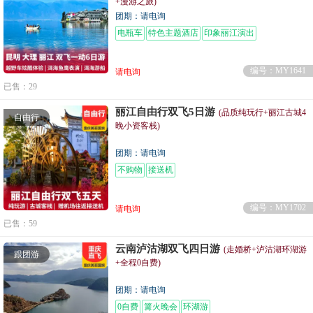
+漫游之旅)
团期：请电询
电瓶车
特色主题酒店
印象丽江演出
编号：MY1641
请电询
已售：29
丽江自由行双飞5日游
(品质纯玩行+丽江古城4
自由行
晚小资客栈)
团期：请电询
不购物
接送机
编号：MY1702
请电询
已售：59
云南泸沽湖双飞四日游
(走婚桥+泸沽湖环湖游
跟团游
+全程0自费)
团期：请电询
0自费
篝火晚会
环湖游