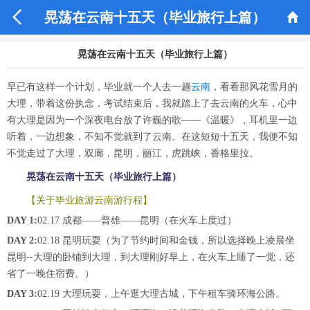


晃荡在云南十五天（毕业旅行上篇）
晃荡在云南十五天（毕业旅行上篇）
早已有这样一个计划，毕业就一个人去一趟
云南
，看看那风花雪月的
大理，带着这份执念，考试结束后，我就踏上了去云南的火车，心中
有大理是因为一个深夜电台放了许巍的歌——《温暖》，耳机里一边
听着，一边想象，不知不觉就到了云南。在这短短十五天，我便不知
不觉走过了大理，双廊，昆明，丽江，虎跳峡，香格里拉。
晃荡在云南十五天（毕业旅行上篇）
【关于毕业旅游云南游行程】
DAY 1:
02.17 成都——普雄——昆明（在火车上度过）
DAY 2:
02.18 昆明玩耍（为了节约时间和金钱，所以选择晚上凌晨坐
昆明--大理的卧铺到大理，到大理刚好早上，在火车上睡了一觉，还
省了一晚住宿费。）
DAY 3:
02.19 大理玩耍，上午逛大理古城，下午租车骑环海公路。