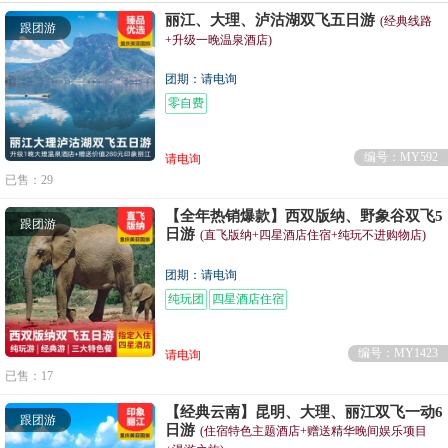
丽江、大理、泸沽湖双飞五日游
(经典线路
跟团游
+升级一晚温泉酒店)
团期：请电询
零自费
编号：MY592
请电询
已售：29
【全年热销爆款】西双版纳、野象谷双飞5
跟团游
日游
(直飞版纳+四星酒店住宿+纯玩不进购物店)
团期：请电询
纯玩团
四星酒店住宿
编号：MY1423
请电询
已售：17
【经典云南】昆明、大理、丽江双飞一动6
跟团游
日游
(住宿特色主题酒店+赠送精华晚间娱乐项目