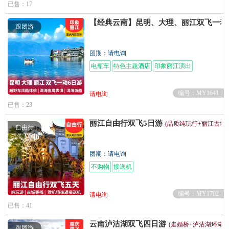
已售：17
【经典云南】昆明、大理、丽江双飞一动
跟团游
团期：请电询
电瓶车
特色主题酒店
印象丽江演出
编号：MY1641
请电询
已售：23
丽江自由行双飞5日游
(品质纯玩行+丽江古城
自由行
团期：请电询
不购物
接送机
编号：MY1702
请电询
已售：41
云南泸沽湖双飞四日游
(走婚桥+泸沽湖环湖游
跟团游