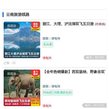
云南旅游线路
丽江、大理、泸沽湖双飞五日游
(经典线路
跟团游
团期：请电询
零自费
编号：MY592
请电询
已售：23
【全年热销爆款】西双版纳、野象谷双飞
跟团游
团期：请电询
纯玩团
四星酒店住宿
编号：MY1423
请电询