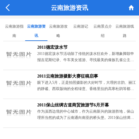


云南旅游资讯
云南旅游指
云南旅游资
云南旅游攻
云南游记
云南景点介
云南旅游线
南
讯
略
绍
路
2011德宏泼水节
2011德宏泼水节活动除了传统的泼水狂欢外，新增象脚鼓申
报吉尼斯纪录、牛车美女巡游、寻找最美的傣族孔雀公主、
泼水节晚会等内容。泼水节为傣族新年的庆祝活动，也是傣
族最隆重的节日。届时，人们先至佛寺浴佛，然后互相泼
2011云南旅游摄影大赛征稿启事
水，用飞溅的水花表示真诚的祝福。
眼下进入5月，正是拍照摄影的大好时节，大理的古韵、丽江
的静谧、西双版纳的全程绿意、香格里拉的高寒杜鹃等都是
这一季值得旅游的最佳摄影佳境。由中共云南省委宣传部、
云南省文学艺术界联合会、云南省旅游局共同主办，云南省
2011保山丝绸古道商贸旅游节6月开幕
摄影家协会承办的2011云南旅游摄影大赛正在征稿。
作为滇西边境的中心城市，作为云南新兴的旅游胜地，保山
理所当然的成为了云南通向南亚的桥头堡。2011保山丝绸古
道商贸旅游节澜沧江啤酒狂欢节暨2011年端阳花市将于6月5
日在保山隆阳开幕，亮点频频，历时8天。