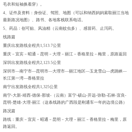
毛衣和短袖换着穿）。
4、证件及资料：身份证、驾照、地图（可以和纳西妈妈索取丽江当地
最新路况地图）、路书、各地客栈联系电话。
5、药品：创可贴、风油精（云南蚊虫多）、感冒药、止泻药。
线路篇
重庆出发路线全程共1,513.7公里
重庆－宜宾－昭通－昆明－大理－丽江－香格里拉－梅里，原路返回
深圳出发路线全程共2,123.5公里
深圳市—南宁市—昆明市—大理市—丽江地区—玉龙雪山—虎跳峡—
长江第一湾—香格里拉
南宁出发路线全程共1,325公里
南宁-大新-靖西-德保-那坡-（云南）富宁-硕山-开远-弥勒-石林-宜良-
昆明-楚雄-大理-丽江（这条线路的广西段是刚通车一年的边境公路）
路况篇
路线：重庆－宜宾－昭通－昆明－大理－丽江－香格里拉－梅里，原
路返回。