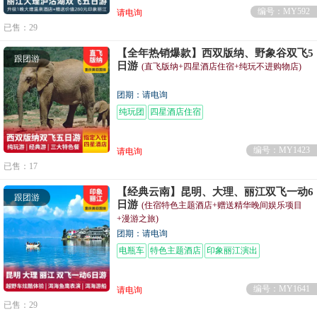
编号：MY592
请电询
已售：29
【全年热销爆款】西双版纳、野象谷双飞5
跟团游
日游
(直飞版纳+四星酒店住宿+纯玩不进购物店)
团期：请电询
纯玩团
四星酒店住宿
编号：MY1423
请电询
已售：17
【经典云南】昆明、大理、丽江双飞一动6
跟团游
日游
(住宿特色主题酒店+赠送精华晚间娱乐项目
+漫游之旅)
团期：请电询
电瓶车
特色主题酒店
印象丽江演出
编号：MY1641
请电询
已售：29