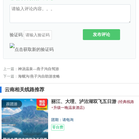
发布评论
验证码:
上一篇：
神汤温泉—燕子沟自驾游
下一篇：
海螺沟/燕子沟自助游攻略
云南相关线路推荐
丽江、大理、泸沽湖双飞五日游
(经典线路
跟团游
+升级一晚温泉酒店)
团期：请电询
零自费