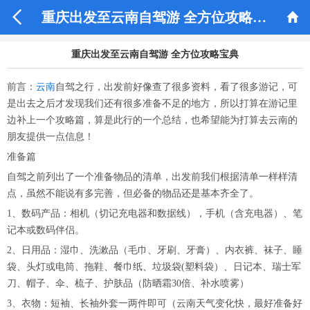


重庆出发至云南自驾游 全方位攻略宝典
重庆出发至云南自驾游 全方位攻略宝典
前言：
云南
自驾之行，出发前好像查了很多资料，看了很多游记，可
是出去之后才发现我们还有很多准备不足的地方，所以打算在游记里
边补上一个攻略篇，算是此行的一个总结，也希望能为打算去云南的
朋友提供一点信息！
准备篇
自驾之前列出了一个准备物品的清单，出发前我们根据清单一样样清
点，虽然不能说有多完善，但必备的物品还是基本齐全了。
1、数码产品：相机（切记充电器和数据线），手机（含充电器）、笔
记本或数码伴侣。
2、日用品：湿巾、洗漱品（毛巾、牙刷、牙膏）、内衣裤、袜子、睡
袋、头灯或电筒、拖鞋、餐巾纸、垃圾袋(塑料袋）、日记本、瑞士军
刀、帽子、伞、梳子、护肤品（防晒霜30倍、补水喷雾）
3、衣物：短袖、长袖外套一两件即可（云南天气变化快，最好准备好