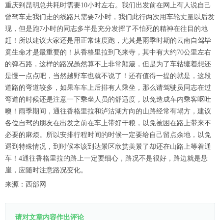
重庆到昆明总共耗时需要10小时左右。我们出发前在网上有人说自己
曾驾车走我们走的线路只需要7小时，我们此行两次用车轮丈量以后发
现，但是跑7小时的同志多半是充分发挥了不怕死的精神在往目的地
赶！所以建议大家还是用正常速度跑，尤其是雨季时期的云南自驾毕
竟生命才是最重要的！从香格里拉到飞来寺，其中有大约70公里左右
的弹石路，这样的路况虽然算不上非常颠簸，但是为了车轱辘着想还
是慢一点点吧，当然越野车也就不说了！还有值得一提的就是，这段
道路的弯道较多，如果车车上后排有人乘坐，那么请驾驶员同志在过
弯道的时候还是注意一下乘坐人员的舒适度，以免造成车内乘客呕吐
噢！雨季期间，通往香格里拉和泸沽湖方向的山路经常有塌方，建议
各位自驾的朋友在出发之前在车上带好干粮，以免被困在路上带来不
必要的麻烦。所以安排行程时间的时候一定要给自己留点余地，以免
遇到特殊情况，到时候本该到达景区欣赏美景了却还在山路上等着通
车！4通往香格里拉的路上一定要细心，路况不是很好，路边就是悬
崖，应随时注意路况变化。
来源：西部网
请对文章内容作出评论