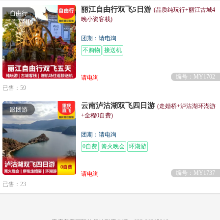
丽江自由行双飞5日游
(品质纯玩行+丽江古城4
自由行
晚小资客栈)
团期：请电询
不购物
接送机
编号：MY1702
请电询
已售：59
云南泸沽湖双飞四日游
(走婚桥+泸沽湖环湖游
跟团游
+全程0自费)
团期：请电询
0自费
篝火晚会
环湖游
编号：MY1737
请电询
已售：23