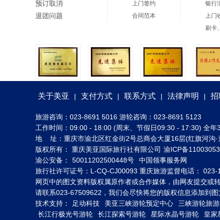
预订取消
上门签约
银行
退团问题
合同范本
上门
刷卡
关于美亚
支付方式
联系方式
法律声明
招
|
|
|
|
旅游咨询：023-8691 5016 游轮咨询：023-8691 5123
工作时间：09:00 - 18:00 (周末、节假日09:30 - 17:30
地 址：重庆市渝北区红金街2号总商会大厦16层(红旗河沟·
版权所有： 重庆美亚国际旅行社有限公司
渝ICP备1100305
渝公安备：
50011202500448号
中国领事服务网
旅行社许可证号：L-CQ-CJ00093 重庆旅游监督电话： 023-1
网页中的图文资料版权属原作者或合作媒体，由网友提交或
请联系023-67509622，我们会尽快将您的版权信息添加
技术支持：
足动科技
美亚三峡游轮预定中心
三峡游轮旅游
长江行极光号游轮
长江探索号游轮
星际水晶号游轮
皇家