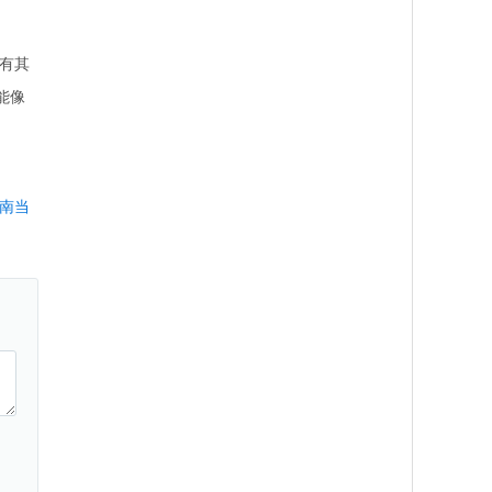
有其
能像
南当