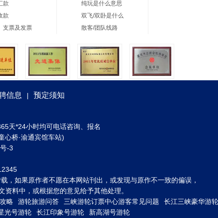
汇款
纯玩是什么意思
收款
双飞/双卧是什么
、支票及发票
散客/团队线路
聘信息
预定须知
|
) 全年365天*24小时均可电话咨询、报名
童心桥·渝通宾馆车站)
3号-3
2345
转载，如果原作者不愿在本网站刊出，或发现与原作不一致的偏误，
到图文资料中，或根据您的意见给予其他处理。
攻略
游轮旅游问答
三峡游轮订票中心游客常见问题
长江三峡豪华游
星光号游轮
长江印象号游轮
新高湖号游轮