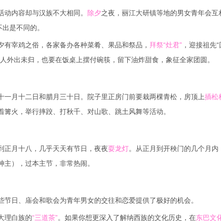
活动内容却与汉族不大相同。
除夕
之夜，丽江大研镇等地的男女青年会互
不出是不同的。
夕有宰鸡之俗，各家备办各种菜肴、果品和祭品，
拜祭“灶君”
，迎接祖先“
人外出未归，也要在饭桌上摆付碗筷，留下油炸甜食，象征全家团圆。
十一月十二日和腊月三十日。院子里正房门前要栽两棵青松，房顶上
插松
着篝火，举行摔跤、打秋千、对山歌、跳土风舞等活动。
到正月十八，几乎天天有节日，夜夜
耍龙灯
。从正月到开秧门的几个月内
神主），过本主节，非常热闹。
些节日、庙会和歌会为青年男女的交往和恋爱提供了极好的机会。
大理白族的
“三道茶”
。如果你想更深入了解纳西族的文化历史，在
东巴文