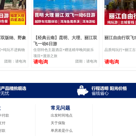
西双版纳、野象
【经典云南】昆明、大理、丽江双
丽江自由行双飞
飞一动6日游
宿+纯玩不进购物
住宿特色主题酒店+赠送精华晚间娱乐
品质纯玩行+丽江古
项目+漫游之旅
团期：请电询
请电询
团期：请电询
请电询
款
常见问题
卡付款
出发时间地点
支付
关于保险
付款
单房差是什么