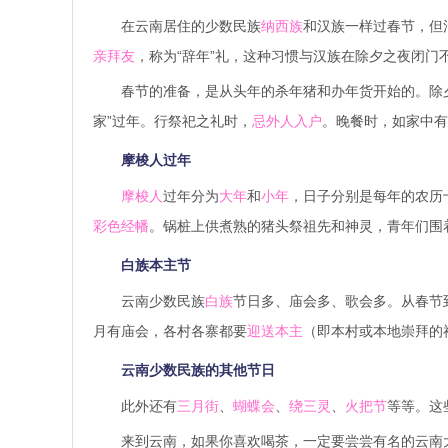
在云南居住的少数民族
纳西族
和汉族一样过春节，但
亲拜友
，称为“辞年”礼，这种习惯与汉族在除夕之夜闭门
春节的准备，是从头年的杀年猪和办年货开始的。除
家”过年。行祭祀之礼时，
忌外人入户
。晚餐时，如家中有
摩梭人过年
摩梭人
过年分为
大年
和
小年
，日子分别是每年的农历
彩色经幡
。锅桩上供煮熟的猪头祭祖先和神灵，青年们围
白族本主节
云南少数民族
白族
节日多、庙会多、歌会多。从春节
月有庙会，各村各寨都要
迎送本主
（即本村或本地崇拜的
云南少数民族的其他节日
此外还有
三月街
、
蝴蝶会
、
绕三灵
、
火把节
等等。这
来到云南，如果你喜欢喝茶，一定要尝尝有名的云南