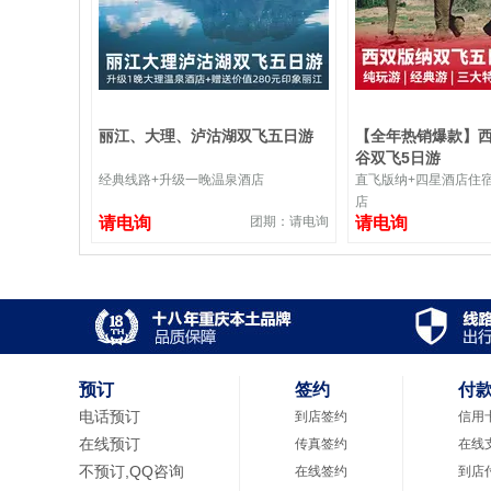
丽江、大理、泸沽湖双飞五日游
【全年热销爆款】
谷双飞5日游
经典线路+升级一晚温泉酒店
直飞版纳+四星酒店住
店
请电询
团期：请电询
请电询
预订
签约
付
电话预订
到店签约
信用
在线预订
传真签约
在线
不预订,QQ咨询
在线签约
到店