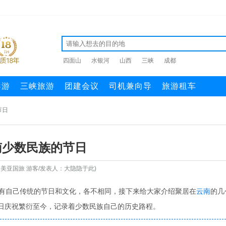
四面山
水银河
山西
三峡
成都
导游
三峡旅游
团建会议
司机兼向导
旅游租车
节日
南少数民族的节日
：美亚国旅 游客/发表人：大隐隐于此)
都有自己传统的节日和文化，各不相同，接下来给大家介绍聚居在
云南
的几
日庆祝繁衍至今，记录着少数民族自己的历史路程。