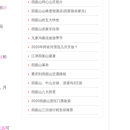
四面山同心山庄简介
相
访
四面山山林度假酒店(四星级农家乐)
四面山的五大特色
回
四面山农家乐住宿
九寨沟最佳旅游季节
2020年阿依河漂流几月开放？
江津四面山避暑
枝
和
四面山瀑布
重庆到四面山交通路线
四面山、中山古镇、清溪沟3日游
，月
四面山八大胜景
2020四面山景区门票政策
四面山三日游行程安排推荐
化园
可