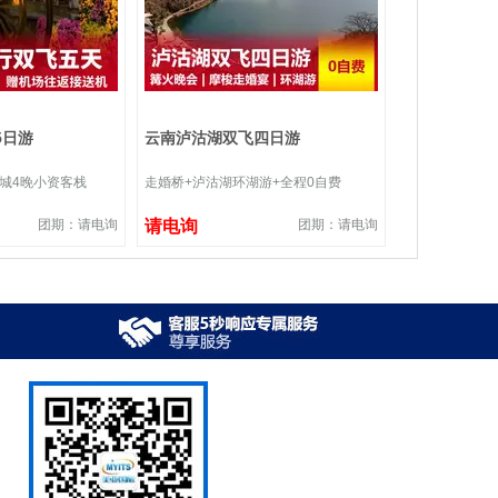
5日游
云南泸沽湖双飞四日游
城4晚小资客栈
走婚桥+泸沽湖环湖游+全程0自费
团期：请电询
请电询
团期：请电询