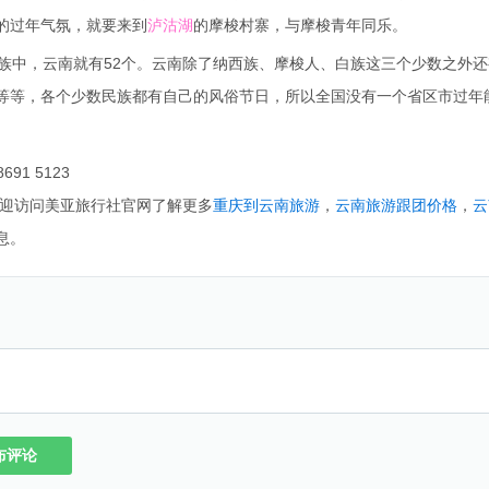
的过年气氛，就要来到
泸沽湖
的摩梭村寨，与摩梭青年同乐。
族中，云南就有52个。云南除了纳西族、摩梭人、白族这三个少数之外还
等等，各个少数民族都有自己的风俗节日，所以全国没有一个省区市过年
1 5123
迎访问美亚旅行社官网了解更多
重庆到云南旅游
，
云南旅游跟团价格
，
云
息。
布评论