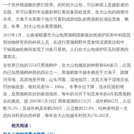
一个世外桃源般的梦幻世界。此时的大山包，可以称得上是摄影者的
乐园，常可以看到专业摄影师扛着设备四处选景。在大山包的跳墩河
水库、大海子水库两个地方可看到成群结队的黑颈鹤在湖边觅食、栖
息。冬季，到大山包去看黑颈鹤。
2015年1月，云南省昭通市大山包黑颈鹤国家级自然保护区和中科院昆
明动物研究所的科研人员，在进行黑颈鹤野外觅食情况调查过程中，
于锅底凼松林间发现了10多只星鸦。人们在大山包保护区见到星鸦尚
属首次。
全世界已知的5554只黑颈鹤中，在大山包栖息的种群有600多只，占国
内已知黑颈鹤种群的四分之一。黑颈鹤集中越冬栖息于大海子、跳墩
河等地，高原地形开阔，山头浑圆，湿地低凹，尤其大海子湿地呈低
凹的锅底形，相对高差50— 100m 。冬季水位下降，浅水区面积增
加，是黑颈鹤良好的夜宿场所。每年的10月下旬至来年的4月初黑颈鹤
在此栖息。据 2005年1月19日 调查观测到1131只，成年鹤862只，占总
数76.2%；亚成年鹤及幼鹤269只，占总数的23.8%，结构表明是一支
趋向兴旺的自然种群，每年在大山包越冬时间为176-202天。
相关阅读：