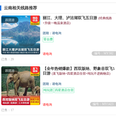
云南相关线路推荐
丽江、大理、泸沽湖双飞五日游
(经典线路
跟团游
+升级一晚温泉酒店)
团期：请电询
零自费
编号：MY592
请电询
已售：29
【全年热销爆款】西双版纳、野象谷双飞5
跟团游
日游
(直飞版纳+四星酒店住宿+纯玩不进购物店)
团期：请电询
纯玩团
四星酒店住宿
编号：MY1423
请电询
已售：17