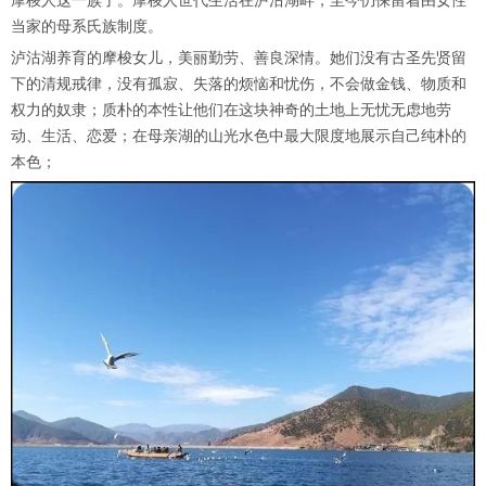
摩梭人这一族了。摩梭人世代生活在泸沽湖畔，至今仍保留着由女性
当家的母系氏族制度。
泸沽湖养育的摩梭女儿，美丽勤劳、善良深情。她们没有古圣先贤留
下的清规戒律，没有孤寂、失落的烦恼和忧伤，不会做金钱、物质和
权力的奴隶；质朴的本性让他们在这块神奇的土地上无忧无虑地劳
动、生活、恋爱；在母亲湖的山光水色中最大限度地展示自己纯朴的
本色；