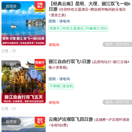
【经典云南】昆明、大理、丽江双飞一动6
跟团游
日游
(住宿特色主题酒店+赠送精华晚间娱乐项目
+漫游之旅)
团期：请电询
电瓶车
特色主题酒店
印象丽江演出
编号：MY1641
请电询
已售：29
丽江自由行双飞5日游
(品质纯玩行+丽江古城4
自由行
晚小资客栈)
团期：请电询
不购物
接送机
编号：MY1702
请电询
已售：53
云南泸沽湖双飞四日游
(走婚桥+泸沽湖环湖游
跟团游
+全程0自费)