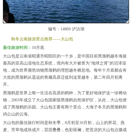
编号：14869 泸沽湖
秋冬云南旅游景点推荐——大山包
最佳旅游时间：
10月底
大山包是云南省昭通市昭阳区的一个乡，是中国目前黑颈鹤越冬海拔
最高的亚高山湿地生态系统，境内有大片被誉为"地球之肾"的沼泽湿
地，成为世界濒危动物黑颈鹤的理想越冬栖息地。每年十月底都会有
大批的黑颈鹤从遥远的青藏高原迁徙到这里越冬，第二年四月初离
开。
黑颈鹤是世界上唯一生活在高原的鹤种，为了更好地保护这一珍稀动
物，2003年成立了大山包国家级黑颈鹤自然保护区，从此，大山包便
成了黑颈鹤的乐园。大山包主要有两个景点，大海子冬天的黑颈鹤和
鸡公山的云海。
大山包的最佳旅行时间是秋冬季，8月初至10月初，山上的荞花、燕
麦、芳草地成块成片，层层叠叠，色彩斑斓，把苍凉的大山包点缀成