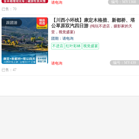
编号：MY1368
请电询
已售：70
【川西小环线】康定木格措、新都桥、塔
跟团游
公草原双汽四日游
(纯玩不进店，摄影家的天
堂，视觉盛宴)
团期：请电询
不进店
红叶彩林
视觉盛宴
编号：MY439
请电询
已售：47