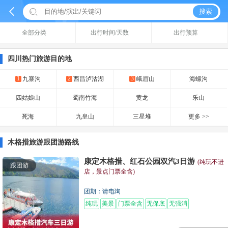


搜索
全部分类
出行时间/天数
出行预算
四川热门旅游目的地
1
2
3
九寨沟
西昌泸沽湖
峨眉山
海螺沟
四姑娘山
蜀南竹海
黄龙
乐山
死海
九皇山
三星堆
更多 >>
木格措旅游跟团游路线
康定木格措、红石公园双汽3日游
(纯玩不进
跟团游
店，景点门票全含)
团期：请电询
纯玩
美景
门票全含
无保底
无强消