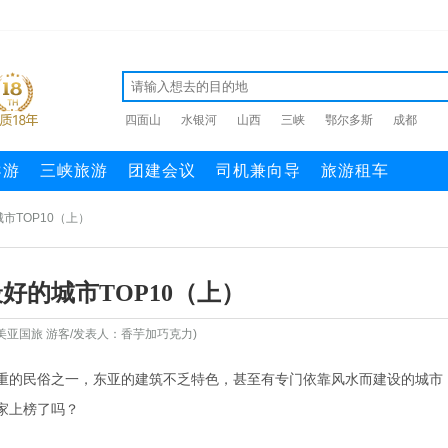
四面山
水银河
山西
三峡
鄂尔多斯
成都
导游
三峡旅游
团建会议
司机兼向导
旅游租车
市TOP10（上）
好的城市TOP10（上）
美亚国旅 游客/发表人：香芋加巧克力)
重的民俗之一，东亚的建筑不乏特色，甚至有专门依靠风水而建设的城市
家上榜了吗？