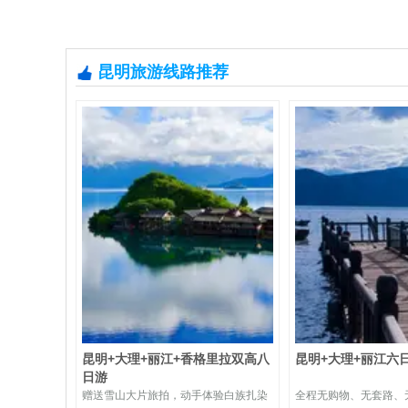
昆明旅游线路推荐
昆明+大理+丽江+香格里拉双高八
昆明+大理+丽江六
日游
赠送雪山大片旅拍，动手体验白族扎染
全程无购物、无套路、