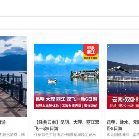
日游
【经典云南】昆明、大理、丽江双
昆明、建水、元
飞一动6日游
卧8日游
无隐形消费，赠
住宿特色主题酒店+赠送精华晚间娱乐
观元阳梯田群：多