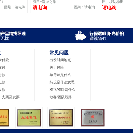
江》
项目+漫游之旅
田、坝达梯田
团期：请电询
请电询
团期：请电询
请电询
款
常见问题
卡付款
出发时间地点
支付
关于保险
付款
单房差是什么
汇款
纯玩是什么意思
收款
双飞/双卧是什么
、支票及发票
散客/团队线路