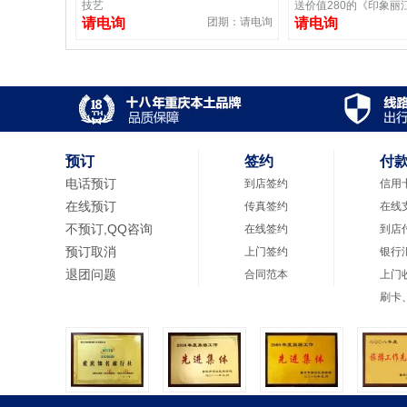
技艺
送价值280的《印象丽
请电询
团期：请电询
请电询
预订
签约
付
电话预订
到店签约
信用
在线预订
传真签约
在线
不预订,QQ咨询
在线签约
到店
预订取消
上门签约
银行
退团问题
合同范本
上门
刷卡