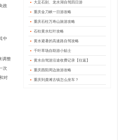
大足石刻、龙水湖自驾四日游
央政
重庆金刀峡一日游攻略
重庆石柱万寿山旅游攻略
石柱黄水红叶攻略
其中
黄水避暑的高速路自驾攻略
千叶草场自助游小贴士
来调整
黄水自驾游沿途收费记录【往返】
一次
重庆酉阳周边旅游攻略
和对
重庆到龚滩古镇怎么坐车？