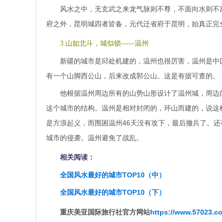
风水之中，无玄武之来龙气脉则不尊，不面向水则不
府之外，昆明城四者皆备，元代迁省府于昆明，始真正完
3.山如北斗，城似锁——温州
新疆的城市是邱处机建的，温州也很厉害，温州是中
有一个山脚西公山，后来改成郭公山。这是有据可查的。
他根据温州周边所有的山势山形设计了温州城，周边的
这个城市的结构。温州是相对封闭的，环山而建的，说这
是方浪起义，而围困温州46天没有攻下，最后撤兵了。
城市的侵袭。温州避免了战乱。
相关阅读：
全国风水最好的城市TOP10（中）
全国风水最好的城市TOP10（下）
重庆美亚国际旅行社官方网站
https://www.57023.c