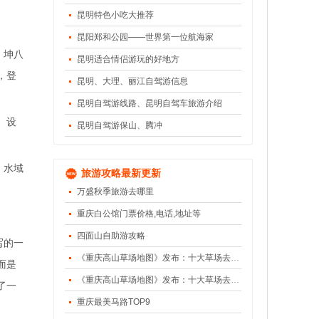
昆明特色小吃大推荐
昆阳郑和公园——世界第一位航海家
、坤八
昆明适合情侣游玩的好地方
，登
昆明、大理、丽江自驾游信息
昆明自驾游线路、昆明自驾车旅游介绍
、设
昆明自驾游保山、腾冲
、水域
旅游攻略最新更新
万盛秋季旅游去哪里
重庆白公馆门票价格,电话,地址等
四面山自助游攻略
写的一
《重庆高山草场地图》发布：十大草场去避暑（下）
面是
《重庆高山草场地图》发布：十大草场去避暑（上）
了一
重庆最美马路TOP9