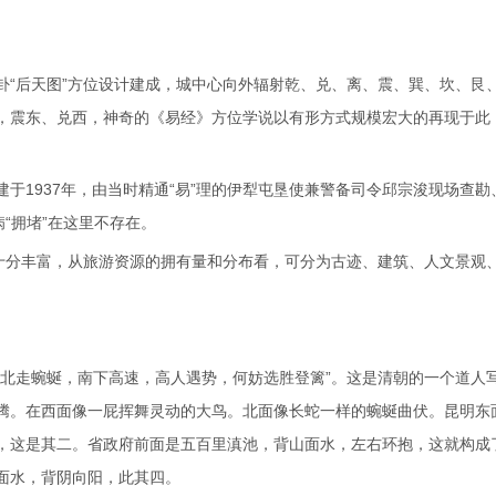
卦“后天图”方位设计建成，城中心向外辐射乾、兑、离、震、巽、坎、艮
，震东、兑西，神奇的《易经》方位学说以有形方式规模宏大的再现于此
于1937年，由当时精通“易”理的伊犁屯垦使兼警备司令邱宗浚现场查勘
“拥堵”在这里不存在。
源十分丰富，从旅游资源的拥有量和分布看，可分为古迹、建筑、人文景观
，北走蜿蜒，南下高速，高人遇势，何妨选胜登篱”。这是清朝的一个道人
腾。在西面像一屁挥舞灵动的大鸟。北面像长蛇一样的蜿蜒曲伏。昆明东
，这是其二。省政府前面是五百里滇池，背山面水，左右环抱，这就构成
面水，背阴向阳，此其四。