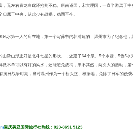
富，无左右青龙白虎环抱则不稳。唐南诏国，宋大理国，一直半游离于中
全归属于中央，从此少有战祸，稳固至今。
国风水第一人的所在地，第一个写葬书的郭浦建的，温州市为了纪念他，
山势山形正好是北斗七星的形状。，还建了64个泉、5个水塘，5色5水
样做不单可以有好的风水，还能避免战祸，果不其然，两次大的浩劫，第
还有抗日战争时期，当时温州作为一个桥头堡、根据地，免除了日军的侵袭
om
重庆美亚国际旅行社热线：023-8691 5123