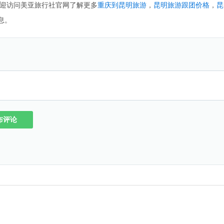
迎访问美亚旅行社官网了解更多
重庆到昆明旅游
，
昆明旅游跟团价格
，
昆
息。
布评论