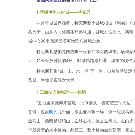
全国风水最好的城市TOP10（上）
1.新疆伊利八卦城——特克思
八卦奇城世界独有，特克斯整个县城根据《周易》八
条大街，由从内向外四条环路联通，县城方位坎北，离南
城中心30米高观景塔可饱览八卦城全貌。
特克斯县恐怕是国内唯一没有红绿灯的城市。该城始建
计。如今呈放射状的4环、64条街路路相通，城市的现代病
特克斯县集“城、山、水、湖”于一体，自然旅游资
风景、生物景观等六大类。
2.三面湖光抱城廓——昆明
“五百里滇池奔来言底，批巾按及，喜茫茫空军无边
首诗，说
昆明
的几个面，东面像神驹一样，像一屁骏马奔
金马山，西南是碧鸡山，左环右抱，这是左青龙、右白虎
个最典型的风水格局。此其三。整个格局坐北朝南，靠山