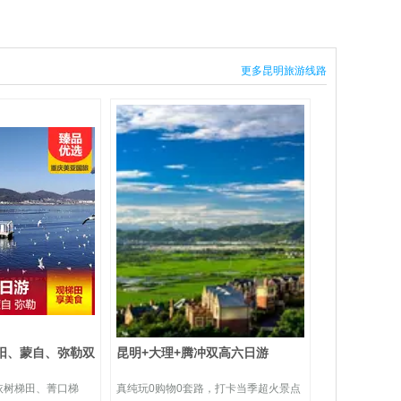
更多昆明旅游线路
阳、蒙自、弥勒双
昆明+大理+腾冲双高六日游
依树梯田、菁口梯
真纯玩0购物0套路，打卡当季超火景点