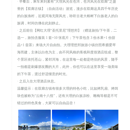
· 早餐后，乘车来到素有“大理风光在苍洱，苍洱风光在双廊”之盛
誉的【双廊古镇】（自由活动）游览，漫步在双廊这具四千年历史
的白族渔村，近观洱海无限风光，聆听古老大榕树下白族老人的白
族调，时间仿佛在此刻静止。
· 之后前往【网红大理“圣托里尼”理想邦】（赠送旅拍/下午茶，二
选一，旅拍含服装 1 套+10 张底片；下午茶包含 3 份水果+1 份甜
品+1 壶茶）来场大片自由拍。大理理想邦旅游小镇仿照希腊爱琴
海而建，主体以白色为主，由不同风格的客栈和度假酒店组成，整
个景区依托苍山，紧邻洱海，在这里每一处都是绝佳的风景，随手
一拍都是刷爆朋友圈的大片，此外，你也可以在这里享受一场美味
的下午茶，渡过舒适惬意的时光。
· 之后入住大理酒店休息。
温馨提示：在双廊古镇有很多大理的特色小吃，比如烤乳扇、烤饵
块也被称为“云南十八怪”，还有大理的白族凉粉、雕梅等都是不可
错过的特色美食，大家可以自由品尝！