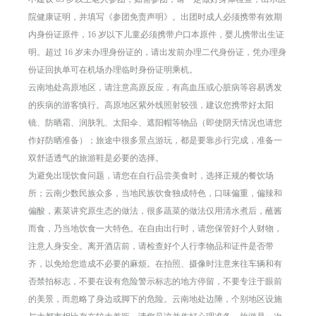
院健康证明，并填写《参团免责声明》。出团时成人必须携带有效期
内身份证原件，16 岁以下儿童必须携带户口本原件，婴儿携带出生证
明。超过 16 岁未办理身份证的，请出发前办理二代身份证，凭办理身
份证回执单可在机场办理临时身份证明乘机。
云南地处高原地区，请注意高原反应，有高血压或心脏病等容易诱发
的疾病的游客慎行。高原地区紫外线照射较强，建议您携带好太阳
镜、防晒霜、润肤乳、太阳伞、遮阳帽等物品（即使阴天情况也请您
作好防晒准备）；旅途中很多景点游玩，都是要靠步行完成，准备一
双舒适透气的旅游鞋是必要的选择。
为避免出现饮食问题，请您在自行品尝美食时，选择正规的餐饮场
所；云南少数民族众多，当地民族饮食独成特色，口味偏重，偏辣和
偏酸，素菜讲究原生态的做法，很多蔬菜的做法仅用清水煮后，蘸酱
而食，乃当地饮食一大特色。在自由出行时，请您保管好个人财物，
注意人身安全。离开酒店前，请检查好个人行李物品和证件是否带
齐，以免给您造成不必要的麻烦。在拍照、摄像时注意来往车辆和有
否禁拍标志，不要在设有危险警示标志的地方停留，不要专注于眼前
的美景，而忽略了身边或脚下的危险。云南地处边陲，个别地区设施