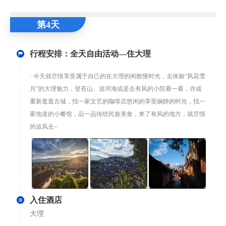
第4天
行程安排：全天自由活动—住大理
· 今天就尽情享受属于自己的在大理的闲散慢时光，去体验“风花雪
月”的大理魅力，登苍山、游洱海或是去有风的小院看一看，亦或
重新逛逛古城，找一家文艺的咖啡店悠闲的享受娴静的时光，找一
家地道的小餐馆，品一品传统民族美食，来了有风的地方，就尽情
的追风去~
入住酒店
大理