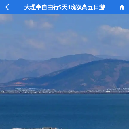


大理半自由行5天4晚双高五日游