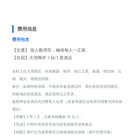
费用信息
费用包含
【交通】 按人数用车，确保每人一正座。
【住宿】大理网评 3 钻/3 星酒店
全程入住大理酒店：沧海雅园、格菲、锦江之星、银通、维也纳、云
瑞、顺兴、青橙或同级；
备注：如遇特殊原因，不能安排备选酒店时，我社有权安排同级别、
同标准的其他酒店。酒店加床位正常床。
匙牌押金及酒店内消费客人自理 （若参考酒店没有房可调整为同等级
酒店）
【用餐】4 早 1 正，过桥米线餐标 30 元/人。
【导游】行程中所安排导游为持有国家导游资格证
【保险】旅行社为游客购买云南旅游组合保险（旅行社责任险）