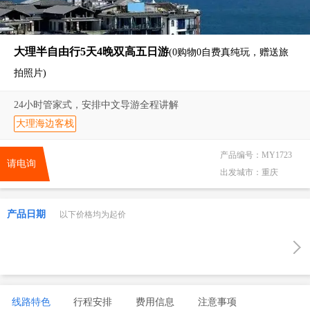
大理半自由行5天4晚双高五日游
(0购物0自费真纯玩，赠送旅
拍照片)
24小时管家式，安排中文导游全程讲解
大理海边客栈
产品编号：
MY1723
请电询
出发城市：
重庆
产品日期
以下价格均为起价
线路特色
行程安排
费用信息
注意事项