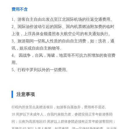
费用不含
1、游客自主自由出发点至江北国际机场的往返交通费用。
2、国际油价波动引起的国际、国内机票燃油附加费的临时
上涨，上浮具体金额遵照各大航空公司的有关通知执行。
3、旅游期间一切私人性质的自由自主消费，如：洗衣，通
讯，娱乐或自由自主购物等.
4、 因战争，台风，海啸，地震等不可抗力所增加的食宿费
用。
5、行程中罗列以外的一切费用。
注意事项
行程内所含景点及赠送项目，如游客自愿放弃，费用将不退还。
18 周岁以下未成年人，自我约束能力差，参团安排正常年龄游客陪
同；云南为高原地区65 周岁以上群体参团必须有正常年龄游客陪同；
不建议 65 岁以上老人参团，如需参团，请一定做好身体检查，出示医