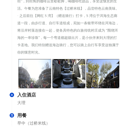
街”，到街角的咖啡店里歇歇脚，喝咖啡吃甜品，享受这惬意的生
活。午餐为您准备了云南特色【过桥米线】，品尝特色云南美味。
· 之后前往【网红 S 湾】（赠送骑行）打卡，S 湾位于洱海生态廊
道一段，由步行道、自行车道组成，宛如一条银带环绕在洱海边，
将沿岸村落连接在一起，使各具特色的白族传统村庄成为 “围绕洱
海的一串珍珠”，每一个弯道都超级出片，是小伙伴来到大理的打
卡圣地。我们特别赠送海边骑行，您可以骑上自行车享受这独属于
你的惬意时光。
入住酒店
大理
用餐
早中（过桥米线）