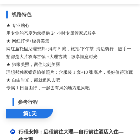
线路特色
★ 专业贴心
用专业的态度为您提供 24 小时专属管家式服务
★ 网红打卡+经典美景
网红圣托里尼理想邦+洱海 S 湾，旅拍/下午茶+海边骑行，随手一
拍都是大片双廊古镇 +大理古城，纵享惬意时光
★ 独家美照，留住此刻美丽
理想邦独家赠送旅拍照片：含服装 1 套+10 张底片，美好值得珍藏
★ 自由时光，那就追风去吧
专属 1 日自由行，一起去有风的地方追风吧
参考行程
第1天
行程安排：启程前往大理—自行前往酒店入住—
住大理