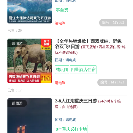
团期：请电询
零自费
编号：MY592
请电询
已售：29
【全年热销爆款】西双版纳、野象
跟团游
谷双飞5日游
(直飞版纳+四星酒店住宿+纯
玩不进购物店)
团期：请电询
纯玩团
四星酒店住宿
编号：MY1423
请电询
已售：17
2-8人江湖重庆三日游
(24小时专车接
跟团游
送，自由选择)
团期：请电询
8个重庆必打卡地