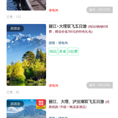
编号：MY2595
请电询
已售：112
丽江+大理双飞五日游
(纯玩0购物0消
跟团游
费，赠送价值300元的特色礼包)
团期：请电询
纯玩
美食
0自费
编号：MY2594
请电询
已售：82
丽江、大理、泸沽湖双飞五日游
(经
跟团游
典线路+升级一晚温泉酒店)