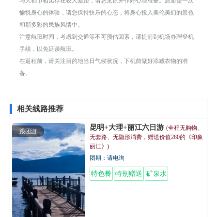
与大都市相比存在较大差距，请您见谅并作好心理准备。旅游是一次
愉悦身心的体验，请您保持快乐的心态，将身心投入美伦美幻的景色
和那多彩的民族风情中。
注意航班时间，考虑到交通等不可预估因素，请提前到机场办理登机
手续，以免延误航班。
在返程前，请关注目的地当日气候状况，下机前做好添减衣物的准
备。
相关线路推荐
昆明+大理+丽江六日游
(全程无购物、
跟团游
无套路、无隐形消费，赠送价值280的《印象
丽江》)
团期：请电询
特色餐
特别赠送
矿泉水