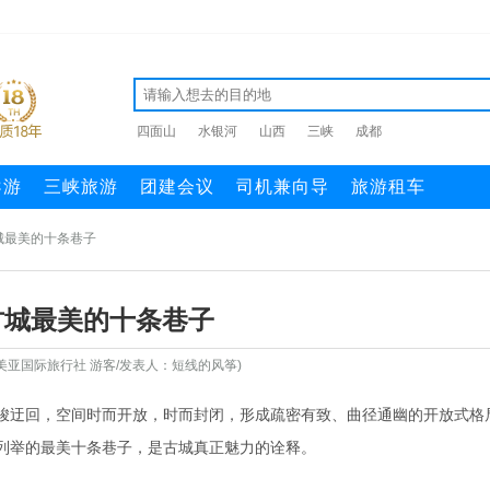
四面山
水银河
山西
三峡
成都
导游
三峡旅游
团建会议
司机兼向导
旅游租车
城最美的十条巷子
古城最美的十条巷子
美亚国际旅行社 游客/发表人：短线的风筝)
峻迂回，空间时而开放，时而封闭，形成疏密有致、曲径通幽的开放式格
列举的最美十条巷子，是古城真正魅力的诠释。