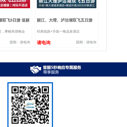
双飞5日游 送丽
丽江、大理、泸沽湖双飞五日游
宿，摩梭风情晚会
经典线路+升级一晚温泉酒店
团期：请电询
请电询
团期：请电询