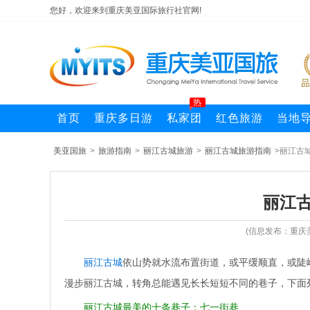
您好，欢迎来到重庆美亚国际旅行社官网!
热
首页
重庆多日游
私家团
红色旅游
当地
美亚国旅
>
旅游指南
>
丽江古城旅游
>
丽江古城旅游指南
>丽江古
丽江
(信息发布：重庆
丽江古城
依山势就水流布置街道，或平缓顺直，或陡
漫步丽江古城，转角总能遇见长长短短不同的巷子，下面
丽江古城最美的十条巷子：七一街巷