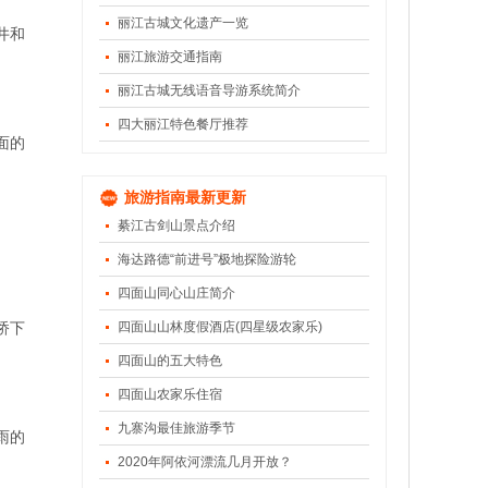
丽江古城文化遗产一览
井和
丽江旅游交通指南
丽江古城无线语音导游系统简介
四大丽江特色餐厅推荐
面的
旅游指南最新更新
綦江古剑山景点介绍
。
海达路德“前进号”极地探险游轮
四面山同心山庄简介
桥下
四面山山林度假酒店(四星级农家乐)
四面山的五大特色
四面山农家乐住宿
九寨沟最佳旅游季节
雨的
2020年阿依河漂流几月开放？