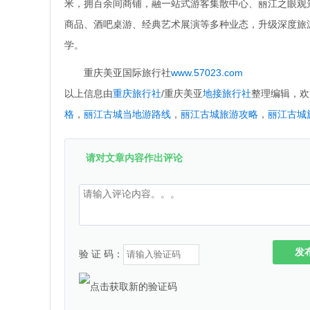
米，拥百余间商铺，融一站式游客集散中心、丽江之眼观
商品、酒吧桌游、经典艺术展演等多种业态，升级深度旅游
学。
重庆美亚国际旅行社
www.57023.com
以上信息由
重庆旅行社
/重庆美亚
地接旅行社
整理编辑，欢
格
，
丽江古城当地游路线
，
丽江古城旅游攻略
，
丽江古城
请对文章内容作出评论
发
验 证 码：