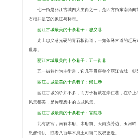
七一街是丽江古城四大主街之一，是四方街东南角向
石榴井是它的象征与标志。
丽江古城最美的十条巷子：忠义巷
走上忠义巷光硬的青石板街道，一如茶马古道的赶马
世界。
丽江古城最美的十条巷子：五一街巷
五一街巷作为主街道，它几乎贯穿整个丽江古城，朝
丽江古城最美的十条巷子：崇仁巷
丽江古城的桥并不多，而万子桥就在崇仁巷，在桥上
风景都美，是你理想中的古城风景。
丽江古城最美的十条巷子：官院巷
北有故宫，南有木府。木府前、天雨流芳边、玉河畔
恩怨情仇，或者八百年木府土司衙门政权更迭。