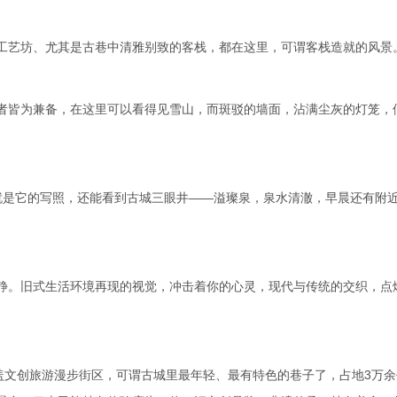
工艺坊、尤其是古巷中清雅别致的客栈，都在这里，可谓客栈造就的风景
者皆为兼备，在这里可以看得见雪山，而斑驳的墙面，沾满尘灰的灯笼，
就是它的写照，还能看到古城三眼井——溢璨泉，泉水清澈，早晨还有附
静。旧式生活环境再现的视觉，冲击着你的心灵，现代与传统的交织，点
盖文创旅游漫步街区，可谓古城里最年轻、最有特色的巷子了，占地3万余