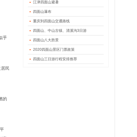
江津四面山避暑
四面山瀑布
。
重庆到四面山交通路线
四面山、中山古镇、清溪沟3日游
似乎
四面山八大胜景
2020四面山景区门票政策
四面山三日游行程安排推荐
近居民
燃的
平