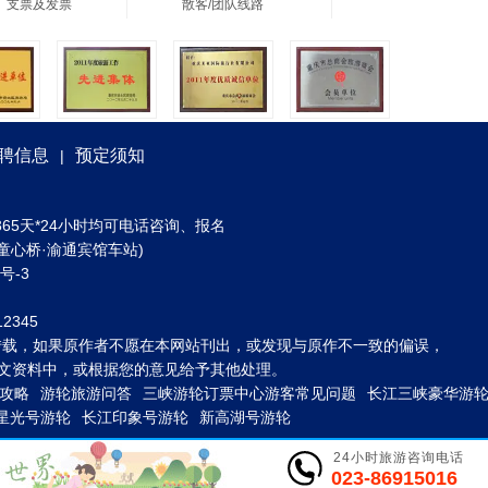
、支票及发票
散客/团队线路
聘信息
预定须知
|
) 全年365天*24小时均可电话咨询、报名
童心桥·渝通宾馆车站)
3号-3
2345
转载，如果原作者不愿在本网站刊出，或发现与原作不一致的偏误，
到图文资料中，或根据您的意见给予其他处理。
攻略
游轮旅游问答
三峡游轮订票中心游客常见问题
长江三峡豪华游
星光号游轮
长江印象号游轮
新高湖号游轮
24小时旅游咨询电话
023-86915016