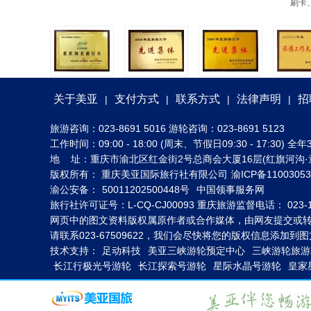
刷卡
关于美亚
支付方式
联系方式
法律声明
招
|
|
|
|
旅游咨询：023-8691 5016 游轮咨询：023-8691 5123
工作时间：09:00 - 18:00 (周末、节假日09:30 - 17:30
地 址：重庆市渝北区红金街2号总商会大厦16层(红旗河沟·
版权所有： 重庆美亚国际旅行社有限公司
渝ICP备1100305
渝公安备：
50011202500448号
中国领事服务网
旅行社许可证号：L-CQ-CJ00093 重庆旅游监督电话： 023-1
网页中的图文资料版权属原作者或合作媒体，由网友提交或
请联系023-67509622，我们会尽快将您的版权信息添加
技术支持：
足动科技
美亚三峡游轮预定中心
三峡游轮旅游
长江行极光号游轮
长江探索号游轮
星际水晶号游轮
皇家