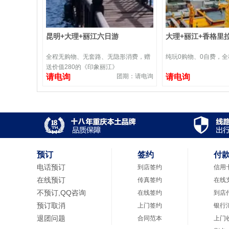
昆明+大理+丽江六日游
大理+丽江+香格里
全程无购物、无套路、无隐形消费，赠
纯玩0购物、0自费，
送价值280的《印象丽江》
请电询
团期：请电询
请电询
预订
签约
付
电话预订
到店签约
信用
在线预订
传真签约
在线
不预订,QQ咨询
在线签约
到店
预订取消
上门签约
银行
退团问题
合同范本
上门