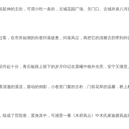
前延伸的主街，可谓小吃一条街，古城花园广场、关门口、古城井泉八河
过客，在市井如潮的街巷抖落疲惫，抖落风尘，再把它的清雅古韵带到外
阳升起十分，青石板路上留下的岁月印记在晨曦中格外光亮，安宁又惬意
看清澈的溪流，孱动的倒影，小巷里门窗的古朴，门前花草的温馨，桥上
，组成了官院巷，置身其中，可感受一番《木府风云》中木氏家族腥风血