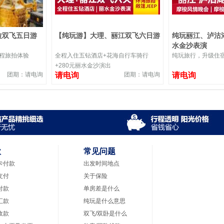
拉双飞五日游
【纯玩游】大理、丽江双飞六日游
纯玩丽江、泸沽湖
水金沙表演
全程旅拍体验
全程入住五钻酒店+花海自行车骑行
纯玩旅行，升级住
+280元丽水金沙演出
团期：请电询
请电询
团期：请电询
请电询
款
常见问题
卡付款
出发时间地点
支付
关于保险
付款
单房差是什么
汇款
纯玩是什么意思
收款
双飞/双卧是什么