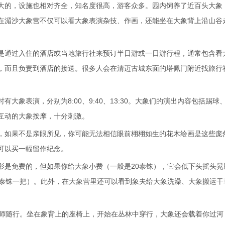
大的，设施也相对齐全，知名度很高，游客众多。园内饲养了近百头大象
在湄沙大象营不仅可以看大象表演杂技、作画，还能坐在大象背上沿山谷
是通过入住的酒店或当地旅行社来预订半日游或一日游行程，通常包含看
，而且负责到酒店的接送。很多人会在清迈古城东面的塔佩门附近找旅行
象表演，分别为8:00、9:40、13:30。大象们的演出内容包括踢球
互动的大象按摩，十分刺激。
，如果不是亲眼所见，你可能无法相信眼前栩栩如生的花木绘画是这些庞
可以买一幅留作纪念。
影是免费的，但如果你给大象小费（一般是20泰铢），它会低下头摇头晃
0泰铢一把）。此外，在大象营里还可以看到象夫给大象洗澡、大象搬运干
象师随行。坐在象背上的座椅上，开始在丛林中穿行，大象还会载着你过河