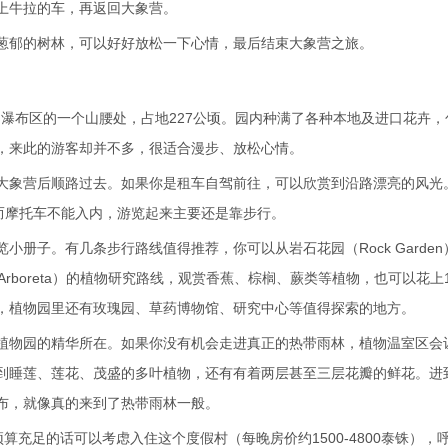
上牛拉的车，再返回大象营。
葱郁的树林，可以好好放松一下心情，最后结束大象营之旅。
ley）瀑布区的一个山腰处，占地227公顷。园内种满了各种本地及进口花卉
，来此的游客却并不多，很适合漫步、放松心情。
大象营后顺路过去。如果你是租车自驾前往，可以欣赏到沿路漂亮的风光
而摩托车不能入内，游览起来主要还是靠步行。
册子。有几条步行路线值得推荐，你可以从岩石花园（Rock Garden
树木园（Arboreta）的植物研究路线，观赏香蕉、棕榈、蕨类等植物，也可以花上1
，植物园里还有玫瑰园、草药博物馆、研究中心等值得探索的地方。
植物园的精华所在。如果你没有机会走进真正的热带雨林，植物温室区会
到睡莲、莲花、茂盛的多叶植物，还有有着两层甚至三层花瓣的鲜花。进
布，就像真的来到了热带雨林一般。
rt，预算充足的话可以考虑入住这个度假村（每晚房价约1500-4800泰铢），