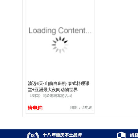
清迈6天·山航白班机·泰式料理课
堂+亚洲最大夜间动物世界
《泰囧》同款嘟嘟车游古城
请电询
团期：请电询