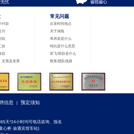
款
常见问题
卡付款
出发时间地点
支付
关于保险
付款
单房差是什么
汇款
纯玩是什么意思
收款
双飞/双卧是什么
、支票及发票
散客/团队线路
聘信息
预定须知
|
) 全年365天*24小时均可电话咨询、报名
童心桥·渝通宾馆车站)