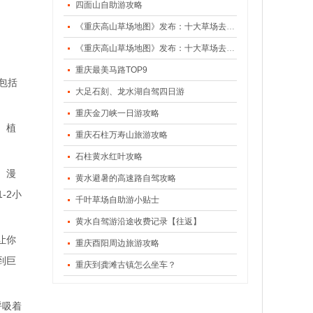
四面山自助游攻略
《重庆高山草场地图》发布：十大草场去避暑（下）
《重庆高山草场地图》发布：十大草场去避暑（上）
重庆最美马路TOP9
，包括
大足石刻、龙水湖自驾四日游
重庆金刀峡一日游攻略
。植
重庆石柱万寿山旅游攻略
石柱黄水红叶攻略
）漫
黄水避暑的高速路自驾攻略
-2小
千叶草场自助游小贴士
黄水自驾游沿途收费记录【往返】
让你
重庆酉阳周边旅游攻略
到巨
重庆到龚滩古镇怎么坐车？
呼吸着