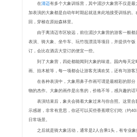
在
清迈
有多个大象训练营，其中湄沙大象营不仅是最
加表演的大象都是自幼年时期起就送来此地接受训练的。
回，穿梭在原始森林里。
由于离清迈市区较远，前往湄沙大象营的游客一般都
表演、骑大象、坐牛车、玩竹筏漂流等项目，并提供午饭
订，会比在酒店大堂订的便宜一些。
到了大象营，四处都能闻到大象的味道。园内每天定时有大
画、抬木桩等，每一项都会让游客充满欢笑，还有与游客
在各种表演中，大象用鼻子作画可谓是最精彩的部分
物的杰作。大象的画作是出售的，价格不等，感兴趣的话
表演结束后，象夫会骑着大象过来与你合照。这里合
示感谢，非常有意思，你还可以买些香蕉喂它们吃（约4
日常场景。
之后就是骑大象活动，通常是2人合乘1头，有专业