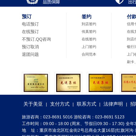
预订
签约
付
电话预订
到店签约
信用
在线预订
传真签约
在线
不预订,QQ咨询
在线签约
到店
预订取消
上门签约
银行
退团问题
合同范本
上门
刷卡
关于美亚
支付方式
联系方式
法律声明
招
|
|
|
|
旅游咨询：023-8691 5016 游轮咨询：023-8691 5123
工作时间：09:00 - 18:00 (周末、节假日09:30 - 17:30
地 址：重庆市渝北区红金街2号总商会大厦16层(红旗河沟·