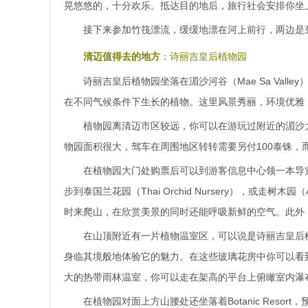
晃悠悠的，十分欢乐。抵达目的地后，旅行社会安排你坐
接下来参加竹筏漂流，缓缓地漂在河上前行，两边是
清迈值得去的地方
：诗丽吉皇后植物园
诗丽吉皇后植物园坐落在湄沙河谷（Mae Sa Val
在不同气候条件下生长的植物。这里风景秀丽，环境优雅
植物园离清迈市区较远，你可以在游玩过附近的湄沙
物园面积很大，驾车在周围地区转转需要另付100泰铢，
在植物园大门处购票后可以到游客信息中心领一本导览小
步到泰国兰花园（Thai Orchid Nursery），或走
时来爬山，在欣赏美景的同时还能呼吸新鲜的空气。此外
在山顶附近有一片植物温室区，可以说是诗丽吉皇后
身临其境般地体验它的魅力。在这些玻璃花房中你可以看
大的热带雨林温室，你可以走在架高的平台上俯瞰室内瀑
在植物园对面上方山腰处还坐落着Botanic Reso