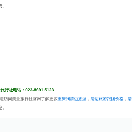
受。
行社电话：023-8691 5123
迎访问美亚旅行社官网了解更多
重庆到清迈旅游
，
清迈旅游跟团价格
，
清
息。