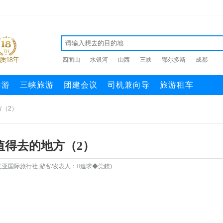
四面山
水银河
山西
三峡
鄂尔多斯
成都
导游
三峡旅游
团建会议
司机兼向导
旅游租车
方（2）
值得去的地方（2）
亚国际旅行社 游客/发表人：追求◆莞鎂)