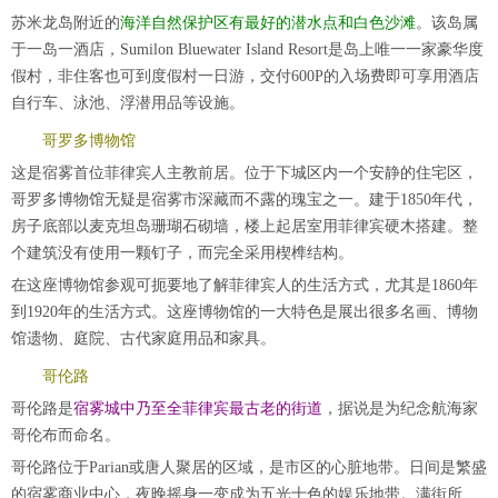
苏米龙岛附近的
海洋自然保护区有最好的潜水点和白色沙滩
。该岛属
于一岛一酒店，Sumilon Bluewater Island Resort是岛上唯一一家豪华度
假村，非住客也可到度假村一日游，交付600P的入场费即可享用酒店
自行车、泳池、浮潜用品等设施。
哥罗多博物馆
这是宿雾首位菲律宾人主教前居。位于下城区内一个安静的住宅区，
哥罗多博物馆无疑是宿雾市深藏而不露的瑰宝之一。建于1850年代，
房子底部以麦克坦岛珊瑚石砌墙，楼上起居室用菲律宾硬木搭建。整
个建筑没有使用一颗钉子，而完全采用楔榫结构。
在这座博物馆参观可扼要地了解菲律宾人的生活方式，尤其是1860年
到1920年的生活方式。这座博物馆的一大特色是展出很多名画、博物
馆遗物、庭院、古代家庭用品和家具。
哥伦路
哥伦路是
宿雾城中乃至全菲律宾最古老的街道
，据说是为纪念航海家
哥伦布而命名。
哥伦路位于Parian或唐人聚居的区域，是市区的心脏地带。日间是繁盛
的宿雾商业中心，夜晚摇身一变成为五光十色的娱乐地带。满街所