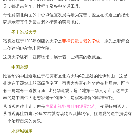
见，都是吉普车、计程车及各种交通工具。
哥伦路南北两面的中心点位置发展得最为完善，竖立在街道上的纪念
碑标示着其作为最古老的街道的荣誉地位。
圣卡洛斯大学
宿雾这座于1565年创建的大学是
菲律宾最古老的学校
，原先是耶稣会
士创建的伊尔德丰索学院。
这所大学还有一座博物馆，展示着一些精美的收藏品。
中国道观
比丽华的中国道观位于宿雾市区北方大约6公里处的比佛利山，这是一
处建造于缓坡上的高级住宅区，宿雾大多富有的华侨在此居住。区内
有一角建有一道教寺庙--比丽华道观，是当地第一华人寺庙，这里供
奉的是中国伟大思想家老子的神位，是宿雾华侨的精神寄托。
从道观再往上走，便是
宿雾市视野最佳的观景地点
，夜景特别诱人。
从道观再往前走2公里左右就有动物园及博物馆。往道观的途中据说有
一个治疗百病的灵泉。
水蓝城赌场