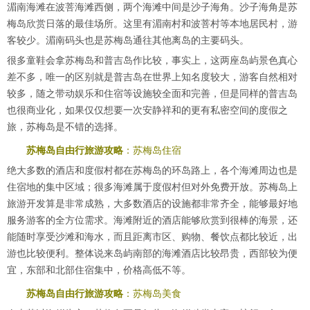
湄南海滩在波菩海滩西侧，两个海滩中间是沙子海角。沙子海角是苏
梅岛欣赏日落的最佳场所。这里有湄南村和波菩村等本地居民村，游
客较少。湄南码头也是苏梅岛通往其他离岛的主要码头。
很多童鞋会拿苏梅岛和普吉岛作比较，事实上，这两座岛屿景色真心
差不多，唯一的区别就是普吉岛在世界上知名度较大，游客自然相对
较多，随之带动娱乐和住宿等设施较全面和完善，但是同样的普吉岛
也很商业化，如果仅仅想要一次安静祥和的更有私密空间的度假之
旅，苏梅岛是不错的选择。
苏梅岛自由行旅游攻略
：苏梅岛住宿
绝大多数的酒店和度假村都在苏梅岛的环岛路上，各个海滩周边也是
住宿地的集中区域；很多海滩属于度假村但对外免费开放。苏梅岛上
旅游开发算是非常成熟，大多数酒店的设施都非常齐全，能够最好地
服务游客的全方位需求。海滩附近的酒店能够欣赏到很棒的海景，还
能随时享受沙滩和海水，而且距离市区、购物、餐饮点都比较近，出
游也比较便利。整体说来岛屿南部的海滩酒店比较昂贵，西部较为便
宜，东部和北部住宿集中，价格高低不等。
苏梅岛自由行旅游攻略
：苏梅岛美食