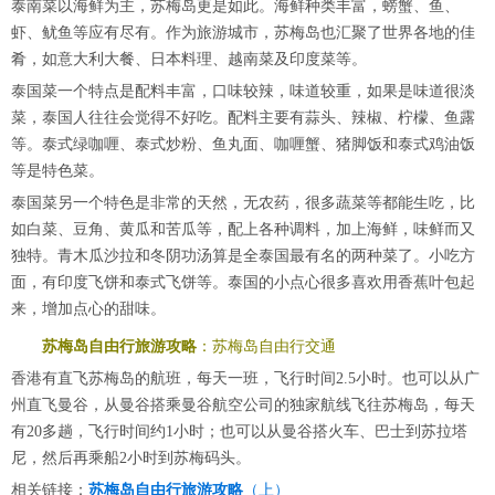
泰南菜以海鲜为主，苏梅岛更是如此。海鲜种类丰富，螃蟹、鱼、
虾、鱿鱼等应有尽有。作为旅游城市，苏梅岛也汇聚了世界各地的佳
肴，如意大利大餐、日本料理、越南菜及印度菜等。
泰国菜一个特点是配料丰富，口味较辣，味道较重，如果是味道很淡
菜，泰国人往往会觉得不好吃。配料主要有蒜头、辣椒、柠檬、鱼露
等。泰式绿咖喱、泰式炒粉、鱼丸面、咖喱蟹、猪脚饭和泰式鸡油饭
等是特色菜。
泰国菜另一个特色是非常的天然，无农药，很多蔬菜等都能生吃，比
如白菜、豆角、黄瓜和苦瓜等，配上各种调料，加上海鲜，味鲜而又
独特。青木瓜沙拉和冬阴功汤算是全泰国最有名的两种菜了。小吃方
面，有印度飞饼和泰式飞饼等。泰国的小点心很多喜欢用香蕉叶包起
来，增加点心的甜味。
苏梅岛自由行旅游攻略
：苏梅岛自由行交通
香港有直飞苏梅岛的航班，每天一班，飞行时间2.5小时。也可以从广
州直飞曼谷，从曼谷搭乘曼谷航空公司的独家航线飞往苏梅岛，每天
有20多趟，飞行时间约1小时；也可以从曼谷搭火车、巴士到苏拉塔
尼，然后再乘船2小时到苏梅码头。
相关链接：
苏梅岛自由行旅游攻略
（上）