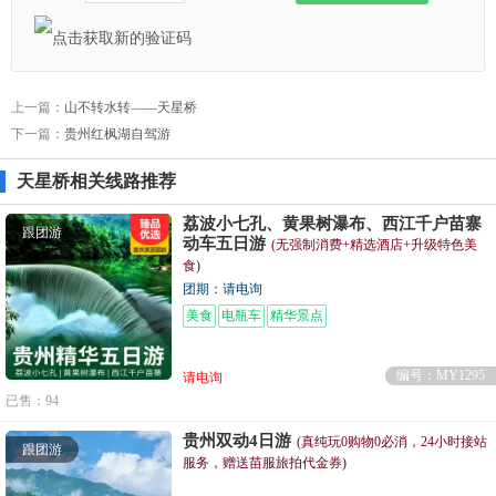
上一篇：
山不转水转——天星桥
下一篇：
贵州红枫湖自驾游
天星桥相关线路推荐
荔波小七孔、黄果树瀑布、西江千户苗寨
跟团游
动车五日游
(无强制消费+精选酒店+升级特色美
食)
团期：请电询
美食
电瓶车
精华景点
编号：MY1295
请电询
已售：94
贵州双动4日游
(真纯玩0购物0必消，24小时接站
跟团游
服务，赠送苗服旅拍代金券)