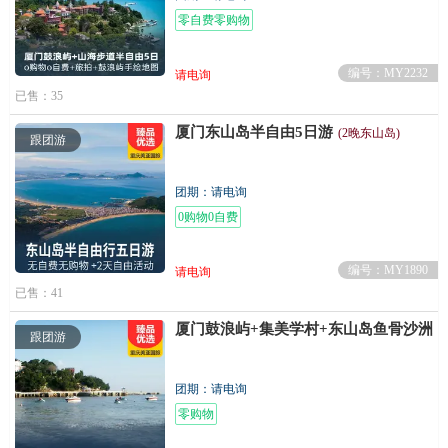
零自费零购物
编号：MY2232
请电询
已售：35
厦门东山岛半自由5日游
(2晚东山岛)
跟团游
团期：请电询
0购物0自费
编号：MY1890
请电询
已售：41
厦门鼓浪屿+集美学村+东山岛鱼骨沙洲
跟团游
团期：请电询
零购物