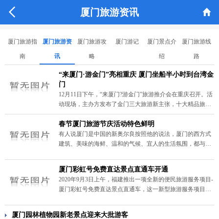


厦门旅游资讯
厦门旅游指
厦门旅游资
厦门旅游攻
厦门游记
厦门景点介
厦门旅游线
南
讯
略
绍
路
“来厦门·游金门”亮相重庆 厦门坐船半小时到台湾金
门
12月11日下午，“来厦门?游金门”旅游推介会在重庆召开。活
动现场，主办方发布了金门三大旅游新主张，十大精品旅游
线路。重庆市民可提前办理台湾通行证及签注，上午乘坐2个
半小时的飞机直达厦门，领略“高颜值、高素质”的城市风
春节厦门旅游节庆活动特色鲜明
光，半小时船程即可到厦门五通码头乘坐“小三通”客轮赴金
有人说厦门是中国的新奥尔良按照他的说法，厦门的西方式
门，开启幸福之旅。
建筑、美味的海鲜、温和的气候、宜人的生活氛围，都与新
奥尔良别无二致。受到他的鼓动，很多网友禁不住要亲身前
往体验一番，此外，春节厦门旅游节庆活动特色鲜明、精彩
厦门彩虹号免费直达景点直通车开通
纷呈。大家不妨此时出游，亲眼见识一下这个城市的真貌。
2020年9月3日上午，福建推出一项全新的便民旅游服务项目-
厦门彩虹号免费直达景点直通车，这一新型旅游服务项目将
为越来越多的来厦自驾游和自由行游客提供全新的旅游交通
服务。
厦门园林植物园新老景点迎来大批游客