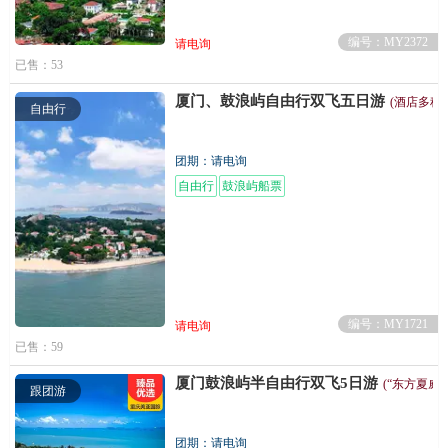
编号：MY2372
请电询
已售：53
厦门、鼓浪屿自由行双飞五日游
(酒店多种
自由行
团期：请电询
自由行
鼓浪屿船票
编号：MY1721
请电询
已售：59
厦门鼓浪屿半自由行双飞5日游
(“东方夏威
跟团游
团期：请电询