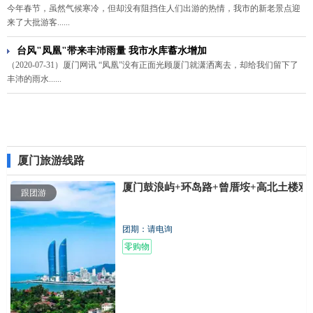
今年春节，虽然气候寒冷，但却没有阻挡住人们出游的热情，我市的新老景点迎
来了大批游客......
台风"凤凰"带来丰沛雨量 我市水库蓄水增加
（2020-07-31）厦门网讯 “凤凰”没有正面光顾厦门就潇洒离去，却给我们留下了
丰沛的雨水......
厦门旅游线路
厦门鼓浪屿+环岛路+曾厝垵+高北土楼双
跟团游
团期：请电询
零购物