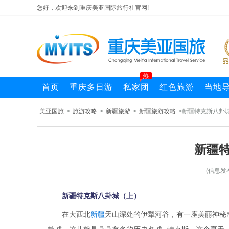
您好，欢迎来到重庆美亚国际旅行社官网!
热
首页
重庆多日游
私家团
红色旅游
当地
美亚国旅
>
旅游攻略
>
新疆旅游
>
新疆旅游攻略
>新疆特克斯八卦
新疆
(信息发
新疆特克斯八卦城（上）
在大西北
新疆
天山深处的伊犁河谷，有一座美丽神秘