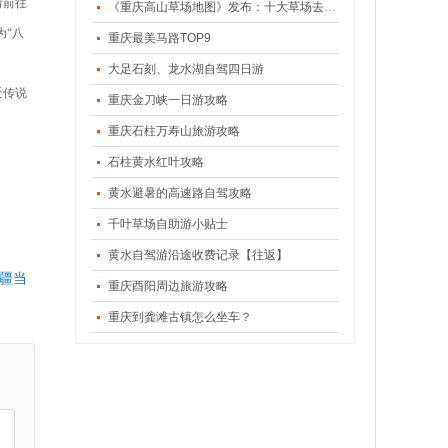
请前往
《重庆高山草场地图》发布：十大草场去避暑（上）
为“八
重庆最美马路TOP9
大足石刻、龙水湖自驾四日游
近传说
重庆金刀峡一日游攻略
重庆石柱万寿山旅游攻略
石柱黄水红叶攻略
黄水避暑的高速路自驾攻略
千叶草场自助游小贴士
黄水自驾游沿途收费记录【往返】
疆当
重庆酉阳周边旅游攻略
重庆到龚滩古镇怎么坐车？