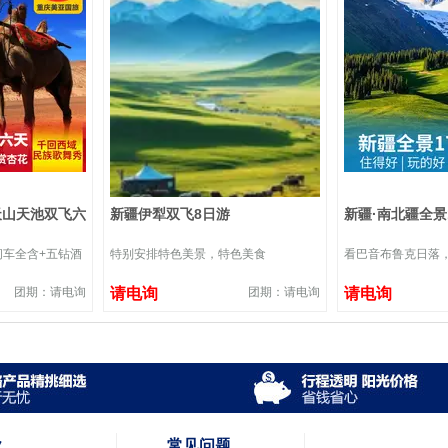
天山天池双飞六
新疆伊犁双飞8日游
新疆·南北疆全景
间车全含+五钻酒
特别安排特色美景，特色美食
看巴音布鲁克日落
团期：请电询
请电询
团期：请电询
请电询
款
常见问题