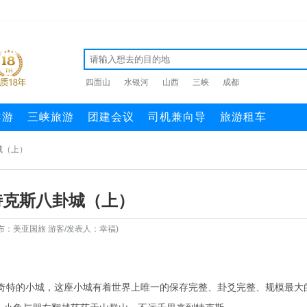
四面山
水银河
山西
三峡
成都
导游
三峡旅游
团建会议
司机兼向导
旅游租车
城（上）
特克斯八卦城（上）
布：美亚国旅 游客/发表人：幸福)
奇特的小城，这座小城有着世界上唯一的保存完整、卦爻完整、规模最大