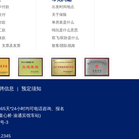
卡付款
出发时间地点
支付
关于保险
付款
单房差是什么
汇款
纯玩是什么意思
收款
双飞/双卧是什么
、支票及发票
散客/团队线路
聘信息
预定须知
|
) 全年365天*24小时均可电话咨询、报名
童心桥·渝通宾馆车站)
3号-3
2345