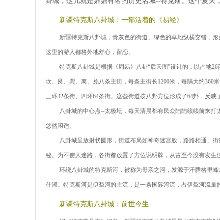
卦城，这儿就是鼎鼎有名的历史名城--特克斯。这个夏天
新疆特克斯八卦城：一部活着的《易经》
新疆特克斯八卦城，青灰色的街道、绿色的草地纵横交错，形
这里的游人都格外地舒心，留恋。
特克斯八卦城是根据《周易》八卦“后天图”设计的，以占地26
坎、艮、巽、离、兑八条主街，每条主街长1200米，每隔大约36
三环32条街、四环64条街。这些街道按八卦方位形成了64卦，反映
八卦城的中心点--太极坛，每天清晨都有民众陆陆续续前来
悠然闲适。
八卦城呈放射状圆形，街道布局如神奇迷宫般，路路相通、街
秘。为不使人迷路，各街都放置了方位说明牌，从古至今没有发生
环绕八卦城的特克斯河，被称为母亲之河，发源于汗腾格里峰
什湖。特克斯河是伊犁河的主流，是一条国际河流，占伊犁河流量的
新疆特克斯八卦城：前世今生