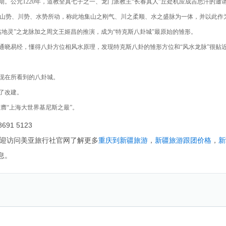
。公元1220年，道教全真七子之一、龙门派教主“长春真人”丘处机应成吉思汗的邀
山势、川势、水势所动，称此地集山之刚气、川之柔顺、水之盛脉为一体，并以此作
杰地灵”之龙脉加之周文王姬昌的推演，成为“特克斯八卦城”最原始的雏形。
浚通晓易经，懂得八卦方位相风水原理，发现特克斯八卦的雏形方位和“风水龙脉”很贴
们现在所看到的八卦城。
了改建。
荣膺“上海大世界基尼斯之最”。
1 5123
迎访问美亚旅行社官网了解更多
重庆到新疆旅游
，
新疆旅游跟团价格
，
新
息。