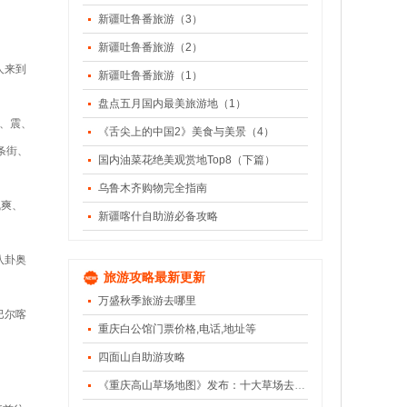
新疆吐鲁番旅游（3）
新疆吐鲁番旅游（2）
人来到
新疆吐鲁番旅游（1）
盘点五月国内最美旅游地（1）
坤、震、
《舌尖上的中国2》美食与美景（4）
条街、
国内油菜花绝美观赏地Top8（下篇）
乌鲁木齐购物完全指南
气爽、
新疆喀什自助游必备攻略
八卦奥
旅游攻略最新更新
万盛秋季旅游去哪里
巴尔喀
重庆白公馆门票价格,电话,地址等
四面山自助游攻略
《重庆高山草场地图》发布：十大草场去避暑（下）