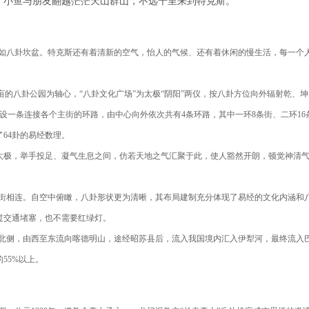
，小鱼与朋友翻越茫茫天山群山，不远千里来到特克斯。
如八卦坎盆。特克斯还有着清新的空气，怡人的气候、还有着休闲的慢生活，每一个
亩的八卦公园为轴心，“八卦文化广场”为太极“阴阳”两仪，按八卦方位向外辐射乾、
0米设一条连接各个主街的环路，由中心向外依次共有4条环路，其中一环8条街、二环16
了64卦的易经数理。
打太极，举手投足、凝气生息之间，仿若天地之气汇聚于此，使人豁然开朗，顿觉神清
街相连。自空中俯瞰，八卦形状更为清晰，其布局建制充分体现了易经的文化内涵和
过交通堵塞，也不需要红绿灯。
北侧，由西至东流向喀德明山，途经昭苏县后，流入我国境内汇入伊犁河，最终流入
55%以上。