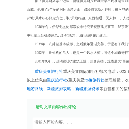
据《特克斯县志》记载，新疆特克斯八卦城最早出现在南宋时期
西域。他用了3年多的时间西游天山，路经特克斯河谷时，被河谷的
卦城”风水核心择定方位，取“天地相融、东西相通、天人和一、人
1936年冬，伊犁屯垦使邱宗浚来特克斯视察建县事宜，邱宗
中祖辈丘处机修建老八卦的地方，因此勘探在此建县。
1939年，八卦城基本成形，之后数年逐渐完善，于是有了我
1992年，丘处机的后人，也是一个风水大师，将这个城市进行
2001年9月，八卦城以其“建筑正规，卦爻完整，规模最大”而
重庆美亚旅行社
重庆美亚国际旅行社报名电话：023-869
以上信息由
重庆旅行社
/重庆美亚
地接旅行社
整理编辑，欢
地游路线
，
新疆旅游攻略
，
新疆旅游资讯
等新疆相关的信
请对文章内容作出评论