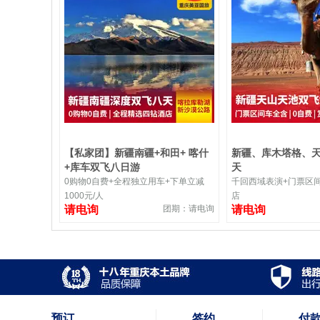
【私家团】新疆南疆+和田+ 喀什
新疆、库木塔格、
+库车双飞八日游
天
0购物0自费+全程独立用车+下单立减
千回西域表演+门票区
1000元/人
店
请电询
团期：请电询
请电询
预订
签约
付