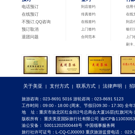
电话预订
到店签约
信用
在线预订
传真签约
在线
不预订,QQ咨询
在线签约
到店
预订取消
上门签约
银行
退团问题
合同范本
上门
刷卡
关于美亚
支付方式
联系方式
法律声明
招
|
|
|
|
旅游咨询：023-8691 5016 游轮咨询：023-8691 5123
工作时间：09:00 - 18:00 (周末、节假日09:30 - 17:30
地 址：重庆市渝北区红金街2号总商会大厦16层(红旗河沟·
版权所有： 重庆美亚国际旅行社有限公司
渝ICP备1100305
渝公安备：
50011202500448号
中国领事服务网
旅行社许可证号：L-CQ-CJ00093 重庆旅游监督电话： 023-1