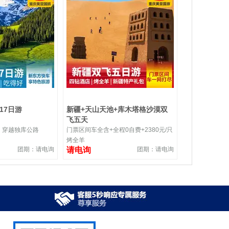
17日游
新疆+天山天池+库木塔格沙漠双
飞五天
，穿越独库公路
门票区间车全含+全程0自费+2380元/只
烤全羊
团期：请电询
请电询
团期：请电询