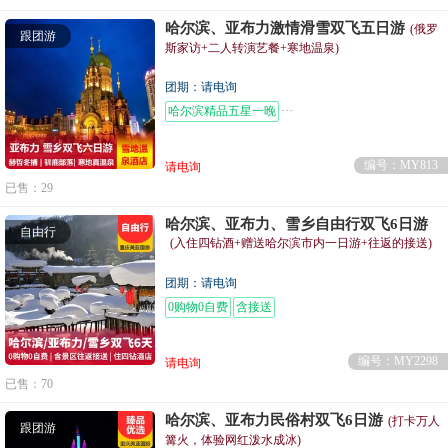
哈尔滨、亚布力激情滑雪双飞五日游
(俄罗
跟团游
斯家访+二人转演艺餐+寒地温泉)
团期：请电询
哈尔滨精品五星一晚
送温暖：保温杯、手套、围巾
编号：MY813
请电询
已售：29
哈尔滨、亚布力、雪乡自由行双飞6日游
自由行
(入住四钻酒+赠送哈尔滨市内一日游+往返的接送)
团期：请电询
0购物0自费
含接送
编号：MY2298
请电询
已售：70
哈尔滨、亚布力民俗村双飞6日游
(打卡万人
跟团游
篝火，体验网红泼水成冰)