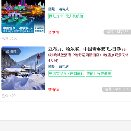
团期：请电询
网红打卡
无人机航拍
编号：MY362
请电询
已售：100
亚布力、哈尔滨、中国雪乡双飞5日游
(升
跟团游
级1晚城堡酒店+2晚舒适四星酒店+ 1晚雪乡观景民俗
4人间)
团期：请电询
中国雪乡景区内自由行
你的行程你做主
眺望整个小
编号：MY1882
请电询
已售：29