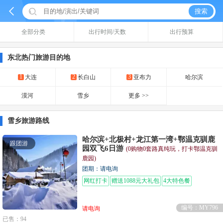


搜索
全部分类
出行时间/天数
出行预算
东北热门旅游目的地
1
2
3
大连
长白山
亚布力
哈尔滨
漠河
雪乡
更多 >>
雪乡旅游路线
哈尔滨+北极村+龙江第一湾+鄂温克驯鹿
跟团游
园双飞6日游
(0购物0套路真纯玩，打卡鄂温克驯
鹿园)
团期：请电询
网红打卡
赠送1088元大礼包
4大特色餐
编号：MY796
请电询
已售：94