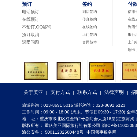
预订
签约
付
电话预订
到店签约
信用
在线预订
传真签约
在线
不预订,QQ咨询
在线签约
到店
预订取消
上门签约
银行
退团问题
合同范本
上门
刷卡
关于美亚
支付方式
联系方式
法律声明
招
|
|
|
|
旅游咨询：023-8691 5016 游轮咨询：023-8691 5123
工作时间：09:00 - 18:00 (周末、节假日09:30 - 17:30
地 址：重庆市渝北区红金街2号总商会大厦16层(红旗河沟·
版权所有： 重庆美亚国际旅行社有限公司
渝ICP备1100305
渝公安备：
50011202500448号
中国领事服务网