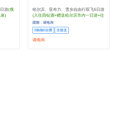
日游
(俄
哈尔滨、亚布力、雪乡自由行双飞6日游
泉)
(入住四钻酒+赠送哈尔滨市内一日游+往
返的接送)
团期：请电询
温杯、手套、围巾三件套
0购物0自费
含接送
请电询