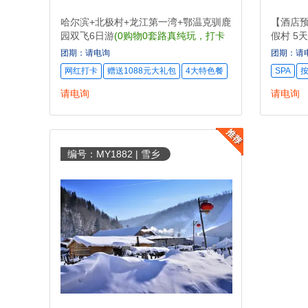
哈尔滨+北极村+龙江第一湾+鄂温克驯鹿
【酒店预
园双飞6日游
(0购物0套路真纯玩，打卡
假村 5
鄂温克驯鹿园)
动)
团期：请电询
团期：请
网红打卡
赠送1088元大礼包
4大特色餐
SPA
请电询
请电询
编号：MY1882 | 雪乡