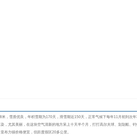
摄更显灵动
.8米，雪质优良，年积雪期为170天，滑雪期近150天，正常气候下每年11月初到次
尽染，尤其美丽，在这块空气清新的地方呆上十天半个月，打打高尔夫球、划划船、钓
亚布力镇价格便宜，但距度假区20多公里。