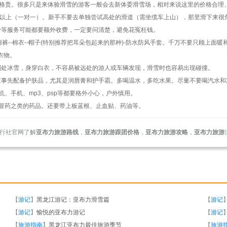
价格贵。很多只是来体验滑雪的游客一般会去新体委滑雪场，相对来说这里的价格合理
0元以上（一对一）。新手不要去单独尝试高处的滑道（需坐缆车上山），那里滑下来
滑等服务可能都要额外收费，一定要问清楚，避免花冤枉钱。
-棉裤--棉衣--帽子(特别推荐把耳朵包起来的那种)-防水防风手套。千万不要只顾上
衣物。
到处冰雪，身穿白衣，不容易被远处的游人或车辆发现，滑雪时也容易出现碰撞。
应事先配备护肤品，尤其是润唇膏和护手霜。多喝温水，多吃水果。尽量不要喝汽水和
、手机、mp3、psp等都要格外小心，户外慎用。
感冒药之类的药品。还要带上板蓝根、止血贴、药油等。
行社官网了解
亚布力旅游路线
，
亚布力旅游跟团价格
，
亚布力旅游攻略
，
亚布力旅游
【
游记
】
黑龙江游记：亚布力滑雪篇
【
游记
【
游记
】
愉悦的亚布力游记
【
游记
【
旅游指南
】
黑龙江亚布力最佳旅游季节
【
旅游