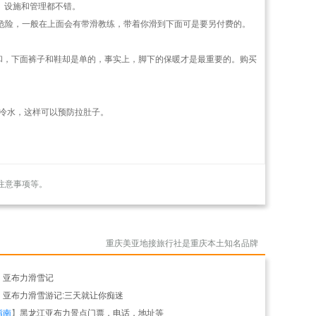
、设施和管理都不错。
很危险，一般在上面会有带滑教练，带着你滑到下面可是要另付费的。
面暖和，下面裤子和鞋却是单的，事实上，脚下的保暖才是最重要的。购买
冷水，这样可以预防拉肚子。
注意事项等。
重庆美亚地接旅行社是重庆本土知名品牌
】
亚布力滑雪记
】
亚布力滑雪游记:三天就让你痴迷
指南
】
黑龙江亚布力景点门票，电话，地址等