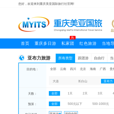
您好，欢迎来到重庆美亚国际旅行社官网!
热
首页
重庆多日游
私家团
红色旅游
当地
亚布力旅游
所有类型
跟团游
自由行
当
全部
云南
四川
北京
海南
广西
贵
目的地：
大连
长白山
亚布力
全部
1天
2天
3天
天数：
全部
500元以下
500-1000元
预算：