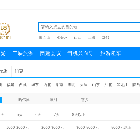
四面山
水银河
山西
三峡
成都
导游
三峡旅游
团建会议
司机兼向导
旅游租车
地游
门票
州
福建
西藏
华东
西北
湖南
湖北
天津
山东
河北
黑龙江
陕西
哈尔滨
漠河
雪乡
4天
5天
6天
7天
8天以上
1000-2000元
2000-3000元
3000-5000元
5000元以上