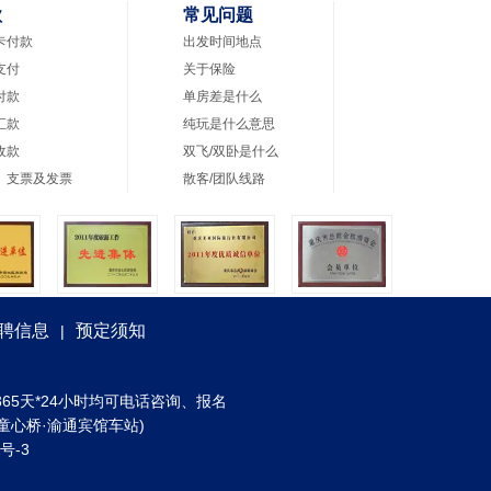
款
常见问题
卡付款
出发时间地点
支付
关于保险
付款
单房差是什么
汇款
纯玩是什么意思
收款
双飞/双卧是什么
、支票及发票
散客/团队线路
聘信息
预定须知
|
) 全年365天*24小时均可电话咨询、报名
童心桥·渝通宾馆车站)
3号-3