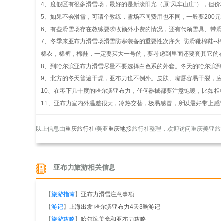
4、度假区有很多滑雪场，最好的是新濠阳光（原“风车山庄”），但
5、如果不会滑雪，可请个教练，雪场不同费用也不同，一般要20
6、有些滑雪场存在教练要求收额外小费的情况，还有代领雪具、带
7、冬季来亚布力滑雪场滑雪防寒装备的重要性次序为: 防滑靴棉鞋-
棉衣，棉裤，棉鞋，一定要买大一号的，要考虑到里面还要套其它的
8、到哈尔滨亚布力滑雪尽量不要选择白色系的外套。冬天的哈尔滨
9、北方的冬天普遍干燥，亚布力也不例外。皮肤、嘴唇容易干裂，
10、在零下几十度的哈尔滨亚布力，任何器械都要注意饱暖，比如相机
11、亚布力室内外温差很大，冷热交替，极易感冒，所以最好带上
以上信息由
重庆旅行社
/美亚
重庆地接
旅行社整理，欢迎访问重庆美亚旅
亚布力旅游相关信息
【
旅游指南
】
亚布力滑雪注意事项
【
游记
】
上海出发 哈尔滨亚布力4天3晚游记
【
旅游攻略
】
哈尔滨美食和亚布力攻略