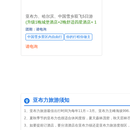
亚布力、哈尔滨、中国雪乡双飞5日游
(升级1晚城堡酒店+2晚舒适四星酒店+ 1
晚雪乡观景民俗4人间)
团期：请电询
中国雪乡景区内自由行
你的行程你做主
眺望整个小村
逆光拍
请电询
亚布力旅游须知
1、亚布力旅游最佳出行时间为每年11月～3月。亚布力主峰海拔996
2、夏秋季节的亚布力也很适合休闲度假，夏天森林茂密，秋天层林
3、如要提前订酒店，要分清酒店在亚布力镇还是亚布力旅游度假区，