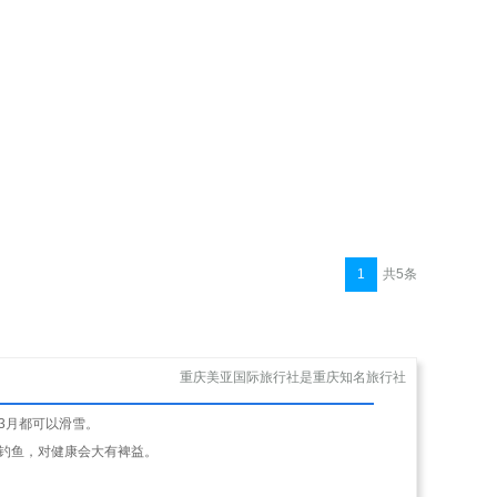
1
共5条
重庆美亚国际旅行社是重庆知名旅行社
年3月都可以滑雪。
钓鱼，对健康会大有裨益。