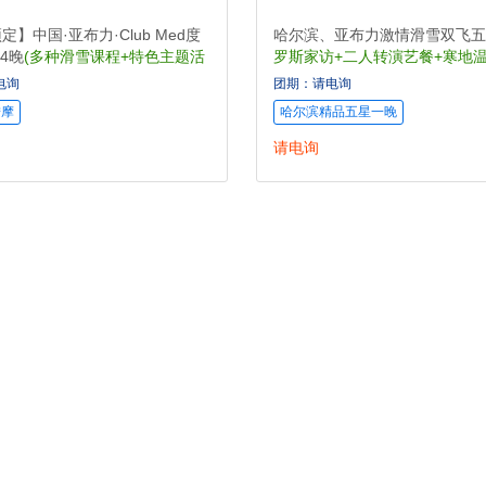
定】中国·亚布力·Club Med度
哈尔滨、亚布力激情滑雪双飞五
天4晚
(多种滑雪课程+特色主题活
罗斯家访+二人转演艺餐+寒地温
电询
团期：请电询
按摩
哈尔滨精品五星一晚
送温暖：保
请电询