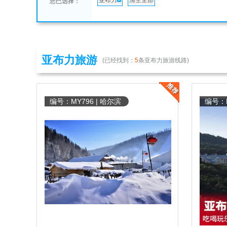
亚布力
清空全部
您已选择：
亚布力旅游
(已经找到：
5
条亚布力旅游线路)
编号：MY796 | 哈尔滨
编号：M