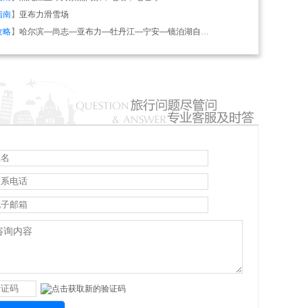
指南
】
亚布力滑雪场
攻略
】
哈尔滨—尚志—亚布力—牡丹江—宁安—镜泊湖自驾线路