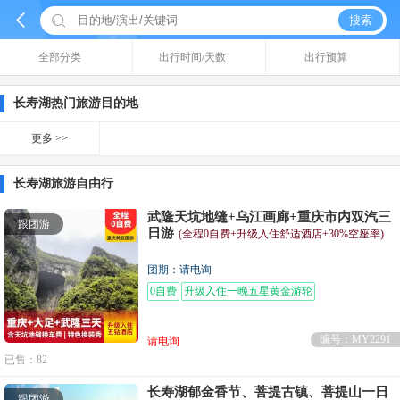


搜索
全部分类
出行时间/天数
出行预算
长寿湖热门旅游目的地
更多 >>
长寿湖旅游自由行
武隆天坑地缝+乌江画廊+重庆市内双汽三
跟团游
日游
(全程0自费+升级入住舒适酒店+30%空座率)
团期：请电询
0自费
升级入住一晚五星黄金游轮
编号：MY2291
请电询
已售：82
长寿湖郁金香节、菩提古镇、菩提山一日
跟团游