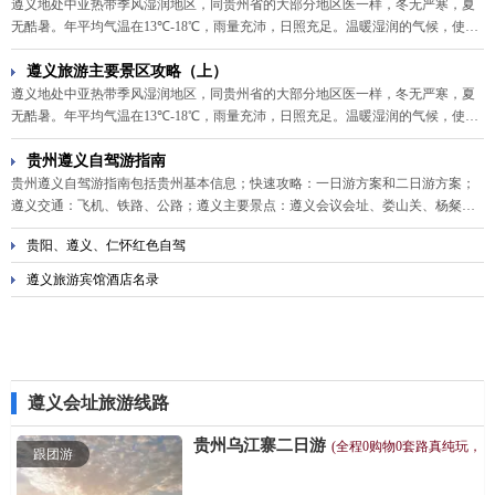
遵义地处中亚热带季风湿润地区，同贵州省的大部分地区医一样，冬无严寒，夏
无酷暑。年平均气温在13℃-18℃，雨量充沛，日照充足。温暖湿润的气候，使得
遵义一年四季皆可游览，其气候资源的旅游适宜性为全国少见。详情见以下遵义
旅游主要景区攻略。
遵义旅游主要景区攻略（上）
遵义地处中亚热带季风湿润地区，同贵州省的大部分地区医一样，冬无严寒，夏
无酷暑。年平均气温在13℃-18℃，雨量充沛，日照充足。温暖湿润的气候，使得
遵义一年四季皆可游览，其气候资源的旅游适宜性为全国少见。详情见以下遵义
旅游主要景区攻略。
贵州遵义自驾游指南
贵州遵义自驾游指南包括贵州基本信息；快速攻略：一日游方案和二日游方案；
遵义交通：飞机、铁路、公路；遵义主要景点：遵义会议会址、娄山关、杨粲
墓；遵义其他景点：湘山寺、唐夜郎城址；周边游景点：息烽温泉、茅台镇、桐
贵阳、遵义、仁怀红色自驾
梓小西湖；贵州遵义美食、购物、住宿等资讯。
遵义旅游宾馆酒店名录
遵义会址旅游线路
贵州乌江寨二日游
(全程0购物0套路真纯玩，
跟团游