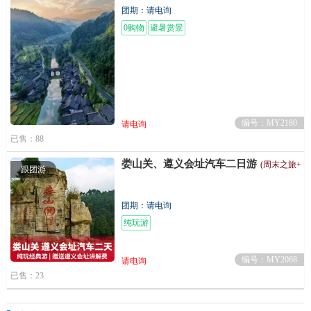
团期：请电询
0购物
避暑赏景
编号：MY2180
请电询
已售：88
娄山关、遵义会址汽车二日游
(周末之旅+纯
跟团游
团期：请电询
纯玩游
编号：MY2068
请电询
已售：23