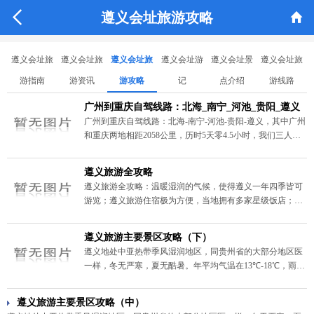


遵义会址旅游攻略
遵义会址旅
遵义会址旅
遵义会址旅
遵义会址游
遵义会址景
遵义会址旅
游指南
游资讯
游攻略
记
点介绍
游线路
广州到重庆自驾线路：北海_南宁_河池_贵阳_遵义
广州到重庆自驾线路：北海-南宁-河池-贵阳-遵义，其中广州
和重庆两地相距2058公里，历时5天零4.5小时，我们三人一
路上的吃、住、玩、路桥和汽油等费用总共消耗3216元。
遵义旅游全攻略
遵义旅游全攻略：温暖湿润的气候，使得遵义一年四季皆可
游览；遵义旅游住宿极为方便，当地拥有多家星级饭店；遵
义饮食以鲜辣为主，口味上接近川菜；遵义有丰富的土特产
品和地方工艺品...
遵义旅游主要景区攻略（下）
遵义地处中亚热带季风湿润地区，同贵州省的大部分地区医
一样，冬无严寒，夏无酷暑。年平均气温在13℃-18℃，雨量
充沛，日照充足。温暖湿润的气候，使得遵义一年四季皆可
游览，其气候资源的旅游适宜性为全国少见。详情见以下遵
遵义旅游主要景区攻略（中）
义旅游主要景区攻略。