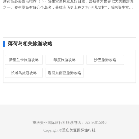
薄荷岛必去景点推荐（下）资生堂岛风景原始自然，曾被誉为世界七大美丽沙滩
之一。资生堂岛有好几个岛名，菲律宾历史上称之为“卡儿哈甘”，后来资生堂在
此取景拍了化妆品广告，因此该岛又称为“资生堂”岛。
薄荷岛相关旅游攻略
斯里兰卡旅游攻略
印度旅游攻略
沙巴旅游攻略
长滩岛旅游攻略
返回东南亚旅游攻略
重庆美亚国际旅行社联系电话：023-86915016
Copyright ©
重庆美亚国际旅行社