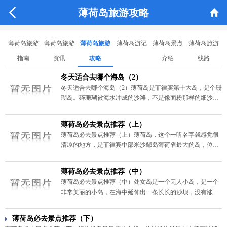


薄荷岛旅游攻略
薄荷岛旅游
薄荷岛旅游
薄荷岛旅游
薄荷岛游记
薄荷岛景点
薄荷岛旅游
指南
资讯
攻略
介绍
线路
冬天适合去哪个海岛（2）
冬天适合去哪个海岛（2）薄荷岛是菲律宾第十大岛，是个珊
瑚岛。碎珊瑚被海水冲成的沙滩，不是像面粉那样的细沙，
但即使在暴晒的烈日下，踩上去仍是凉凉的。沙滩雪白雪
白，把海水映得层次分明，近处是浅浅的绿，远处是深深的
薄荷岛必去景点推荐（上）
蓝。
薄荷岛必去景点推荐（上）薄荷岛，这个一听名字就感觉很
清凉的地方，是菲律宾中部米沙鄢岛薄荷省最大的岛，位于
宿雾岛的东南部。薄荷岛是非常适合小朋友旅行的地方，这
里有哈利波特的拍摄外景地巧克力山、菲律宾独有的眼镜猴
薄荷岛必去景点推荐（中）
和成批的海豚。小编今天为大家带来薄荷岛必去景点推荐。
薄荷岛必去景点推荐（中）处女岛是一个无人小岛，是一个
非常美丽的小岛，在海中延伸出一条长长的沙坝，没有涨潮
的时候去最高，在水中可以走出几百米远，海水清澈透亮，
颜色层次分明，仿佛童话世界。但是涨潮时，水位上升，就
薄荷岛必去景点推荐（下）
不能体会到她的神奇了。