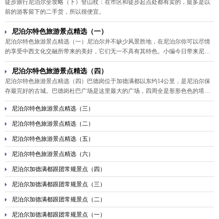
徒步旅行尼泊尔全攻略（下）登山杖：在市区和徒步起点处都有卖的，挺多是以
别样的人生体验。
前的游客留下的二手货，所以很便宜。
尼泊尔特色旅游景点精选（一）
尼泊尔特色旅游景点精选（一）尼泊尔并不缺少风景胜地，在尼泊尔你可以尽情
的享受中西文化交融所带来的美好，它们无一不具有其特色。小编今日带来尼泊
尔特色旅游景点精选，快来看看与常规景点不一样的魅力吧！
尼泊尔特色旅游景点精选（四）
尼泊尔特色旅游景点精选（四）巴德岗位于加德满都以东约14公里，是尼泊尔保
存最完好的古城。巴德岗杜巴广场是这里最大的广场，四周全是形形色色的塔
寺，包括马拉王朝的王宫及许多独具特色的神殿、庙宇、佛塔、雕像等，有“露天
尼泊尔特色旅游景点精选（三）
博物馆”之称。
尼泊尔特色旅游景点精选（二）
尼泊尔特色旅游景点精选（五）
尼泊尔特色旅游景点精选（六）
尼泊尔加德满都跟团常规景点（四）
尼泊尔加德满都跟团常规景点（三）
尼泊尔加德满都跟团常规景点（二）
尼泊尔加德满都跟团常规景点（一）