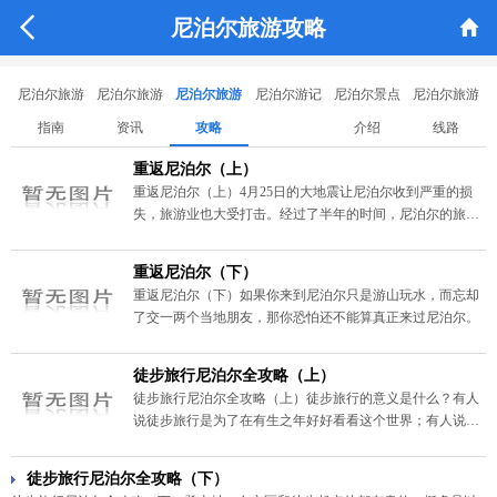


尼泊尔旅游攻略
尼泊尔旅游
尼泊尔旅游
尼泊尔旅游
尼泊尔游记
尼泊尔景点
尼泊尔旅游
指南
资讯
攻略
介绍
线路
重返尼泊尔（上）
重返尼泊尔（上）4月25日的大地震让尼泊尔收到严重的损
失，旅游业也大受打击。经过了半年的时间，尼泊尔的旅游
景点也在逐渐修复，是时候重返尼泊尔，为了那些未崩塌的
美。
重返尼泊尔（下）
重返尼泊尔（下）如果你来到尼泊尔只是游山玩水，而忘却
了交一两个当地朋友，那你恐怕还不能算真正来过尼泊尔。
徒步旅行尼泊尔全攻略（上）
徒步旅行尼泊尔全攻略（上）徒步旅行的意义是什么？有人
说徒步旅行是为了在有生之年好好看看这个世界；有人说徒
步旅行是为了遇到更好的自己；还有人说徒步旅行是为了完
成埋藏心中多年的梦想……小编为大家收集整理了徒步旅行
徒步旅行尼泊尔全攻略（下）
尼泊尔全攻略，让你感受徒步旅行不仅是为了看风景，而是