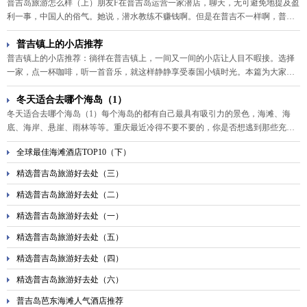
普吉岛旅游怎么样（上）朋友F在普吉岛运营一家潜店，聊天，无可避免地提及盈
猛兽------痛苦在油锅里翻滚，但我们能触摸到痛苦本身。
利一事，中国人的俗气。她说，潜水教练不赚钱啊。但是在普吉不一样啊，普吉
的潜店没有驻店教练，都是freelance的，哪有活去哪，赚了一点钱，转身就花掉
了，存不下来的。因为？因为普吉岛可玩的太多了呀。
普吉镇上的小店推荐
普吉镇上的小店推荐：徜徉在普吉镇上，一间又一间的小店让人目不暇接。选择
一家，点一杯咖啡，听一首音乐，就这样静静享受泰国小镇时光。本篇为大家奉
上普吉镇上的小店推荐，总有一个会符合你的小资情调。
冬天适合去哪个海岛（1）
冬天适合去哪个海岛（1）每个海岛的都有自己最具有吸引力的景色，海滩、海
底、海岸、悬崖、雨林等等。重庆最近冷得不要不要的，你是否想逃到那些充满
阳光的海岛上去晒晒？想知道冬天适合去哪个海岛？那就跟着小编往下看。
全球最佳海滩酒店TOP10（下）
精选普吉岛旅游好去处（三）
精选普吉岛旅游好去处（二）
精选普吉岛旅游好去处（一）
精选普吉岛旅游好去处（五）
精选普吉岛旅游好去处（四）
精选普吉岛旅游好去处（六）
普吉岛芭东海滩人气酒店推荐