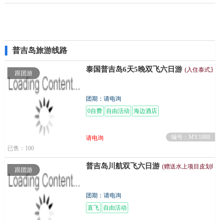
普吉岛旅游线路
泰国普吉岛6天5晚双飞六日游
(入住泰式五
跟团游
团期：请电询
0自费
自由活动
海边酒店
编号：MY1888
请电询
已售：100
普吉岛川航双飞六日游
(赠送水上项目皮划艇+
跟团游
团期：请电询
直飞
自由活动