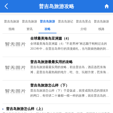


普吉岛旅游攻略
普吉岛旅游
普吉岛旅游
普吉岛旅游
普吉岛游记
普吉岛景点
普吉岛旅游
指南
资讯
攻略
介绍
线路
全球最美海岛亚洲篇（4）
全球最美海岛亚洲篇（4）“不老男神”林志颖于刚刚过去的
2013年中，在普吉岛举行的浪漫婚礼，当与新娘热吻的刹
那，时间仿佛都屏住了呼吸。如果你憧憬爱情的梦幻，那么
不如换上宽松的碎花长裙，与浪漫的普吉岛谈一场纯净的恋
普吉岛旅游最最实用的攻略
爱吧，倾听白色沙滩和碧绿海水耳语出的缠绵情话！
普吉岛旅游最最实用的攻略，初去普吉岛，酒店选芭东海
滩，是普吉岛最热闹的地方，吃、住、玩都方便，芭东海滩
酒吧一条街，初次去会感觉特别有意思。
普吉岛旅游怎么样（下）
普吉岛旅游怎么样（下）于是饭桌，就变成我失恋的朋友B
的闸口，有些讲二十遍都一模一样的故事，就在普吉岛的酒
杯里讲了二十遍。想念泄洪时，在夜里失声痛哭，醉迷糊了
失声痛哭，一本正经时突然失声痛哭-----如果在压抑的北
普吉岛旅游怎么样（上）
京，失恋是易碎又敏感的心事，那在普吉，它就变成了洪水