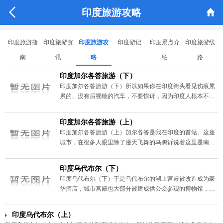


印度旅游攻略
印度旅游指
印度旅游资
印度旅游攻
印度游记
印度景点介
印度旅游线
南
讯
略
绍
路
印度加尔各答旅游（下）
印度加尔各答旅游（下）所以如果你在印度街头看见伤痕累
累的、没有后视镜的汽车，不要惊讶，因为印度人根本不在
乎这些。
印度加尔各答旅游（上）
印度加尔各答旅游（上）加尔各答是我在印度的首站。这座
城市，在很多人眼里除了漫天飞舞的乌鸦诉说着这里是南亚
以外，其余各处都显得“很不印度”！
印度乌代布尔（下）
印度乌代布尔（下）于是乌代布尔的湖上宫殿被改造成为豪
华酒店，城市宫殿也大部分被建成供公众参观的博物馆，只
剩下小部分宫殿作为现任邦王、梅瓦尔王朝第76位君王阿尔
温德·辛格·梅瓦尔（Arvind Singh Mewar）与王室成员的居
印度乌代布尔（上）
所。