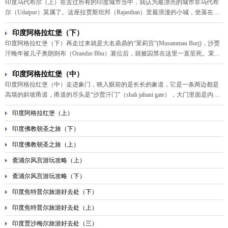
印度乌代布尔（上）在去过所有的印度城市当中，我认为最漂亮的城市非乌代布
尔（Udaipur）莫属了。这座拉贾斯坦邦（Rajasthan）里最浪漫的小城，坐落在美
丽的皮秋拉湖（Lake Pichola）畔，以湖光山色的景色享有“湖城”的美誉。和印度
大部分的城市脏乱相比，乌代布尔这个充满诗情画意的风光旖旎之地，更是独具
印度阿格拉红堡（下）
浪漫的色彩。
印度阿格拉红堡（下）再走过来就是大名鼎鼎的“茉莉宫”(Musamman Burj)，沙贾
汗晚年被儿子奥朗则布（Orandze Bbu）篡位后，就被囚禁在这里一直至死。茉莉
宫的宫殿通体都是白色，所有的廊柱和墙上到处都镶嵌着茉莉花的图案，因此而
得名。可惜现在这所宫殿已经被栅栏围了起来，不允许游客进去参观。
印度阿格拉红堡（中）
印度阿格拉红堡（中）走进象门，映入眼前的是长长的象道，它是一条两边都是
高墙的斜坡甬道，甬道的尽头是“沙贾汗门”（shah jahani gate），大门里面是内
院，有朝觐殿和莫迪清真寺等建筑，门的左前方是一大片绿色的草坪，位于草坪
印度阿格拉红堡（上）
中心的就是城堡中规模最大的标志性建筑“贾汗基尔宫”（Jehangir's Palace），它是
一个典型的阿克巴式建筑。
印度佛教朝圣之旅（下）
印度佛教朝圣之旅（上）
斋浦尔风宫游玩攻略（上）
斋浦尔风宫游玩攻略（下）
印度焦特普尔旅游好去处（下）
印度焦特普尔旅游好去处（上）
印度贾沙梅尔旅游好去处（三）