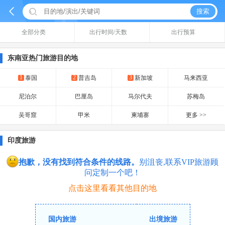


搜索
全部分类
出行时间/天数
出行预算
东南亚热门旅游目的地
1
2
3
泰国
普吉岛
新加坡
马来西亚
尼泊尔
巴厘岛
马尔代夫
苏梅岛
吴哥窟
甲米
柬埔寨
更多 >>
印度旅游
抱歉，没有找到符合条件的线路。
别沮丧,联系VIP旅游顾
问定制一个吧！
点击这里看看其他目的地
国内旅游
出境旅游