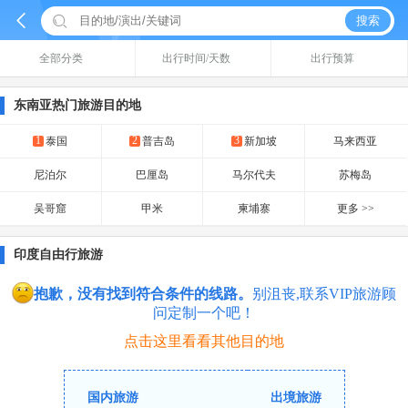


搜索
全部分类
出行时间/天数
出行预算
东南亚热门旅游目的地
1
2
3
泰国
普吉岛
新加坡
马来西亚
尼泊尔
巴厘岛
马尔代夫
苏梅岛
吴哥窟
甲米
柬埔寨
更多 >>
印度自由行旅游
抱歉，没有找到符合条件的线路。
别沮丧,联系VIP旅游顾
问定制一个吧！
点击这里看看其他目的地
国内旅游
出境旅游