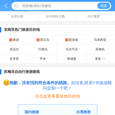


搜索
全部分类
出行时间/天数
出行预算
东南亚热门旅游目的地
1
2
3
泰国
普吉岛
新加坡
马来西亚
尼泊尔
巴厘岛
马尔代夫
苏梅岛
吴哥窟
甲米
柬埔寨
更多 >>
苏梅岛自由行旅游路线
抱歉，没有找到符合条件的线路。
别沮丧,联系VIP旅游顾
问定制一个吧！
点击这里看看其他目的地
国内旅游
出境旅游