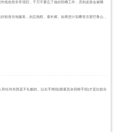
紫外线依然非常强烈，千万不要忘了做好防晒工作，否则皮肤会被晒
最好租借当地服装，勿忘拖鞋、着长裤。如果您计划攀登京那巴鲁山，
人和任何东西是不礼貌的。以右手拇指(握紧其余四根手指)才是比较合