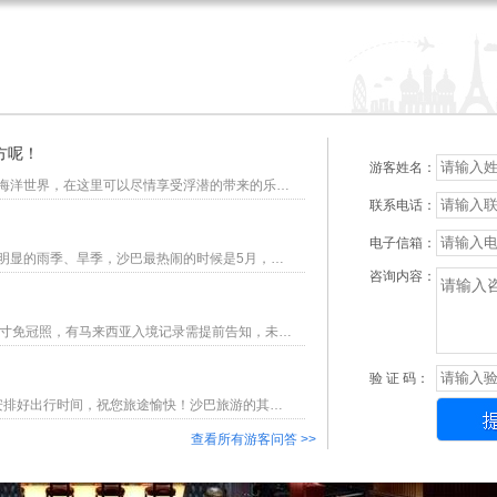
方呢！
游客姓名：
你好，沙巴马穆迪岛游、美人鱼岛都是属于完全没有污染的海洋世界，在这里可以尽情享受浮潜的带来的乐趣。您可以提前安排好自己的出行时间，祝您旅途愉快！沙巴旅游的其他问题，可以直接咨询在线客服，或拨打023-86915123咨询。
联系电话：
电子信箱：
你好，沙巴属于全年适合旅游的，这里属于热带气候，没有明显的雨季、旱季，沙巴最热闹的时候是5月，这个时候有很多庆典活动。您可以提前安排好自己的出行时间，祝您旅途愉快！沙巴旅游的其他问题，可以直接咨询在线客服，或拨打023-86915123咨询。
咨询内容：
沙巴电子签证需要准备的资料：有效期6个月以上的护照、2寸免冠照，有马来西亚入境记录需提前告知，未成年人游客需要出生证明等。您可以提前安排好自己的出行时间，祝您旅途愉快！沙巴旅游的其他问题，可以直接咨询在线客服，或拨打023-86915123咨询。
验 证 码：
你好，重庆前往沙巴旅游，需要6-8天的时间，您可以提前安排好出行时间，祝您旅途愉快！沙巴旅游的其他问题，可以直接咨询在线客服，或拨打023-86915123咨询。
查看所有游客问答 >>