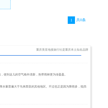
共0条
1
重庆美亚地接旅行社是重庆本土知名品牌
。
顾，使到这儿的空气格外清新，热带雨林更为绿盈盈。
的降水量普遍大于马来西亚的其他地区。不过也正是因为降雨多，抵挡