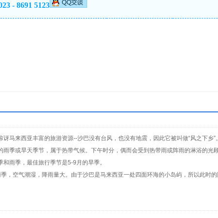
023 - 8691 5123
讶马来西亚丰富的旅游资源--沙巴没有台风，也没有地震，因此它被叫做“风之下乡”
的雨季或旱天季节，属于热带气候。下午时分，偶而会受到热带雨或阵雨的淋浴的光
和雨季，最佳旅行季节是5-9月的旱季。
4月雨季，空气潮湿，降雨量大。由于沙巴是马来西亚一处四面环海的小岛屿，所以此时