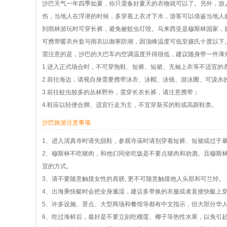
沙巴天气一年四季如夏，你只需备好夏天的衣物就可以了。另外，游
伤，当地人在浮潜的时候，多穿着上衣才下水，游客可以借鉴当地人
到雨林游玩时可穿长裤，避免被蚊虫叮咬。马来西亚是穆斯林国家，
可携带暖衣外套与雨衣以御寒防潮，因顶峰温度可低至摄氏十度以下
需注意的是，沙巴的大巴车内空调温度开得很低，建议随身带一件薄
1.进入正式场合时，不可穿拖鞋、短裤、短裙、无袖上衣等不适宜的
2.前往海边，请视自身需要携带泳衣、泳帽、泳镜、游泳圈、可汲水
3.前往蚊虫较多的丛林野外，需穿长衣长裤，请注意携带；
4.鞋应以轻便合脚、适宜行走为主，不宜穿新买的鞋或高跟鞋类。
沙巴旅游注意事项
1、进入清真寺时请先脱鞋，参观寺庙时请别穿着短裤、短裙或过于
2、穆斯林不吃猪肉，和他们同坐吃饭是不要点猪肉和劝酒。且穆斯林
宜的方式。
3、请不要随意触摸女性的肩膀, 更不可随意触摸他人头部和可兰经。
4、出海乘快艇时会把全身溅湿，建议多带换的衣服或者直接快艇上
5、许多设施、景点、大型商场和餐馆等都有中文指示，但大部分华
6、吃过海鲜后，最好是不要立刻吃榴莲、椰子等热性水果，以免引