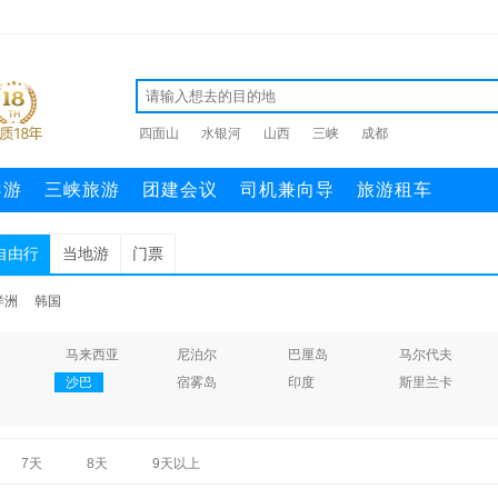
四面山
水银河
山西
三峡
成都
导游
三峡旅游
团建会议
司机兼向导
旅游租车
自由行
当地游
门票
洋洲
韩国
马来西亚
尼泊尔
巴厘岛
马尔代夫
沙巴
宿雾岛
印度
斯里兰卡
7天
8天
9天以上