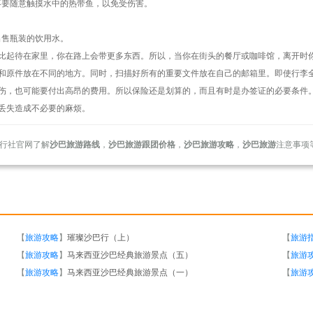
不要随意触摸水中的热带鱼，以免受伤害。
出售瓶装的饮用水。
。比起待在家里，你在路上会带更多东西。所以，当你在街头的餐厅或咖啡馆，离开时
，和原件放在不同的地方。同时，扫描好所有的重要文件放在自己的邮箱里。即使行李
小伤，也可能要付出高昂的费用。所以保险还是划算的，而且有时是办签证的必要条件
丢失造成不必要的麻烦。
行社官网了解
沙巴旅游路线
，
沙巴旅游跟团价格
，
沙巴旅游攻略
，
沙巴旅游
注意事项
【
旅游攻略
】
璀璨沙巴行（上）
【
旅游
【
旅游攻略
】
马来西亚沙巴经典旅游景点（五）
【
旅游
【
旅游攻略
】
马来西亚沙巴经典旅游景点（一）
【
旅游