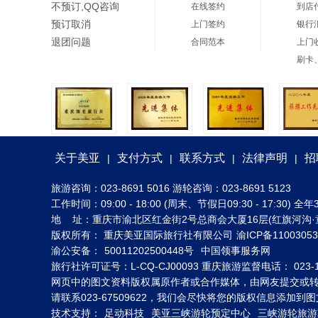
不预订,QQ咨询
在线签约
到店
预订取消
上门签约
银行
退团问题
合同范本
上门
刷卡
关于美亚
支付方式
联系方式
法律声明
招
|
|
|
|
旅游咨询：023-8691 5016 游轮咨询：023-8691 5123
工作时间：09:00 - 18:00 (周末、节假日09:30 - 17:30
地 址：重庆市渝北区红金街2号总商会大厦16层(红旗河沟·
版权所有： 重庆美亚国际旅行社有限公司
渝ICP备1100305
渝公安备：
50011202500448号
中国领事服务网
旅行社许可证号：L-CQ-CJ00093 重庆旅游监督电话： 023-1
网页中的图文资料版权属原作者或合作媒体，由网友提交或
请联系023-67509622，我们会尽快将您的版权信息添加
技术支持：
足动科技
美亚三峡游轮预定中心
三峡游轮旅游