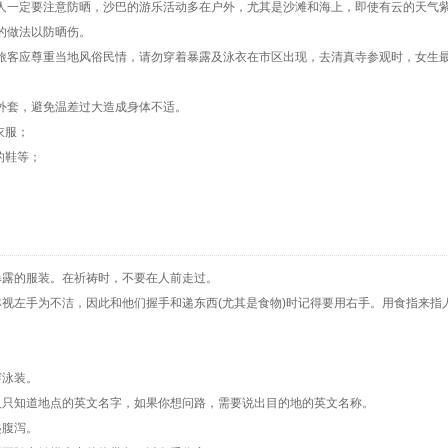
人一定要注意防晒，沙巴的游乐活动多在户外，尤其是沙滩和海上，即使有云的天气
的做法以防晒伤。
旅客应尊重当地风俗民情，请勿穿着暴露及泳衣在市区出现，去清真寺参观时，女生
。
外套，避免温差过大造成身体不适。
衣服；
的鞋等；
暴露的服装。在祈祷时，不要在人前走过。
视左手为不洁，因此和他们握手和递东西(尤其是食物)时记得要用右手。用食指来指
穿泳装。
人只知道地点的英文名字，如果你想问路，需要说出目的地的英文名称。
起腹泻。