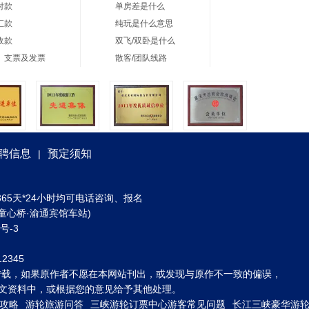
付款
单房差是什么
汇款
纯玩是什么意思
收款
双飞/双卧是什么
、支票及发票
散客/团队线路
聘信息
预定须知
|
) 全年365天*24小时均可电话咨询、报名
童心桥·渝通宾馆车站)
3号-3
2345
转载，如果原作者不愿在本网站刊出，或发现与原作不一致的偏误，
到图文资料中，或根据您的意见给予其他处理。
攻略
游轮旅游问答
三峡游轮订票中心游客常见问题
长江三峡豪华游