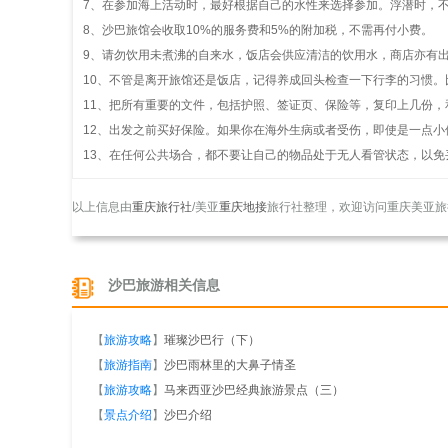
7、在参加海上活动时，最好根据自己的水性来选择参加。浮潜时，
8、沙巴旅馆会收取10%的服务费和5%的附加税，不需再付小费。
9、请勿饮用未煮沸的自来水，饭店会供应清洁的饮用水，商店亦有
10、不管是离开旅馆还是饭店，记得养成回头检查一下行李的习惯
11、把所有重要的文件，包括护照、签证页、保险等，复印上几份
12、出发之前买好保险。如果你在海外生病或者受伤，即使是一点
13、在任何公共场合，都不要让自己的物品处于无人看管状态，以免
以上信息由
重庆旅行社
/美亚
重庆地接
旅行社整理，欢迎访问重庆美亚旅
沙巴旅游相关信息
【
旅游攻略
】
璀璨沙巴行（下）
【
旅游指南
】
沙巴雨林里的大鼻子情圣
【
旅游攻略
】
马来西亚沙巴经典旅游景点（三）
【
景点介绍
】
沙巴介绍