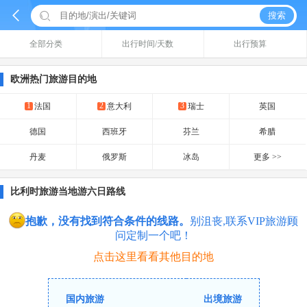


搜索
全部分类
出行时间/天数
出行预算
欧洲热门旅游目的地
1
2
3
法国
意大利
瑞士
英国
德国
西班牙
芬兰
希腊
丹麦
俄罗斯
冰岛
更多 >>
比利时旅游当地游六日路线
抱歉，没有找到符合条件的线路。
别沮丧,联系VIP旅游顾
问定制一个吧！
点击这里看看其他目的地
国内旅游
出境旅游