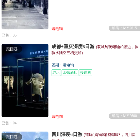
编号：MY2615
请电询
已售：35
成都+重庆深度6日游
(双城纯玩0购物0擦边，体
跟团游
验水陆空三栖交通)
团期：请电询
纯玩
四钻酒店
接送机
编号：MY2600
请电询
已售：94
四川深度6日游
(纯玩0购物0消费0套路，四川深
跟团游