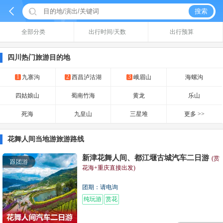


搜索
全部分类
出行时间/天数
出行预算
四川热门旅游目的地
1
2
3
九寨沟
西昌泸沽湖
峨眉山
海螺沟
四姑娘山
蜀南竹海
黄龙
乐山
死海
九皇山
三星堆
更多 >>
花舞人间当地游旅游路线
新津花舞人间、都江堰古城汽车二日游
(赏
跟团游
花海+重庆直接出发)
团期：请电询
纯玩游
赏花