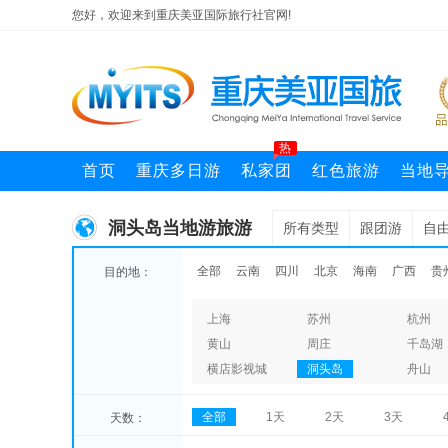
您好，欢迎来到重庆美亚国际旅行社官网!
热
首页
重庆多日游
私家团
红色旅游
当地
洞头岛当地游旅游
所有类型
跟团游
自
全部
云南
四川
北京
海南
广西
贵
目的地：
上海
苏州
杭州
黄山
周庄
千岛湖
横店影视城
洞头岛
舟山
全部
1天
2天
3天
天数：