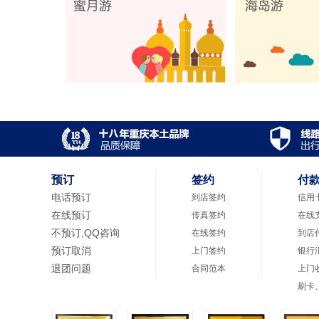
预订
签约
付
电话预订
到店签约
信用
在线预订
传真签约
在线
不预订,QQ咨询
在线签约
到店
预订取消
上门签约
银行
退团问题
合同范本
上门
刷卡