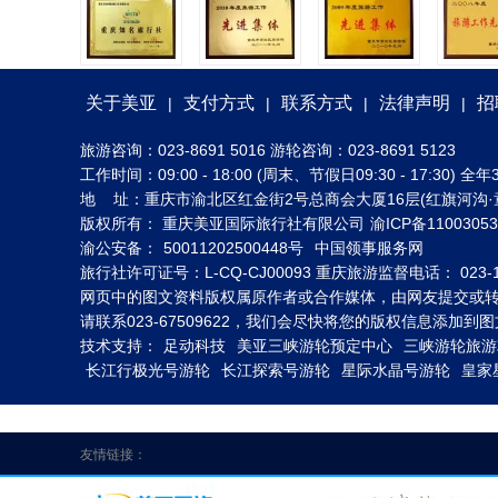
关于美亚
支付方式
联系方式
法律声明
招
|
|
|
|
旅游咨询：023-8691 5016 游轮咨询：023-8691 5123
工作时间：09:00 - 18:00 (周末、节假日09:30 - 17:30
地 址：重庆市渝北区红金街2号总商会大厦16层(红旗河沟·
版权所有： 重庆美亚国际旅行社有限公司
渝ICP备1100305
渝公安备：
50011202500448号
中国领事服务网
旅行社许可证号：L-CQ-CJ00093 重庆旅游监督电话： 023-1
网页中的图文资料版权属原作者或合作媒体，由网友提交或
请联系023-67509622，我们会尽快将您的版权信息添加
技术支持：
足动科技
美亚三峡游轮预定中心
三峡游轮旅游
长江行极光号游轮
长江探索号游轮
星际水晶号游轮
皇家
友情链接：