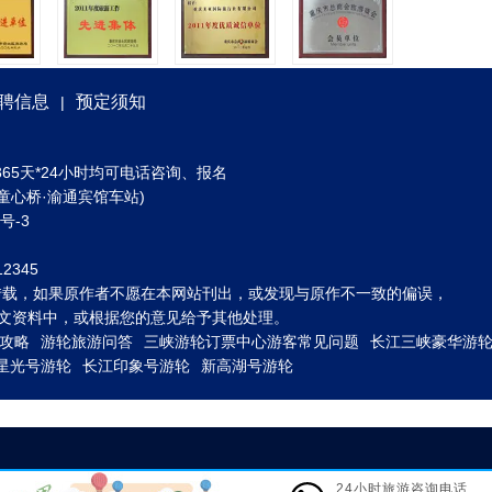
聘信息
预定须知
|
) 全年365天*24小时均可电话咨询、报名
童心桥·渝通宾馆车站)
3号-3
2345
转载，如果原作者不愿在本网站刊出，或发现与原作不一致的偏误，
到图文资料中，或根据您的意见给予其他处理。
攻略
游轮旅游问答
三峡游轮订票中心游客常见问题
长江三峡豪华游
星光号游轮
长江印象号游轮
新高湖号游轮
24小时旅游咨询电话