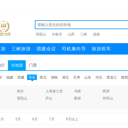
四面山
水银河
山西
三峡
成都
导游
三峡旅游
团建会议
司机兼向导
旅游租车
由行
当地游
门票
州
福建
西藏
华东
西北
湖南
湖北
天津
山东
河北
黑龙江
陕西
南京
上海迪士尼
乌镇
西湖
普陀山
庐山
婺源
井冈山
4天
5天
6天
7天
8天以上