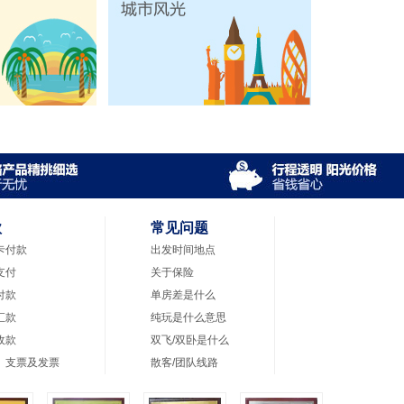
款
常见问题
卡付款
出发时间地点
支付
关于保险
付款
单房差是什么
汇款
纯玩是什么意思
收款
双飞/双卧是什么
、支票及发票
散客/团队线路