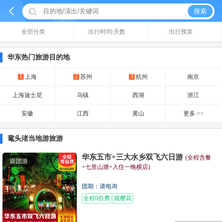


搜索
全部分类
出行时间/天数
出行预算
华东热门旅游目的地
1
2
3
上海
苏州
杭州
南京
上海迪士尼
乌镇
西湖
浙江
安徽
江西
黄山
更多 >>
鼋头渚当地游旅游
华东五市+三大水乡双飞六日游
(全程含餐
跟团游
+七里山塘+入住一晚横店)
团期：请电询
全程0自费
观樱花