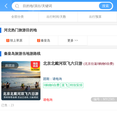


搜索
全部分类
出行时间/天数
出行预算
河北热门旅游目的地
1
2
坝上草原
秦皇岛
更多 >>
秦皇岛旅游当地游路线
北京北戴河双飞六日游
(北京往返0购物0自费)
跟团游
团期：请电询
0购物0自费
直飞
特别安排
编号：MY2505
请电询
已售：23