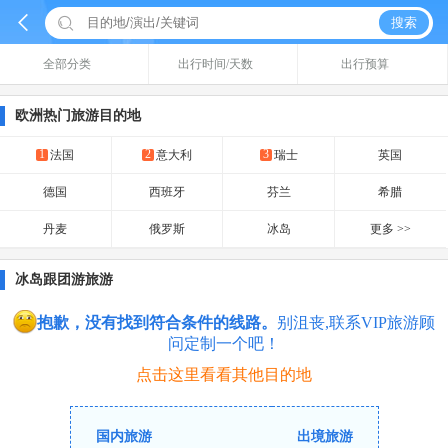


搜索
全部分类
出行时间/天数
出行预算
欧洲热门旅游目的地
1
2
3
法国
意大利
瑞士
英国
德国
西班牙
芬兰
希腊
丹麦
俄罗斯
冰岛
更多 >>
冰岛跟团游旅游
抱歉，没有找到符合条件的线路。
别沮丧,联系VIP旅游顾
问定制一个吧！
点击这里看看其他目的地
国内旅游
出境旅游