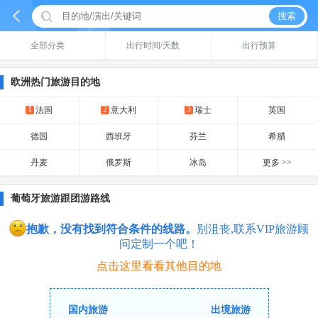


搜索
全部分类
出行时间/天数
出行预算
欧洲热门旅游目的地
1
2
3
法国
意大利
瑞士
英国
德国
西班牙
芬兰
希腊
丹麦
俄罗斯
冰岛
更多 >>
葡萄牙旅游跟团游路线
抱歉，没有找到符合条件的线路。
别沮丧,联系VIP旅游顾
问定制一个吧！
点击这里看看其他目的地
国内旅游
出境旅游