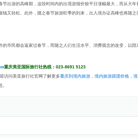
春节出游的高峰期，这段时间内的出境游报价较平日涨幅最大，而从大年
省钱又轻松。此外，随之春节旅游旺季的到来，出入境办证高峰也将随之
作的市民都会返家过春节，而随之人们生活水平、消费观念的改变，以陪
om
重庆美亚国际旅行社热线：023-8691 5123
迎访问美亚旅行社官网了解更多
重庆到境内旅游
，
境内旅游跟团价格
，
境
息。