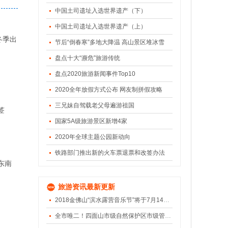
中国土司遗址入选世界遗产（下）
中国土司遗址入选世界遗产（上）
冬季出
节后“倒春寒”多地大降温 高山景区堆冰雪
盘点十大“濒危”旅游传统
盘点2020旅游新闻事件Top10
2020全年放假方式公布 网友制拼假攻略
三兄妹自驾载老父母遍游祖国
签
国家5A级旅游景区新增4家
2020年全球主题公园新动向
铁路部门推出新的火车票退票和改签办法
东南
旅游资讯最新更新
2018金佛山“滨水露营音乐节”将于7月14日盛大开幕
全市唯二！四面山市级自然保护区市级管理评估获“优”