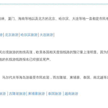
、桂林、厦门、海南等地以及北方的北京、哈尔滨、大连等地一直都是市民
游
│
北京旅游
│
哈尔滨旅游
│
大连旅游
│
民出境旅游的热情高涨，欧美各国相关度假线路的预订量上涨明显。因为
地的长线游线路报名已经接近尾声。
、马尔代夫等海岛游最受市民欢迎，而吉隆坡、柬埔寨、泰国、南北越等
旅游 │吉隆坡旅游│柬埔寨旅游 │泰国旅游 │越南旅游