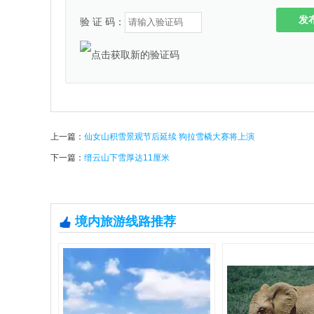
发
验 证 码：
上一篇：
仙女山积雪景观节后延续 狗拉雪橇大赛将上演
下一篇：
缙云山下雪厚达11厘米
境内旅游线路推荐