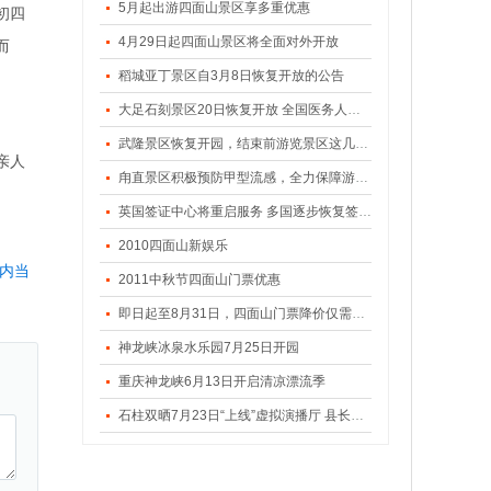
5月起出游四面山景区享多重优惠
初四
4月29日起四面山景区将全面对外开放
而
稻城亚丁景区自3月8日恢复开放的公告
大足石刻景区20日恢复开放 全国医务人员可免门票
武隆景区恢复开园，结束前游览景区这几点要注意
亲人
甪直景区积极预防甲型流感，全力保障游客游览安全
英国签证中心将重启服务 多国逐步恢复签证服务
2010四面山新娱乐
内当
2011中秋节四面山门票优惠
即日起至8月31日，四面山门票降价仅需50元/人
神龙峡冰泉水乐园7月25日开园
重庆神龙峡6月13日开启清凉漂流季
石柱双晒7月23日“上线”虚拟演播厅 县长左军一秒穿越千野草场