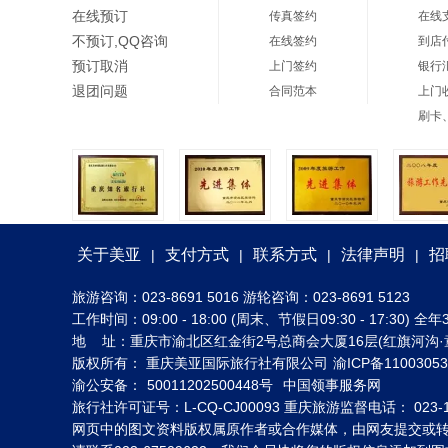
在线预订
传真签约
在线
不预订,QQ咨询
在线签约
到店
预订取消
上门签约
银行
退团问题
合同范本
上门
刷卡
关于美亚
支付方式
联系方式
法律声明
招
|
|
|
|
旅游咨询：023-8691 5016 游轮咨询：023-8691 5123
工作时间：09:00 - 18:00 (周末、节假日09:30 - 17:30
地 址：重庆市渝北区红金街2号总商会大厦16层(红旗河沟·
版权所有： 重庆美亚国际旅行社有限公司
渝ICP备1100305
渝公安备：
50011202500448号
中国领事服务网
旅行社许可证号：L-CQ-CJ00093 重庆旅游监督电话： 023-1
网页中的图文资料版权属原作者或合作媒体，由网友提交或