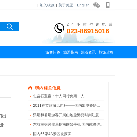
|
加入收藏
|
关于美亚
|
English
24小时咨询电话
023-86915016
游客问答
旅游指南
旅游资讯
旅游攻略
境内相关信息
忠县石宝寨：十人同行免票一人
2011春节旅游风向标——国内出境齐给力 家庭出游为主力
汛期和暑期游客开展山地旅游要时刻注意安全
门出
东航根据民航局指南解禁手机 国内或将进入机上刷手机时代
南北
国内55家4A景区被摘牌