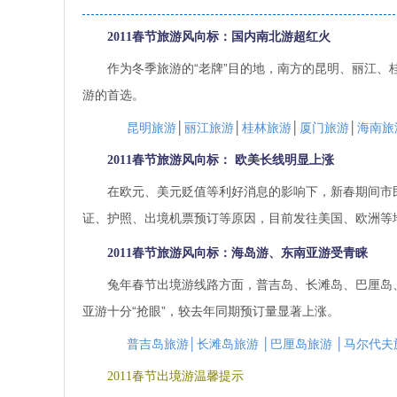
2011春节旅游风向标：国内南北游超红火
作为冬季旅游的“老牌”目的地，南方的昆明、丽江
游的首选。
昆明旅游
│
丽江旅游
│
桂林旅游
│
厦门旅游
│
海南旅
2011春节旅游风向标： 欧美长线明显上涨
在欧元、美元贬值等利好消息的影响下，新春期间市
证、护照、出境机票预订等原因，目前发往美国、欧洲等
2011春节旅游风向标：海岛游、东南亚游受青睐
兔年春节出境游线路方面，普吉岛、长滩岛、巴厘岛
亚游十分“抢眼”，较去年同期预订量显著上涨。
普吉岛旅游│长滩岛旅游 │巴厘岛旅游 │马尔代夫
2011春节出境游温馨提示