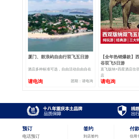
厦门、鼓浪屿自由行双飞五日游
【全年热销爆款】
谷双飞5日游
酒店多种标准可选，自由活动自由自在
直飞版纳+四星酒店住
店
请电询
团期：请电询
请电询
预订
签约
付
电话预订
到店签约
信用