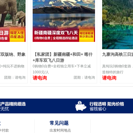
西双版纳、野象
【私家团】新疆南疆+和田+ 喀什
九寨沟高铁三日
+库车双飞八日游
宿+纯玩不进购物
0购物0自费+全程独立用车+下单立减
真纯玩0购物0套路
1000元/人
造独特的旅行
团期：请电询
请电询
团期：请电询
请电询
款
常见问题
卡付款
出发时间地点