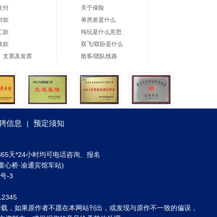
支付
关于保险
付款
单房差是什么
汇款
纯玩是什么意思
收款
双飞/双卧是什么
、支票及发票
散客/团队线路
聘信息
预定须知
|
) 全年365天*24小时均可电话咨询、报名
童心桥·渝通宾馆车站)
3号-3
2345
转载，如果原作者不愿在本网站刊出，或发现与原作不一致的偏误，