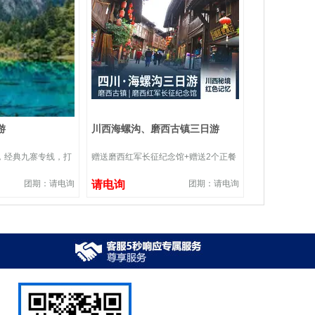
游
川西海螺沟、磨西古镇三日游
，经典九寨专线，打
赠送磨西红军长征纪念馆+赠送2个正餐
团期：请电询
请电询
团期：请电询