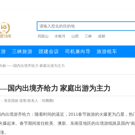
四面山
水银河
山西
三峡
成都
导游
三峡旅游
团建会议
司机兼向导
旅游租车
风向标——国内出境齐给力 家庭出游为主力
——国内出境齐给力 家庭出游为主力
布：美亚国旅 游客/发表人：转圈圈)
 国内出境游齐给力：随着时间的逼近，2011春节旅游的火爆更为凸显，热
火爆起来。春节期间发往欧美、澳新、东南亚地区的出境游线路及国内“
上涨。