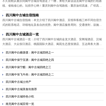
不久前刚从重庆到阆中古城自驾游走了一糟，来给大家说说去阆中古城的行程路
线、省钱省心的。玩得开心哟！重庆到阆中自驾路线：重庆渝邻高速、广邻高速
115km，广安广南高速90km，南充155km水泥路。到阆中午餐后畅游中国四大古
城之——阆中古城，踏上整净齐洁的青石板古街
四川阆中古城住宿指南
四川阆中古城住宿指南：本文介绍了四川阆中酒店、宾馆和客栈三种不同住宿方
式的联系电话、详细地址及各自的优势。阆中酒店服务周到、交通便利，设施完
善；阆中宾馆数量最多，散布在阆中各地，利于游客找寻；客栈是阆中古城旅游
的一大特色，游客在这里可尽情体验客栈风情
四川阆中古城酒店一览
四川阆中古城酒店一览：介绍了四川阆中古城的金龙大酒店、安阁瑞酒店、汉城
大酒店、大众假日酒店、桃园国际大酒店、阆苑生态度假酒店、五达商务大酒
店、天上宫酒店以及半岛商务酒店的电话、地址和星级标准等相关信息。
四川阆中白糖蒸馍：阆中古城四绝之一
四川阆中保宁压酒：阆中古城四绝之四
四川阆中保宁醋：阆中古城四绝之三
四川阆中张飞牛肉：阆中古城四绝之二
四川阆中古城土特产
四川阆中古城美食街推荐
四川阆中古城特色小吃
南充阆中古城宾馆一览