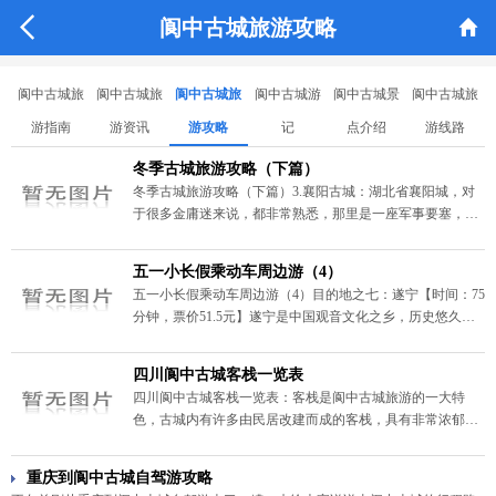


阆中古城旅游攻略
阆中古城旅
阆中古城旅
阆中古城旅
阆中古城游
阆中古城景
阆中古城旅
游指南
游资讯
游攻略
记
点介绍
游线路
冬季古城旅游攻略（下篇）
冬季古城旅游攻略（下篇）3.襄阳古城：湖北省襄阳城，对
于很多金庸迷来说，都非常熟悉，那里是一座军事要塞，有
《射雕英雄传》郭靖和黄蓉死守襄阳城抗元的故事。
五一小长假乘动车周边游（4）
五一小长假乘动车周边游（4）目的地之七：遂宁【时间：75
分钟，票价51.5元】遂宁是中国观音文化之乡，历史悠久，
这里秀美山川，景观独特。
四川阆中古城客栈一览表
四川阆中古城客栈一览表：客栈是阆中古城旅游的一大特
色，古城内有许多由民居改建而成的客栈，具有非常浓郁的
地方居民特色，如杜家客栈、南天客栈、欣悦客栈、胥家客
栈、水码头客栈、陈厢楼客栈等等，本文介绍了这些客栈的
重庆到阆中古城自驾游攻略
联系电话，地址等相关信息。