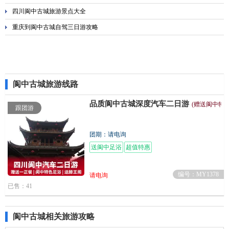
四川阆中古城旅游景点大全
重庆到阆中古城自驾三日游攻略
阆中古城旅游线路
品质阆中古城深度汽车二日游
(赠送阆中特
跟团游
团期：请电询
送阆中足浴
超值特惠
编号：MY1378
请电询
已售：41
阆中古城相关旅游攻略