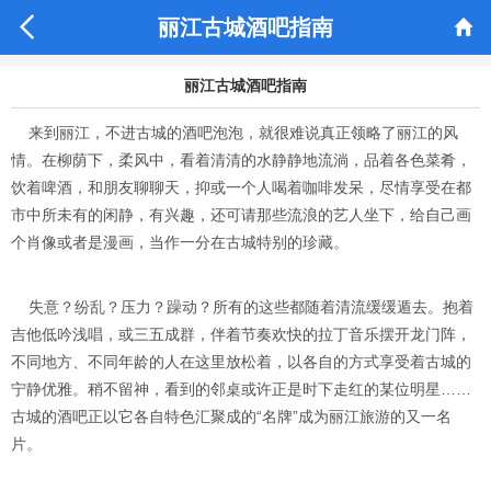


丽江古城酒吧指南
丽江古城酒吧指南
来到丽江，不进古城的酒吧泡泡，就很难说真正领略了丽江的风
情。在柳荫下，柔风中，看着清清的水静静地流淌，品着各色菜肴，
饮着啤酒，和朋友聊聊天，抑或一个人喝着咖啡发呆，尽情享受在都
市中所未有的闲静，有兴趣，还可请那些流浪的艺人坐下，给自己画
个肖像或者是漫画，当作一分在古城特别的珍藏。
失意？纷乱？压力？躁动？所有的这些都随着清流缓缓遁去。抱着
吉他低吟浅唱，或三五成群，伴着节奏欢快的拉丁音乐摆开龙门阵，
不同地方、不同年龄的人在这里放松着，以各自的方式享受着古城的
宁静优雅。稍不留神，看到的邻桌或许正是时下走红的某位明星……
古城的酒吧正以它各自特色汇聚成的“名牌”成为丽江旅游的又一名
片。