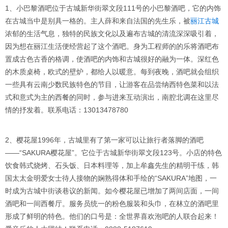
1、小巴黎酒吧位于古城新华街翠文段111号的小巴黎酒吧，它的内饰
在古城当中是别具一格的。主人薛和来自法国的先生乐，被
丽江古城
浓郁的生活气息，独特的民族文化以及遍布古城的清流深深吸引着，
因为想在丽江生活便经营起了这个酒吧。身为工程师的的乐将酒吧布
置成古色古香的格调，使酒吧的内饰和古城很好的融为一体。深红色
的木质桌椅，欧式的壁炉，都给人以暖意。每到夜晚，酒吧就会组织
一些具有云南少数民族特色的节目，让游客在品尝纳西特色菜和以法
式和意式为主的西餐的同时，参与进来互动演出，南腔北调在这里尽
情的抒发着。联系电话：13013478780
2、樱花屋1996年，古城里有了第一家可以让旅行者落脚的酒吧
――“SAKURA樱花屋”。它位于古城新华街翠文段123号。小店的特色
饮食韩式烧烤、石头饭、日本料理等，加上牟鑫先生的精明干练，韩
国太太金明爱女士待人接物的娴熟得体和手绘的“SAKURA”地图，一
时成为古城中街谈巷议的新闻。如今樱花屋已增加了两间店面，一间
酒吧和一间西餐厅。服务员统一的粉色服装和头巾，在林立的酒吧里
形成了鲜明的特色。他们的口号是：全世界喜欢泡吧的人联合起来！