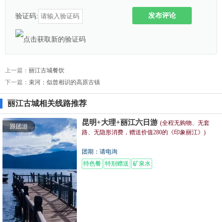
发布评论
验证码:
上一篇：
丽江古城餐饮
下一篇：
束河：似曾相识的高原古镇
丽江古城相关线路推荐
昆明+大理+丽江六日游
(全程无购物、无套
跟团游
路、无隐形消费，赠送价值280的《印象丽江》)
团期：请电询
特色餐
特别赠送
矿泉水