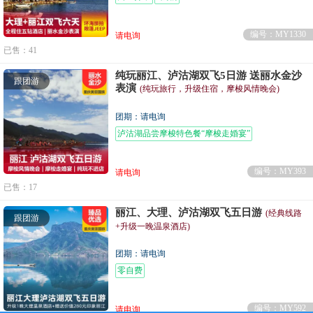
编号：MY1330
请电询
已售：41
纯玩丽江、泸沽湖双飞5日游 送丽水金沙
跟团游
表演
(纯玩旅行，升级住宿，摩梭风情晚会)
团期：请电询
泸沽湖品尝摩梭特色餐“摩梭走婚宴”
束河古镇下午
编号：MY393
请电询
已售：17
丽江、大理、泸沽湖双飞五日游
(经典线路
跟团游
+升级一晚温泉酒店)
团期：请电询
零自费
编号：MY592
请电询