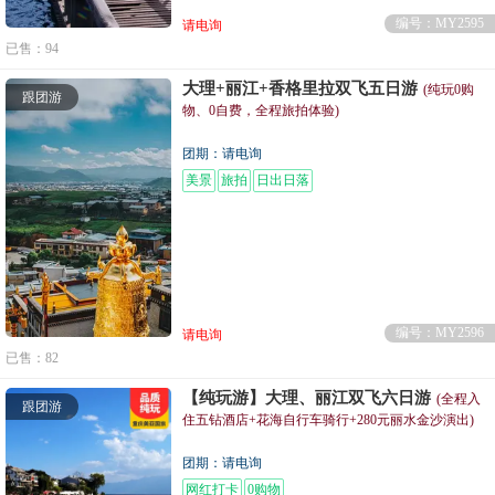
编号：MY2595
请电询
已售：94
大理+丽江+香格里拉双飞五日游
(纯玩0购
跟团游
物、0自费，全程旅拍体验)
团期：请电询
美景
旅拍
日出日落
编号：MY2596
请电询
已售：82
【纯玩游】大理、丽江双飞六日游
(全程入
跟团游
住五钻酒店+花海自行车骑行+280元丽水金沙演出)
团期：请电询
网红打卡
0购物