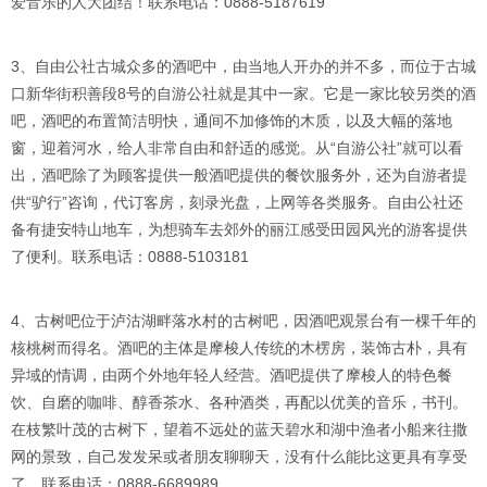
爱音乐的人大团结！联系电话：0888-5187619
3、自由公社古城众多的酒吧中，由当地人开办的并不多，而位于古城
口新华街积善段8号的自游公社就是其中一家。它是一家比较另类的酒
吧，酒吧的布置简洁明快，通间不加修饰的木质，以及大幅的落地
窗，迎着河水，给人非常自由和舒适的感觉。从“自游公社”就可以看
出，酒吧除了为顾客提供一般酒吧提供的餐饮服务外，还为自游者提
供“驴行”咨询，代订客房，刻录光盘，上网等各类服务。自由公社还
备有捷安特山地车，为想骑车去郊外的丽江感受田园风光的游客提供
了便利。联系电话：0888-5103181
4、古树吧位于泸沽湖畔落水村的古树吧，因酒吧观景台有一棵千年的
核桃树而得名。酒吧的主体是摩梭人传统的木楞房，装饰古朴，具有
异域的情调，由两个外地年轻人经营。酒吧提供了摩梭人的特色餐
饮、自磨的咖啡、醇香茶水、各种酒类，再配以优美的音乐，书刊。
在枝繁叶茂的古树下，望着不远处的蓝天碧水和湖中渔者小船来往撒
网的景致，自己发发呆或者朋友聊聊天，没有什么能比这更具有享受
了。联系电话：0888-6689989