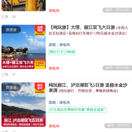
编号：MY2596
请电询
已售：94
【纯玩游】大理、丽江双飞六日游
(全程入
跟团游
住五钻酒店+花海自行车骑行+280元丽水金沙演出)
团期：请电询
网红打卡
0购物
编号：MY1330
请电询
已售：47
纯玩丽江、泸沽湖双飞5日游 送丽水金沙
跟团游
表演
(纯玩旅行，升级住宿，摩梭风情晚会)
团期：请电询
泸沽湖品尝摩梭特色餐“摩梭走婚宴”
束河古镇下午
编号：MY393
请电询