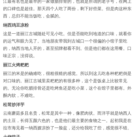
江最有名也是最早的一家做腊排骨的，也就是所谓的老字号，在网上
的口碑也是超佳。那天四个人吃了两份，剩下好些菜。但是肉这种东
西，总归不能当饭吃，会腻的。
纳西鸡豆凉粉
这是一道
丽江古城
随处可见小吃。但是否能吃到地道的口味，就看你
的运气和眼力见了。当地朋友带我到古城口一个很偏的小馆子里吃
的，纳西当地人开的，甚至招牌都看不到。但是他们都在这用餐。口
味正宗，没得说。
丽江火烤粑粑
丽江的米是的确难吃，很粗很糙的感觉。所以到这儿吃各种粑粑倒是
对口味的。丽江古城里卖粑粑的有很多种，这个是饭桌上比较常见
的。无论你吃腊排骨还是吃烤鱼还是吃小菜，这个在馆子里都有。
外
酥内软
，不难吃。
松茸炒洋芋
云南蘑菇
多且名贵，松茸是其中一种，像肥肉状。而洋芋就是纳西人
的土豆，长得五颜六色的，也是他们最主要的食物之一。起初我是在
拉市海见着一纳西嫂凉扮了一脸盆，还分给我吃了些，感觉很不错。