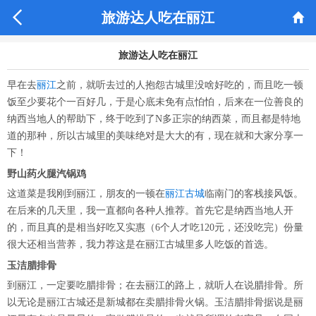


旅游达人吃在丽江
旅游达人吃在丽江
早在去
丽江
之前，就听去过的人抱怨古城里没啥好吃的，而且吃一顿
饭至少要花个一百好几，于是心底未免有点怕怕，后来在一位善良的
纳西当地人的帮助下，终于吃到了N多正宗的纳西菜，而且都是特地
道的那种，所以古城里的美味绝对是大大的有，现在就和大家分享一
下！
野山药火腿汽锅鸡
这道菜是我刚到丽江，朋友的一顿在
丽江古城
临南门
的
客栈接风饭。
在后来的几天里，我一直都向各种人推荐。首先它是纳西当地人开
的，而且真的是相当好吃又实惠（6个人才吃120元，还没吃完）份量
很大还相当营养，我力荐这是在丽江古城里多人吃饭的首选。
玉洁腊排骨
到丽江，一定要吃腊排骨；在去丽江的路上，就听人在说腊排骨。所
以无论是丽江古城还是新城都在卖
腊排骨火锅
。玉洁腊排骨据说是丽