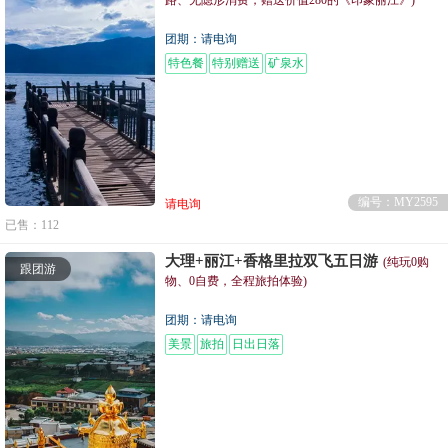
路、无隐形消费，赠送价值280的《印象丽江》)
团期：请电询
特色餐
特别赠送
矿泉水
编号：MY2595
请电询
已售：112
大理+丽江+香格里拉双飞五日游
(纯玩0购
跟团游
物、0自费，全程旅拍体验)
团期：请电询
美景
旅拍
日出日落