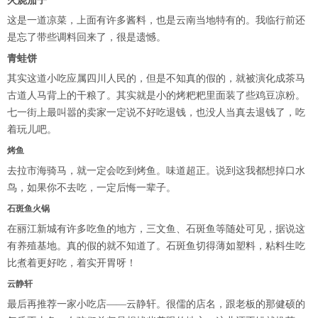
火烧茄子
这是一道
凉菜
，上面有许多酱料，也是云南当地特有的。我临行前还
是忘了带些调料回来了，很是遗憾。
青蛙饼
其实这道小吃应属四川人民的，但是不知真的假的，就被演化成茶马
古道人马背上的干粮了。其实就是小的烤粑粑里面装了些鸡豆凉粉。
七一街上最叫嚣的卖家一定说不好吃退钱，也没人当真去退钱了，吃
着玩儿吧。
烤鱼
去
拉市海骑马
，就一定会吃到烤鱼。味道超正。说到这我都想掉口水
鸟，如果你不去吃，一定后悔一辈子。
石斑鱼火锅
在
丽江新城
有许多吃鱼的地方，三文鱼、石斑鱼等随处可见，据说这
有养殖基地。真的假的就不知道了。石斑鱼切得薄如塑料，粘料生吃
比煮着更好吃，着实开胃呀！
云静轩
最后再推荐一家
小吃店
——云静轩。很儒的店名，跟老板的那健硕的