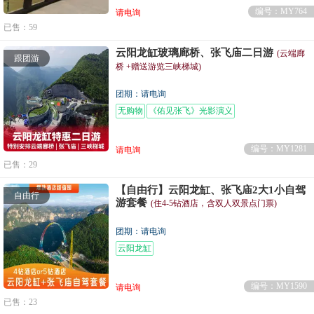
编号：MY764
请电询
已售：59
云阳龙缸玻璃廊桥、张飞庙二日游
(云端廊
跟团游
桥 +赠送游览三峡梯城)
团期：请电询
无购物
《佑见张飞》光影演义
编号：MY1281
请电询
已售：29
【自由行】云阳龙缸、张飞庙2大1小自驾
自由行
游套餐
(住4-5钻酒店，含双人双景点门票)
团期：请电询
云阳龙缸
编号：MY1590
请电询
已售：23