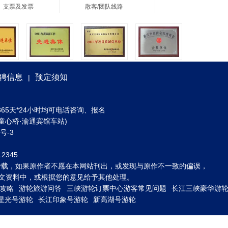
、支票及发票
散客/团队线路
聘信息
预定须知
|
) 全年365天*24小时均可电话咨询、报名
童心桥·渝通宾馆车站)
3号-3
2345
转载，如果原作者不愿在本网站刊出，或发现与原作不一致的偏误，
到图文资料中，或根据您的意见给予其他处理。
攻略
游轮旅游问答
三峡游轮订票中心游客常见问题
长江三峡豪华游
星光号游轮
长江印象号游轮
新高湖号游轮