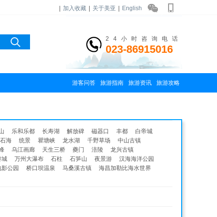
|
加入收藏
|
关于美亚
|
English
24小时咨询电话
023-86915016
游客问答
旅游指南
旅游资讯
旅游攻略
山
乐和乐都
长寿湖
解放碑
磁器口
丰都
白帝城
石海
统景
瞿塘峡
龙水湖
千野草场
中山古镇
峰
乌江画廊
天生三桥
夔门
涪陵
龙兴古镇
黎城
万州大瀑布
石柱
石笋山
夜景游
汉海海洋公园
电影公园
桥口坝温泉
马桑溪古镇
海昌加勒比海水世界