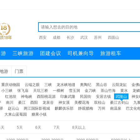
西安
成都
长沙
武汉
苏州
四面山
导游
三峡旅游
团建会议
司机兼向导
旅游租车
地游
门票
重庆动物园
云端之眼
三峡
龙水峡地缝
奥陶纪
黑山谷
云阳龙缸
金佛
小三峡
张飞庙
天坑三桥
一棵树
雪玉洞
金刀峡
茶山竹海
黄水
龙鳞
谷
红池坝
神龟峡
酉阳桃花源
印象武隆
民国街
安居古镇
武陵山
神女
坪
南川
綦江
酉阳
龙泉谷
神女溪
美樱花海
双桂山
綦江古剑山
九
驿
赵云山
两江国际影视城
麒麟俱乐部
静观腊梅
万州
南温泉
巴文化
大来山蓝莓园
糖果小镇
4天
5天
6天
7天
8天以上