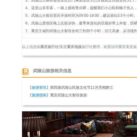
3、武陵山大裂谷进去景区正门乘坐景区大巴才能真正到达景区大门，
4、这里山非常多，一路上都有警示牌，提醒我们小心蛇和猴子伤人
5、武陵山大裂谷景区开放时间为09:00-18:00，建议游玩3.5个小时
6、武陵山度假区晚上比较凉快，夏季来游玩的话最好带上外套，防
7、重庆主城到武陵山大裂谷全程三到四个小时，沿江高速，从涪陵
以上信息由
重庆旅行社
/美亚
重庆地接
旅行社整理，欢迎访问重庆美亚旅
武陵山旅游相关信息
【
旅游资讯
】
第四届武陵山民族文化节11月亮相黔江
【
旅游指南
】
重庆武陵山大裂谷旅游