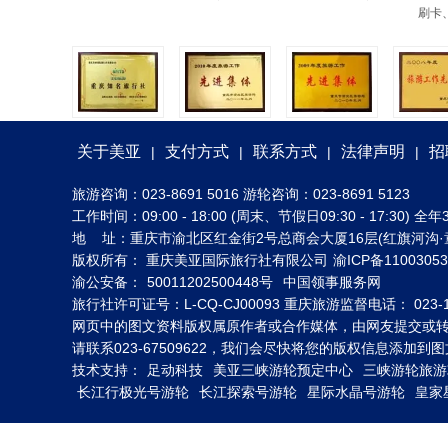
刷卡
关于美亚
支付方式
联系方式
法律声明
招
|
|
|
|
旅游咨询：023-8691 5016 游轮咨询：023-8691 5123
工作时间：09:00 - 18:00 (周末、节假日09:30 - 17:30
地 址：重庆市渝北区红金街2号总商会大厦16层(红旗河沟·
版权所有： 重庆美亚国际旅行社有限公司
渝ICP备1100305
渝公安备：
50011202500448号
中国领事服务网
旅行社许可证号：L-CQ-CJ00093 重庆旅游监督电话： 023-1
网页中的图文资料版权属原作者或合作媒体，由网友提交或
请联系023-67509622，我们会尽快将您的版权信息添加
技术支持：
足动科技
美亚三峡游轮预定中心
三峡游轮旅游
长江行极光号游轮
长江探索号游轮
星际水晶号游轮
皇家