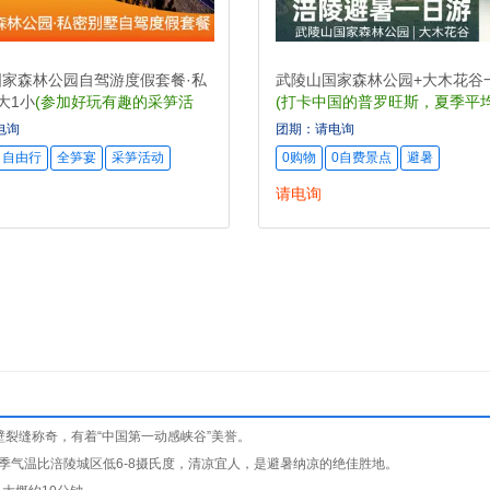
家森林公园自驾游度假套餐·私
武陵山国家森林公园+大木花谷
大1小
(参加好玩有趣的采笋活
(打卡中国的普罗旺斯，夏季平
特色全笋宴)
20℃左右之避暑胜地)
电询
团期：请电询
自由行
全笋宴
采笋活动
0购物
0自费景点
避暑
请电询
壁裂缝称奇，有着“中国第一动感峡谷”美誉。
季气温比涪陵城区低6-8摄氏度，清凉宜人，是避暑纳凉的绝佳胜地。