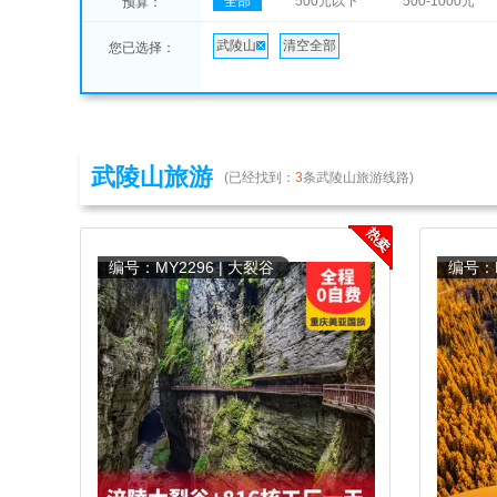
全部
500元以下
500-1000元
预算：
武陵山
清空全部
您已选择：
武陵山旅游
(已经找到：
3
条武陵山旅游线路)
编号：MY2296 | 大裂谷
编号：M