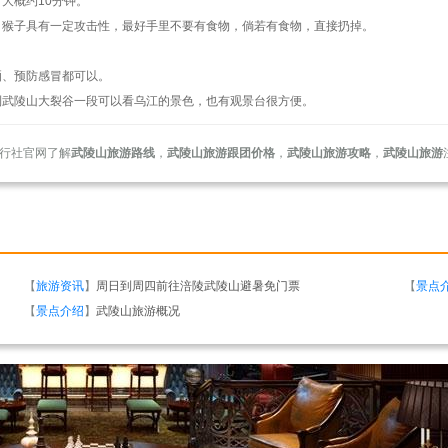
大概约10分钟。
，猴子具有一定攻击性，最好手里不要有食物，倘若有食物，直接扔掉。
。
晒、预防感冒都可以。
到武陵山大裂谷一段可以看乌江的景色，也有观景台很方便。
行社官网了解
武陵山旅游路线
，
武陵山旅游跟团价格
，
武陵山旅游攻略
，
武陵山旅游
【
旅游资讯
】
周日到周四前往涪陵武陵山避暑免门票
【
景点
【
景点介绍
】
武陵山旅游概况