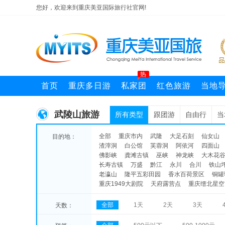
您好，欢迎来到重庆美亚国际旅行社官网!
热
首页
重庆多日游
私家团
红色旅游
当地
武陵山旅游
所有类型
跟团游
自由行
当
全部
重庆市内
武隆
大足石刻
仙女山
目的地：
渣滓洞
白公馆
芙蓉洞
阿依河
四面山
佛影峡
龚滩古镇
巫峡
神龙峡
大木花
长寿古镇
万盛
黔江
永川
合川
铁山
老瀛山
隆平五彩田园
香水百荷景区
铜罐
重庆1949大剧院
天府露营点
重庆缙北星空
全部
1天
2天
3天
天数：