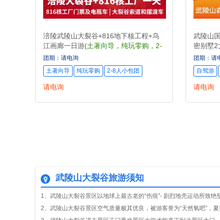
涪陵武陵山大裂谷+816地下核工程+乌
武陵山国
江画廊一日游
(土著向导，纯玩零购，2-
密别墅2
8人小包团，2人起天天发团)
动，品尝
团期：请电询
团期：请
土著向导
纯玩零购
2-8人小包团
2人起天天发团
自驾游
请电询
请电询
武陵山大裂谷旅游须知
1、武陵山大裂谷景区以地球上最古老的“伤痕”- 剧烈地壳运动所致绝
2、武陵山大裂谷景区空气质量极其优良，被游客誉为“天然氧吧”，夏