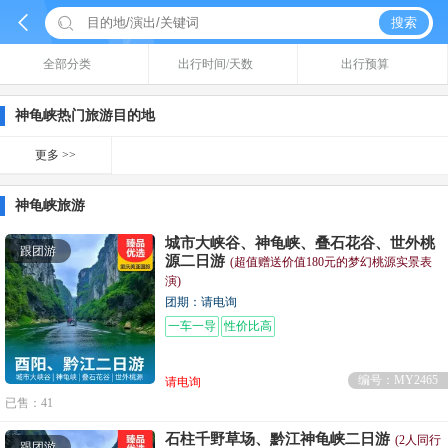


搜索
全部分类
出行时间/天数
出行预算
神龟峡热门旅游目的地
更多 >>
神龟峡旅游
城市大峡谷、神龟峡、叠石花谷、世外桃
跟团游
源二日游
(超值赠送价值180元的梦幻桃源实景表
演)
团期：请电询
一车一导
性价比高
编号：MY2465
请电询
已售：41
石柱千野草场、黔江神龟峡二日游
(2人同行
跟团游