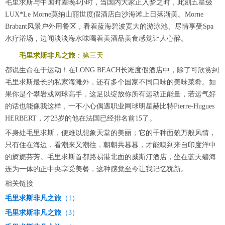
毛里求斯与中国时差晚4小时，当国内大家正入梦之时，此刻五星级
LUX*Le Morne莫纳山丽世度假酒店白沙海滩上日落渐美。Morne
Brabant风景户外用餐区，看着蓝海碧波宽大的游泳池、尽情享受Spa
水疗浴场，边闻淡淡海水味喝着美酒品美食感觉让人心醉。
毛里求斯非凡之旅
：第三天
都说生命在于运动！在LONG BEACH长滩度假酒店中，除了可欣赏到
毛里求斯最长的私家海滩外，还有多个国家不同口味的美味菜肴。如
果你是个攀岩或网球高手，这足以绽放你所有运动正能量，若运气好
的话也能像我这样，一不小心偶遇职业网球明星赫比特Pierre-Hugues
HERBERT，才23岁的他在法国已经排名前15了。
不身处毛里求斯，便难以想象天堂的美丽；它的千种面貌万般风情，
只有住在海边，看潮来又潮往，朝朝共暮暮，才能嗅到来自印度洋中
的旖旎芬芳。毛里求斯首都路易港北面的威斯汀酒店，坐在蓝天碧海
连为一体的正中央享受美餐，这种感觉至今让我记忆犹新。
相关链接
毛里求斯非凡之旅
（1）
毛里求斯非凡之旅
（3）