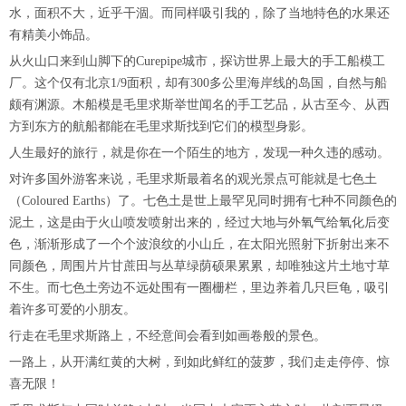
水，面积不大，近乎干涸。而同样吸引我的，除了当地特色的水果还
有精美小饰品。
从火山口来到山脚下的Curepipe城市，探访世界上最大的手工船模工
厂。这个仅有北京1/9面积，却有300多公里海岸线的岛国，自然与船
颇有渊源。木船模是毛里求斯举世闻名的手工艺品，从古至今、从西
方到东方的航船都能在毛里求斯找到它们的模型身影。
人生最好的旅行，就是你在一个陌生的地方，发现一种久违的感动。
对许多国外游客来说，毛里求斯最着名的观光景点可能就是七色土
（Coloured Earths）了。七色土是世上最罕见同时拥有七种不同颜色的
泥土，这是由于火山喷发喷射出来的，经过大地与外氧气给氧化后变
色，渐渐形成了一个个波浪纹的小山丘，在太阳光照射下折射出来不
同颜色，周围片片甘蔗田与丛草绿荫硕果累累，却唯独这片土地寸草
不生。而七色土旁边不远处围有一圈栅栏，里边养着几只巨龟，吸引
着许多可爱的小朋友。
行走在毛里求斯路上，不经意间会看到如画卷般的景色。
一路上，从开满红黄的大树，到如此鲜红的菠萝，我们走走停停、惊
喜无限！