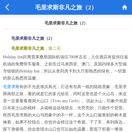


毛里求斯非凡之旅（2）
毛里求斯非凡之旅（2）
毛里求斯非凡之旅（2）
毛里求斯非凡之旅
：第二天
Holiday Inn距离普莱桑斯国际机场仅700米左右，入住酒店有提供往返
机场的免费班车服务。之前住过马来西亚、澳门、及国内很多大型城
市链锁的Holiday Inn，所以从拿到房卡到大厅那熟悉的绿色，一切显
的那么熟悉而温馨。
毛里求斯
有的不光是海滨风光，它还有别具一格的陆路景象，毛里求
斯南部之旅，看的就是它的多元纷呈，同时这里也是个火山岛，来这
里一定要看看鹿洞火山口（Trou aux Cerfs）。说起火山，印象中就是
日本富士山的模样，从箱根远远地望去，光秃秃的，只能作个背景。
然而毛里求斯的火山与想象中的不一样，这个火山口被葱郁的树木遮
掩着，如果不经指点，你也许会错过这个奇观。下了车，来到路边，
探下身俯视，你会发现火山口也可以如此温馨，那底下积着一滩湖