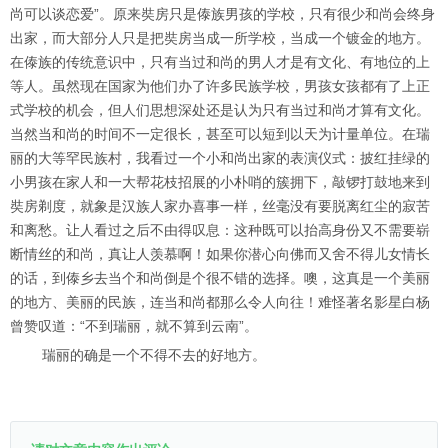
尚可以谈恋爱”。原来奘房只是傣族男孩的学校，只有很少和尚会终身
出家，而大部分人只是把奘房当成一所学校，当成一个镀金的地方。
在傣族的传统意识中，只有当过和尚的男人才是有文化、有地位的上
等人。虽然现在国家为他们办了许多民族学校，男孩女孩都有了上正
式学校的机会，但人们思想深处还是认为只有当过和尚才算有文化。
当然当和尚的时间不一定很长，甚至可以短到以天为计量单位。在瑞
丽的大等罕民族村，我看过一个小和尚出家的表演仪式：披红挂绿的
小男孩在家人和一大帮花枝招展的小朴哨的簇拥下，敲锣打鼓地来到
奘房剃度，就象是汉族人家办喜事一样，丝毫没有要脱离红尘的寂苦
和离愁。让人看过之后不由得叹息：这种既可以抬高身份又不需要崭
断情丝的和尚，真让人羡慕啊！如果你潜心向佛而又舍不得儿女情长
的话，到傣乡去当个和尚倒是个很不错的选择。噢，这真是一个美丽
的地方、美丽的民族，连当和尚都那么令人向往！难怪著名影星白杨
曾赞叹道：“不到瑞丽，就不算到云南”。
瑞丽的确是一个不得不去的好地方。