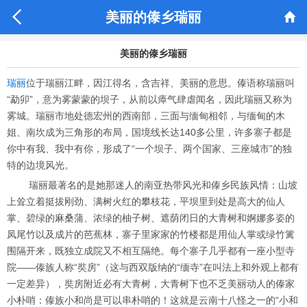


美丽的傣乡瑞丽
美丽的傣乡瑞丽
瑞丽
位于瑞丽江畔，因江得名，含吉祥、美丽的意思。傣语称瑞丽叫
“勐卯”，意为雾蒙蒙的坝子，从前以瘴气肆虐闻名，因此瑞丽又称为
雾城。瑞丽市地处德宏州的西南部，三面与缅甸相邻，与缅甸的木
姐、南坎成为三角形的布局，国境线长达140多公里，许多寨子都是
你中有我、我中有你，形成了“一个坝子、两个国家、三座城市”的独
特的边境风光。
瑞丽最著名的是她那迷人的南亚热带风光和傣乡民族风情：山坡
上耸立着挺拔刚劲、满树火红的攀枝花，平坝里到处是高大的仙人
掌、碧绿的麻桑蒲、浓绿的柚子树、遮荫闭日的大青树和婀娜多姿的
凤尾竹以及成片的芭蕉林，寨子里家家的竹楼都是用仙人掌或绿竹篱
围隔开来，既独立成院又不相互隔绝。每个寨子几乎都有一座小型寺
院——傣族人称“奘房”（这与西双版纳的“缅寺”在叫法上和外观上都有
一定差异），奘房附近必有大青树，大青树下也不乏美丽动人的傣家
小朴哨：傣族小和尚是可以串朴哨的！这就是云南十八怪之一的“小和