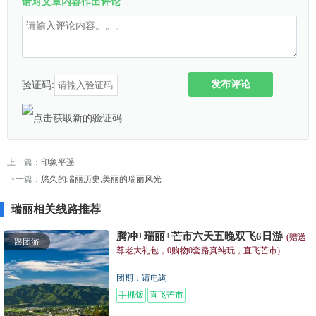
请对文章内容作出评论
发布评论
验证码:
上一篇：
印象平遥
下一篇：
悠久的瑞丽历史,美丽的瑞丽风光
瑞丽相关线路推荐
腾冲+瑞丽+芒市六天五晚双飞6日游
(赠送
跟团游
尊老大礼包，0购物0套路真纯玩，直飞芒市)
团期：请电询
手抓饭
直飞芒市