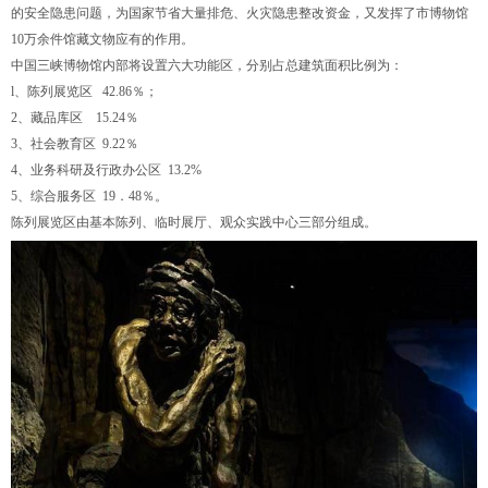
的安全隐患问题，为国家节省大量排危、火灾隐患整改资金，又发挥了市博物馆
10万余件馆藏文物应有的作用。
中国三峡博物馆内部将设置六大功能区，分别占总建筑面积比例为：
l、陈列展览区 42.86％；
2、藏品库区 15.24％
3、社会教育区 9.22％
4、业务科研及行政办公区 13.2%
5、综合服务区 19．48％。
陈列展览区由基本陈列、临时展厅、观众实践中心三部分组成。