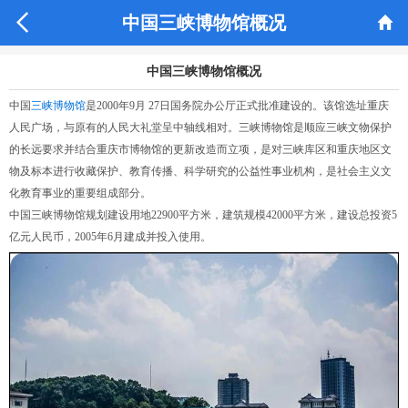


中国三峡博物馆概况
中国三峡博物馆概况
中国
三峡博物馆
是2000年9月 27日国务院办公厅正式批准建设的。该馆选址重庆
人民广场，与原有的人民大礼堂呈中轴线相对。三峡博物馆是顺应三峡文物保护
的长远要求并结合重庆市博物馆的更新改造而立项，是对三峡库区和重庆地区文
物及标本进行收藏保护、教育传播、科学研究的公益性事业机构，是社会主义文
化教育事业的重要组成部分。
中国三峡博物馆规划建设用地22900平方米，建筑规模42000平方米，建设总投资5
亿元人民币，2005年6月建成并投入使用。