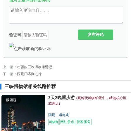
请对文章内容作出评论
发布评论
验证码:
上一篇：
壮丽的三峡博物馆游记
下一篇：
西藏日喀则之行
三峡博物馆相关线路推荐
3天2晚重庆游
(真纯玩0购物0景中，精选核心区
跟团游
域酒店)
团期：请电询
0购物
网红景点
管家服务