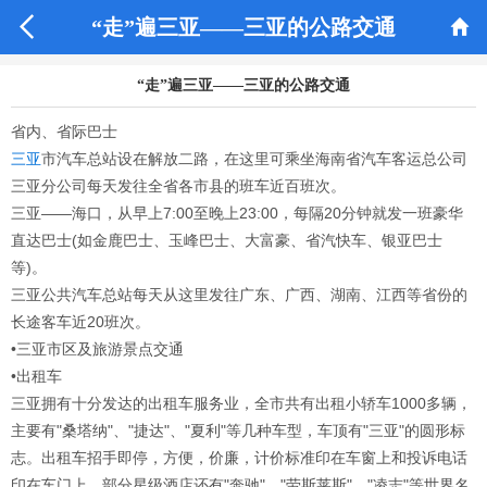


“走”遍三亚——三亚的公路交通
“走”遍三亚——三亚的公路交通
省内、省际巴士
三亚
市汽车总站设在解放二路，在这里可乘坐海南省汽车客运总公司
三亚分公司每天发往全省各市县的班车近百班次。
三亚——海口，从早上7:00至晚上23:00，每隔20分钟就发一班豪华
直达巴士(如金鹿巴士、玉峰巴士、大富豪、省汽快车、银亚巴士
等)。
三亚公共汽车总站每天从这里发往广东、广西、湖南、江西等省份的
长途客车近20班次。
•三亚市区及旅游景点交通
•出租车
三亚拥有十分发达的出租车服务业，全市共有出租小轿车1000多辆，
主要有"桑塔纳"、"捷达"、"夏利"等几种车型，车顶有"三亚"的圆形标
志。出租车招手即停，方便，价廉，计价标准印在车窗上和投诉电话
印在车门上。部分星级酒店还有"奔驰"、"劳斯莱斯"、"凌志"等世界名