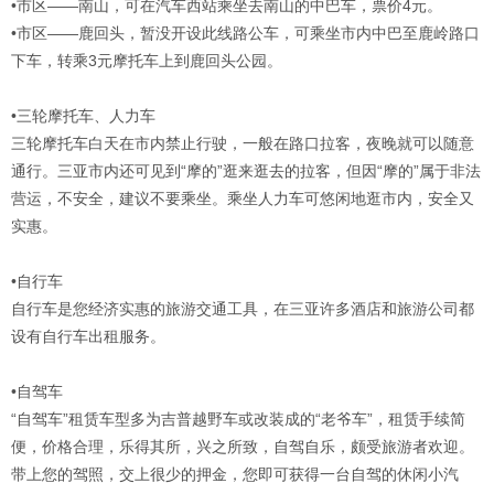
•市区——南山，可在汽车西站乘坐去南山的中巴车，票价4元。
•市区——鹿回头，暂没开设此线路公车，可乘坐市内中巴至鹿岭路口
下车，转乘3元摩托车上到鹿回头公园。
•三轮摩托车、人力车
三轮摩托车白天在市内禁止行驶，一般在路口拉客，夜晚就可以随意
通行。三亚市内还可见到“摩的”逛来逛去的拉客，但因“摩的”属于非法
营运，不安全，建议不要乘坐。乘坐人力车可悠闲地逛市内，安全又
实惠。
•自行车
自行车是您经济实惠的旅游交通工具，在三亚许多酒店和旅游公司都
设有自行车出租服务。
•自驾车
“自驾车”租赁车型多为吉普越野车或改装成的“老爷车”，租赁手续简
便，价格合理，乐得其所，兴之所致，自驾自乐，颇受旅游者欢迎。
带上您的驾照，交上很少的押金，您即可获得一台自驾的休闲小汽