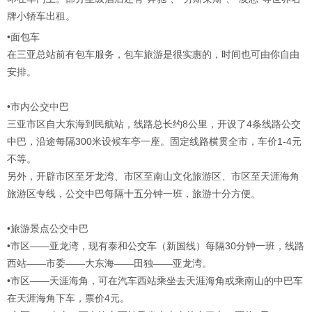
牌小轿车出租。
•面包车
在三亚总站前有包车服务，包车旅游是很实惠的，时间也可由你自由
安排。
•市内公交中巴
三亚市区自大东海到民航站，线路总长约8公里，开设了4条线路公交
中巴，沿途每隔300米设候车亭一座。固定线路横贯全市，车价1-4元
不等。
另外，开辟市区至牙龙湾、市区至南山文化旅游区、市区至天涯海角
旅游区专线，公交中巴每隔十五分钟一班，旅游十分方便。
•旅游景点公交中巴
•市区——亚龙湾，现有泰和公交车（新国线）每隔30分钟一班，线路
西站——市委——大东海——田独——亚龙湾。
•市区——天涯海角，可在汽车西站乘坐去天涯海角或乘南山的中巴车
在天涯海角下车，票价4元。