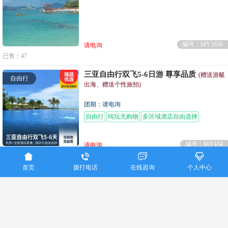
编号：MY1636
请电询
已售：47
三亚自由行双飞5-6日游 尊享品质
(赠送游艇
自由行
出海、赠送个性旅拍)
团期：请电询
自由行
纯玩无购物
多区域酒店自由选择
编号：MY434
请电询




已售：106
首页
拨打电话
在线咨询
个人中心
重庆美亚国际旅行社联系电话：023-86915016
Copyright ©
重庆美亚国际旅行社