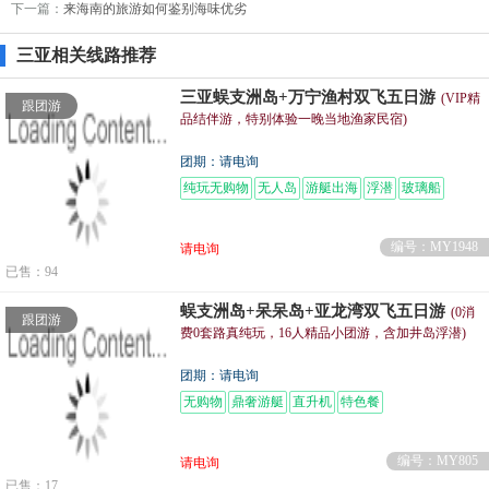
下一篇：
来海南的旅游如何鉴别海味优劣
三亚相关线路推荐
三亚蜈支洲岛+万宁渔村双飞五日游
(VIP精
跟团游
品结伴游，特别体验一晚当地渔家民宿)
团期：请电询
纯玩无购物
无人岛
游艇出海
浮潜
玻璃船
摩托艇
编号：MY1948
请电询
已售：94
蜈支洲岛+呆呆岛+亚龙湾双飞五日游
(0消
跟团游
费0套路真纯玩，16人精品小团游，含加井岛浮潜)
团期：请电询
无购物
鼎奢游艇
直升机
特色餐
编号：MY805
请电询
已售：17