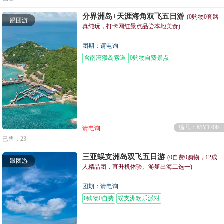
分界洲岛+天涯海角双飞五日游
(0购物0套路
跟团游
真纯玩，打卡网红景点品尝本地美食)
团期：请电询
含南湾猴岛索道
0购物自费景点
编号：MY1706
请电询
已售：23
三亚蜈支洲岛双飞五日游
(0自费0购物，12成
跟团游
人精品团，直升机体验、游艇出海二选一)
团期：请电询
0购物0自费
蜈支洲欢乐派对