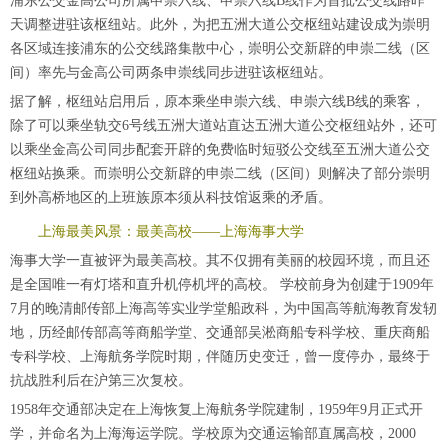
浦东公交金高公司所属申崇六线、申崇六线B线作为首批公交线路昨
天调整进驻该枢纽站。此外，为把五洲大道公交枢纽站建设成为崇明
各区域连接浦东的公交线路集散中心，崇明公交新辟的申崇二线（区
间）率先与金高公司两条申崇线同步进驻该枢纽站。
据了解，枢纽站启用后，原本乘坐申崇六线、申崇六线B线的乘客，
除了可以乘坐轨交6号线五洲大道站直达五洲大道公交枢纽站外，还可
以乘坐金高公司同步配套开辟的免费临时短驳公交线至五洲大道公交
枢纽站换乘。而崇明公交新辟的申崇二线（区间）则解决了部分崇明
到外高桥地区的上班族原本须从科技馆返乘的矛盾。
上海最美风景：最美高校——上海海事大学
海事大学一直被评为最美高校。其不仅拥有美丽的校园环境，而且还
是全国唯一有灯塔和直升机停机坪的高校。 学校前身为创建于1909年
7月的晚清邮传部上海高等实业学堂船政科，为中国高等航海教育发轫
地，历经邮传部高等商船学堂、交通部吴淞商船专科学校、重庆商船
专科学校、上海航务学院时期，伴随历史变迁，曾一度停办，最终于
抗战胜利后在沪第三次复校。
1958年交通部决定在上海恢复上海航务学院建制，1959年9月正式开
学，并命名为上海海运学院。学校原为交通运输部直属高校，2000