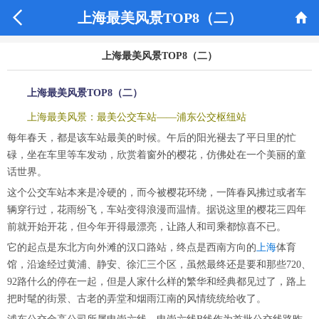


上海最美风景TOP8（二）
上海最美风景TOP8（二）
上海最美风景TOP8（二）
上海最美风景：最美公交车站——浦东公交枢纽站
每年春天，都是该车站最美的时候。午后的阳光褪去了平日里的忙
碌，坐在车里等车发动，欣赏着窗外的樱花，仿佛处在一个美丽的童
话世界。
这个公交车站本来是冷硬的，而今被樱花环绕，一阵春风拂过或者车
辆穿行过，花雨纷飞，车站变得浪漫而温情。据说这里的樱花三四年
前就开始开花，但今年开得最漂亮，让路人和司乘都惊喜不已。
它的起点是东北方向外滩的汉口路站，终点是西南方向的
上海
体育
馆，沿途经过黄浦、静安、徐汇三个区，虽然最终还是要和那些720、
92路什么的停在一起，但是人家什么样的繁华和经典都见过了，路上
把时髦的街景、古老的弄堂和烟雨江南的风情统统给收了。