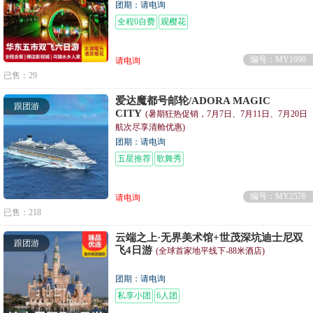
团期：请电询
全程0自费
观樱花
编号：MY1690
请电询
已售：29
爱达魔都号邮轮/ADORA MAGIC
跟团游
CITY
(暑期狂热促销，7月7日、7月11日、7月20日
航次尽享清舱优惠)
团期：请电询
五星推荐
歌舞秀
编号：MY2576
请电询
已售：218
云端之上·无界美术馆+世茂深坑迪士尼双
跟团游
飞4日游
(全球首家地平线下-88米酒店)
团期：请电询
私享小团
6人团