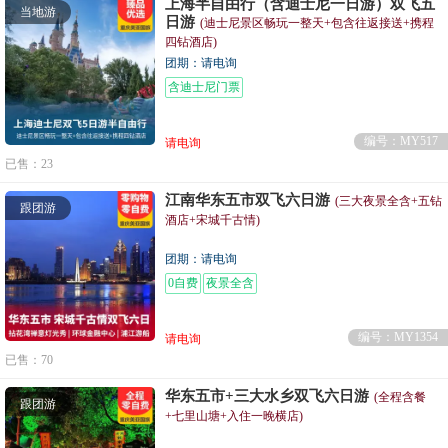
上海半自由行（含迪士尼一日游）双飞五
当地游
日游
(迪士尼景区畅玩一整天+包含往返接送+携程
四钻酒店)
团期：请电询
含迪士尼门票
编号：MY517
请电询
已售：23
江南华东五市双飞六日游
(三大夜景全含+五钻
跟团游
酒店+宋城千古情)
团期：请电询
0自费
夜景全含
编号：MY1354
请电询
已售：70
华东五市+三大水乡双飞六日游
(全程含餐
跟团游
+七里山塘+入住一晚横店)